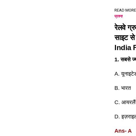
READ MORE
प्रश्न!
रेलवे ग्
साइट से
India
1.
सबसे ज्
A. यूनाइट
B. भारत
C. आयरलै
D. इज़राइ
Ans- A