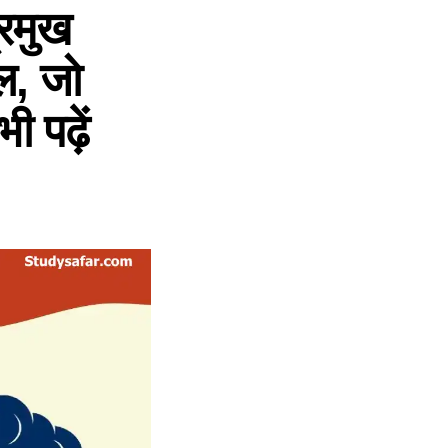
रमुख
ल, जो
ी पढ़ें