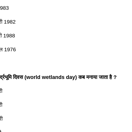
 1983
री 1982
ी 1988
ैल 1976
आर्द्रभूमि दिवस (world wetlands day) कब मनाया जाता है ?
री
री
री