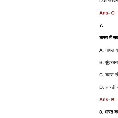
D.5 फरवर
Ans- C
7.
भारत में स
A. नांगल 
B. सुंदरबन 
C. व्यास सं
D. साण्डी प
Ans- B
8. भारत क