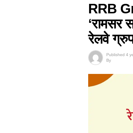
RRB Gro
‘रामसर स
रेलवे ग्रुप
Published
4 y
By