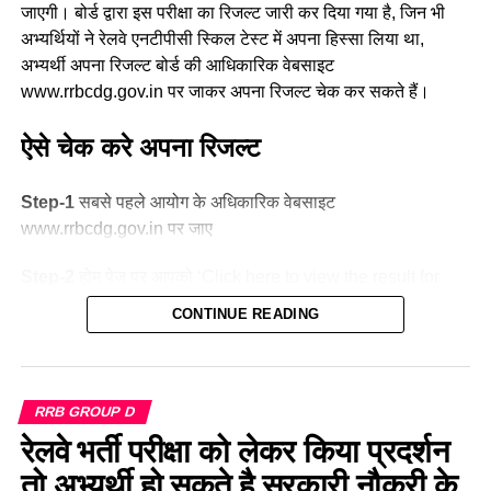
दक्षिण मध्य
16947
जाएगी। बोर्ड द्वारा इस परीक्षा का रिजल्ट जारी कर दिया गया है, जिन भी
अभ्यर्थियों ने रेलवे एनटीपीसी स्किल टेस्ट में अपना हिस्सा लिया था,
दक्षिण पूर्व मध्य
8025
अभ्यर्थी अपना रिजल्ट बोर्ड की आधिकारिक वेबसाइट
दक्षिण पूर्व
17661
www.rrbcdg.gov.in पर जाकर अपना रिजल्ट चेक कर सकते हैं।
दक्षिण
22357
ऐसे चेक करे अपना रिजल्ट
दक्षिण पश्चिम
6581
पश्चिम मध्य
11636
Step-1
सबसे पहले आयोग के अधिकारिक वेबसाइट
पश्चिम
30667
www.rrbcdg.gov.in पर जाए
कुल
298973
Step-2
होम पेज पर आपको ‘Click here to view the result for
computer based typing skill test’ दिखेगा जिसपर आप क्लिक करे।
CONTINUE READING
Indian Railway 2023 Recruitment:
Step-3
इसके बाद एक नया पेज खुल जाएगा, यहां अपना रजिस्ट्रेशन नंबर
Frequently Asked Questions
और पासवर्ड अथवा जन्मतिथि दर्ज करके लॉगिन करे।
साल 2023 में रेलवे ग्रुप डी पदों पर भर्ती कब निकलेगी?
RRB GROUP D
Step-4
आरआरबी एनटीपीसी स्किल टेस्ट का रिजल्ट स्क्रीन पर आपके
भारतीय रेलवे भर्ती बोर्ड (आरआरबी) द्वारा अभी आधिकारिक तौर पर ग्रुप डी
रेलवे भर्ती परीक्षा को लेकर किया प्रदर्शन
सामने दिखाई देगा।
भर्ती का ऐलान नहीं किया गया है, परंतु मीडिया रिपोर्ट के मुताबिक जून
तो अभ्यर्थी हो सकते है सरकारी नौकरी के