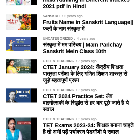
2021 pdf in Hindi
रेलवे भर्ती बोर्ड ने आंदोलन तथा अफ़वाहों से बचने की
SANSKRIT
6 years ago
दी सलाह-
Fruits Name in Sanskrit Language||
फलों के नाम संस्कृत में
बोर्ड ने रेलवे के उम्मीदवारों से फर्जी अफवाहों से बचने के लिए अपने ट्विटर
UNCATEGORIZED
4 years ago
एकाउंट में ट्वीट करते हुए कहा ‘
’झूठ-
रेल रोको आंदोलन को रेलवे संपत्ति
संस्कृत में मम परिचय | Mam Parichay
नुकसान पहुंचाने से रेलवे के परिणाम जल्दी जारी कर दिए जाएंगे,
सच्चाई-
Sanskrit Mein Class 10th
अगर कोई भी बहकावे में आकर रेल रोको आंदोलन में हिस्सा लेता है तो
CTET & TEACHING
3 years ago
उसके खिलाफ दंडात्मक कार्रवाई की जाएगी तथा भविष्य में किसी भी
CTET January 2024: केंद्रीय शिक्षक
सरकारी भर्ती प्रक्रिया में हिस्सा लेने से वंचित कर दिया जाएगा
पात्रता परीक्षा के लिए गणित शिक्षण शास्त्र से
जुड़े महत्वपूर्ण प्रश्न
कृपया अफवाहों से बचें!
CTET & TEACHING
3 years ago
CTET 2024 Practice Set: लेव
वाइगोत्सकी के सिद्धांत से हर बार पूछे जाते है ये
RRB भर्ती परीक्षा के परिणामों को
सवाल
लेकर किसी के बहकावे में ना आएं
CTET & TEACHING
3 years ago
TET Exams 2023-24: शिक्षक बनाना चाहते
और किसी भी आंदोलन का हिस्सा
है तो अभी पढ़ें पर्यावरण पेडगॉजी ये सवाल
ना बनें। ऐसा करने पर भविष्य में