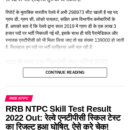
रिपोर्ट के मुताबिक भारतीय रेलवे में अभी 298973 सीट खाली है यह पद
ग्रुप डी, ग्रुप सी, लोको पायलट, सहित अन्य विभागीय कर्मचारियों के
हैं. आपको बता दें कि रेलवे द्वारा साल 2019 में ग्रुप डी के एक लाख 3
हजार पदों पर भर्ती निकाली गई थी, इसके साथ ही यदि पैरामेडिकल और
स्नातक एनटीपीसी को भी मिला लिया जाए तो यह संख्या 139000 हो जाती
है. फिलहाल इन पदों पर भर्ती प्रक्रिया अभी चल रही है.
साल के मध्य तक निकलेगी बंपर भर्तियां
(RRB
Recruitment 2023)
CONTINUE READING
लाइव हिंदुस्तान मीडिया
रिपोर्ट के मुताबिक, भारतीय रेल मंत्रालय द्वारा देश
के सभी 21 आरआरबी से उनके जोन में रिक्त भर्तियों की जानकारी मांगी गई
है. रेलवे के आधिकारिक सूत्रों के मुताबिक साल 2023 के मध्य तक लगभग
RRB NTPC
डेढ़ लाख नई भर्तियां निकाली जा सकती हैं. जिसमें ग्रुप डी तथा ग्रुप सी
RRB NTPC Skill Test Result
पदों की संख्या सबसे अधिक होगी, इसके साथ ही रेलवे “ग्रुप ए और बी” के
2022 Out: रेल्वे एनटीपीसी स्किल टेस्ट
खाली पदों पर भी भर्ती करने का विचार कर रहा है. इन पदों पर भर्ती
यूपीएससी परीक्षा के माध्यम से की जाएगी। आपको बता दें कि ग्रुप ए और
का रिजल्ट हुआ घोषित, ऐसे करे चेक!