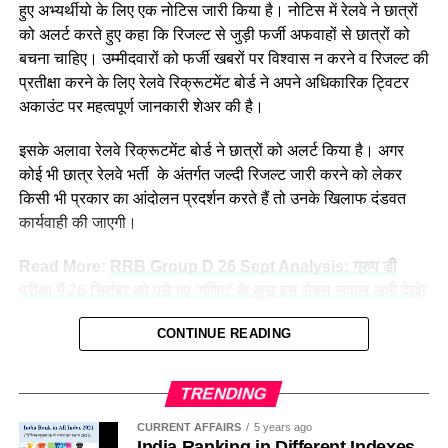
हुए अभ्यर्थीयो के लिए एक नोटिस जारी किया है। नोटिस में रेलवे ने छात्रों
को अलर्ट करते हुए कहा कि रिजल्ट से जुड़ी फर्जी अफवाहों से छात्रों को
बचना चाहिए। उम्मीदवारों को फर्जी खबरों पर विश्वास न करने व रिजल्ट की
प्रतीक्षा करने के लिए रेलवे रिक्रूटमेंट बोर्ड ने अपने अधिकारिक ट्विटर
अकाउंट पर महत्वपूर्ण जानकारी शेअर की है।
इसके अलावा रेलवे रिक्रूटमेंट बोर्ड ने छात्रों को अलर्ट किया है। अगर
कोई भी छात्र रेलवे भर्ती के अंतर्गत जल्दी रिजल्ट जारी करने को लेकर
किसी भी प्रकार का आंदोलन प्रदर्शन करते हैं तो उनके खिलाफ दंडवत
कार्यवाही की जाएगी।
Read More:
RRB Group D 26 Sept Analysis: ग्रुप डी
परीक्षा में 26 सितंबर को पूछे गए ‘गणित’ के कुछ इस लेबल सवाल अभी देखे!
बता दे कि
लगभग दो सालों के समयंत्राल के पश्चात रेल्वे रिक्रूटमेंट बोर्ड ने
CONTINUE READING
रेलवे ग्रुप डी व रेल्वे NTPC की भर्ती परीक्षा का आयोजन किया है इन
परीक्षाओं का रिज़ल्ट जारी करने के लिए बोर्ड के द्वारा तेज़ी से काम किया जा
TRENDING
रहा है तथा जल्द ही परीक्षा परिणाम जारी करने को ले कर नोटिस जारी
CURRENT AFFAIRS
5 years ago
किया जा सकता है।
India Ranking in Different Indexes