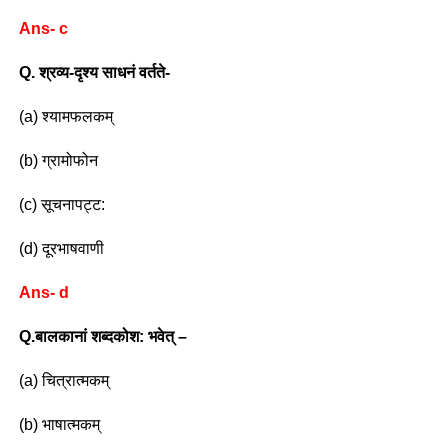
Ans- c
Q. श्रव्य-दृश्य साधनं वर्तते-
(a) श्यामफलकम्
(b) ग्रामोफोन
(c) सूचनापट्ट:
(d) दूरभाषवाणी
Ans- d
Q.बालकानां शब्दकोश: भवेत् –
(a) चित्रात्मकम्
(b) भाषात्मकम्