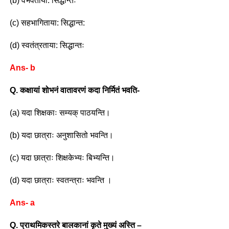
(b) वैभवताया: सिद्धान्तः
(c) सहभागिताया: सिद्धान्त:
(d) स्वतंत्रताया: सिद्धान्तः
Ans- b
Q. कक्षायां शोभनं वातावरणं कदा निर्मितं भवति-
(a) यदा शिक्षकाः सम्यक् पाठयन्ति।
(b) यदा छात्राः अनुशासितो भवन्ति।
(c) यदा छात्राः शिक्षकेभ्यः बिभ्यन्ति।
(d) यदा छात्राः स्वतन्त्राः भवन्ति ।
Ans- a
Q. प्राथमिकस्तरे बालकानां कृते मुख्यं अस्ति –