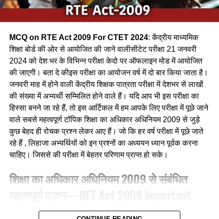
Ans-c
MCQ on RTE Act 2009 For CTET 2024
: केंद्रीय माध्यमिक
Q.2 निम्नलिखित में से कौन-सा पक्षी कैक्टस पोधे के कॉटों के बीच अपना
शिक्षा बोर्ड की ओर से आयोजित की जाने वालीसीटेट परीक्षा 21 जनवरी
घोंसला बनाता है ?
2024 को देश भर के विभिन्न परीक्षा केदो पर ऑफलाइन मोड में आयोजित
की जाएगी। बता दे कीइस परीक्षा का आयोजन वर्ष में दो बार किया जाता है।
(a) फाख्ता
जनवरी माह में होने वाली केंद्रीय शिक्षक पात्रता परीक्षा में देशभर से लाखों
की संख्या में अभ्यर्थी सम्मिलित होने वाले हैं। यदि आप भी इस परीक्षा का
(b) शकरखोरा
हिस्सा बनने जा रहे हैं, तो इस आर्टिकल में हम आपके लिए परीक्षा में पूछे जाने
(c) बया
वाले सबसे महत्वपूर्ण टॉपिक शिक्षा का अधिकार अधिनियम 2009 से जुड़े
कुछ बेहद ही रोचक प्रश्न लेकर आए हैं। जो कि हर वर्ष परीक्षा में पूछे जाते
(d) कलचिडी
रहे हैं , लिहाजा अभ्यर्थियों को इन प्रश्नों का अध्ययन ध्यान पूर्वक करना
चाहिए। जिससे की परीक्षा में बेहतर परिणाम प्राप्त हो सके।
Ans-b
शिक्षा का अधिकार अधिनियम 2009 से संबंधित
Q.3 ग्रामीण क्षेत्रों में, गाय के गोबर में मिट्टी के घरों की दीवारों और फर्श
महत्वपूर्ण प्रश्न—RET Act 2009 Important
को लीपा जाना हैं उन्हें
MCQ Questions For CTET Exam
(a) फर्श को प्रकृतिक रंग देने के लिए
CONTINUE READING