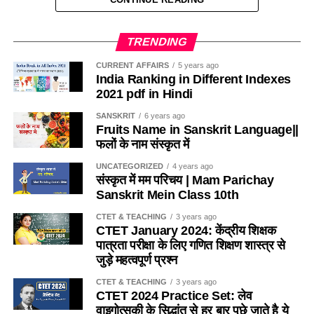
1. RTE 2009 की किस धारा के अनुसार सरकारी विद्यालयों में कुल
(b) कीड़ो को दूर रखने के लिए
स्वीकृत पदों में से 20% से अधिक खाली नहीं होंगे?According to
TRENDING
which section of RTE-2009, not more than 20% of the
(c) चिकना और माफ बनाने के लिए
sanctioned posts in government schools will be
CURRENT AFFAIRS
5 years ago
India Ranking in Different Indexes
vacant?
(d) खुरदरा बनाकर घर्षण बढाने के लिए
2021 pdf in Hindi
(a) धारा-26
SANSKRIT
6 years ago
Ans-b
Fruits Name in Sanskrit Language||
फलों के नाम संस्कृत में
(b) धारा-27
Q.4 निम्नलिखित में से कौन-सा कीट मधुमक्खीयाँ की भाँती कॉलोनी (बस्ती)
में एक साथ नहीं रहता है ? / Which of the following insects
UNCATEGORIZED
4 years ago
(c) धारा-28
संस्कृत में मम परिचय | Mam Parichay
does not live together in a colony (colony) like bees?
Sanskrit Mein Class 10th
(d) इनमें से कोई नहीं
(a) तेतैया दर्श
CTET & TEACHING
3 years ago
CTET January 2024: केंद्रीय शिक्षक
Ans- d
पात्रता परीक्षा के लिए गणित शिक्षण शास्त्र से
(b) चिंटी
जुड़े महत्वपूर्ण प्रश्न
2. यदि किसी विद्यालय में 151 विद्यार्थी है, तो प्रधानाध्यापक सहित
(c) दीमक
CTET & TEACHING
3 years ago
अध्यापकों की संख्या कितनी होगी ?
/
If there are 151 students in
CTET 2024 Practice Set: लेव
a school, then what will be the number of teachers
(d) मकड़ी
वाइगोत्सकी के सिद्धांत से हर बार पूछे जाते है ये