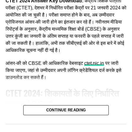
CTET 2024 Answer Key Download:
केंद्रीय शिक्षक पात्रता
परीक्षा (CTET), देशभर में निर्धारित परीक्षा केंद्रों पर 21 जनवरी 2024 को
आयोजित की जा चुकी है। परीक्षा समाप्त होने के बाद, अब उम्मीदवार
प्रोविजनल आंसर-की जारी होने का इंतजार कर रहे हैं। नवीनतम मीडिया
रिपोर्ट्स के अनुसार, केंद्रीय माध्यमिक शिक्षा बोर्ड (CBSE) के अनुसार
उत्तर कुंजी का जनवरी के अंतिम सप्ताह या फरवरी के पहले सप्ताह में जारी
की जा सकती है। हालांकि, अभी तक सीबीएसई की ओर से इस बारे में कोई
आधिकारिक सूचना नहीं दी गई है।
आंसर-की को CBSE की आधिकारिक वेबसाइट
ctet.nic.in
पर जारी
किया जाएगा, जहां से उम्मीदवार अपनी लॉगिन क्रेडेंशियल दर्ज करके इसे
डाउनलोड कर सकते हैं।
CTET 2024: शिकायतों के लिए निर्धारित
महत्वपूर्ण तिथियाँ
CONTINUE READING
जिन उम्मीदवारों ने CTET परीक्षा में भाग लिया है, वे आंसर-की डाउनलोड
करके अपने उत्तरों की मिलान कर सकते हैं। इसके साथ ही यदि किसी
उत्तर से संतुष्टि नहीं होती है, तो अभ्यर्थी उस पर निर्धारित तिथियों में