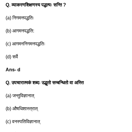
Q. व्याकरणशिक्षणस्य पद्धत्यः सन्ति ?
(a) निगमनपद्धतिः
(b) आगमनपद्धति:
(c) आगमननिगमनपद्धतिः
(d) सर्वे
Ans- d
Q. उपचारात्मकं शब्दः उद्धृतो सम्बन्धितो वा अस्ति
(a) जन्तुविज्ञानात्
(b) औषधिशास्त्रात्
(c) वनस्पतिविज्ञानात्