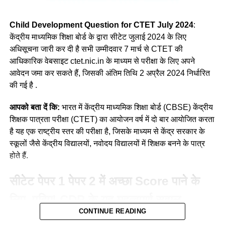
(c) बांस के खंभों पर वने ढालू छत वाले घर
(d) A, B और D
(d) मिट्टी और फूस के घर जिनकी ढालू छतें कंटीली झाड़ियों की बनी होती
Child Development Question for CTET July 2024
:
हैं
केंद्रीय माध्यमिक शिक्षा बोर्ड के द्वारा सीटेट जुलाई 2024 के लिए
Ans- (a)
अधिसूचना जारी कर दी है सभी उम्मीदवार 7 मार्च से CTET की
Ans c
आधिकारिक वेबसाइट ctet.nic.in के माध्यम से परीक्षा के लिए अपने
Q. किसी राष्ट्रीय पाठ्यचर्या की रूपरेखा ने यह सिफारिश की थी कि पहले
आवेदन जमा कर सकते हैं, जिसकी अंतिम तिथि 2 अप्रैल 2024 निर्धारित
दो वर्षों अर्थात् कक्षाएँ । और II में पर्यावरण अध्ययन में प्राकृतिक एवं
Q.6 उस महिला वेट-लिफ्टर का नाम क्या है जिसने अंतरराष्ट्रीय खेल
की गई है .
सामाजिक वातावरण दोनों सम्मिलित होंगे, जबकि कक्षा III से V में, सामाजिक
प्रतियोगिताओं में 29 मेडल जीते हैं?
अध्ययन और सामान्य विज्ञान, भाग । और भाग II पृथक-पृथक भाग होंगे ?
आपको बता दें कि:
भारत में केंद्रीय माध्यमिक शिक्षा बोर्ड (CBSE) केंद्रीय
(a) वाहिदा प्रिज्म
शिक्षक पात्रता परीक्षा (CTET) का आयोजन वर्ष में दो बार आयोजित करता
(a) एन.सी.एफ. 2000
है यह एक राष्ट्रीय स्तर की परीक्षा है, जिसके माध्यम से केंद्र सरकार के
(b) सुनीता विलियम्स
(b) एन.सी.एफ. 1988
स्कूलों जैसे केंद्रीय विद्यालयों, नवोदय विद्यालयों में शिक्षक बनने के पात्र
होते हैं.
(c) बछेंद्री पाल
(c) एन.सी.एफ. 1975
सीटेट पेपर 1 पेपर 2 में अच्छा Score पाने के
(d) कर्णम मल्लेश्वरी
(d) एन.सी.एफ. 2005
लिए, पढ़िए! CDP के यह महत्वपूर्ण सवाल—
Ans d
Ans- (c)
CONTINUE READING
Child Development Important Question
Q.7 मेंढ़कों और कीटों को फँसाने और खाने (पकड़कर खा जाने) वाला