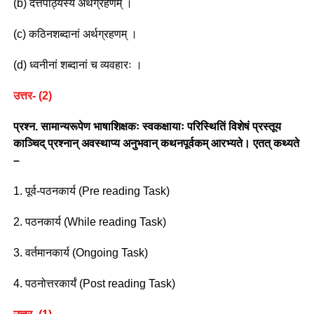
(b) दत्तपाठ्यस्य अर्थग्रहणम् ।
(c) कठिनशब्दानां अर्थग्रहणम् ।
(d) ध्वनीनां शब्दानां च व्यवहारः ।
उत्तर- (2)
प्रश्न. सामान्यरूपेण भाषाशिक्षकः स्वकक्षायाः परिस्थितिं विशेषं प्रस्तूय
काञ्चिद् प्रश्नान् अवस्थाप्य अनुभवान् कथनपूर्वकम् आरभ्यते। एतत् कथ्यते
–
1. पूर्व-पठनकार्य (Pre reading Task)
2. पठनकार्य (While reading Task)
3. वर्तमानकार्य (Ongoing Task)
4. पठनोत्तरकार्यं (Post reading Task)