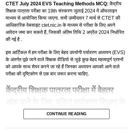
(c) इतिहास
CTET July 2024 EVS Teaching Methods MCQ:
केंद्रीय
शिक्षक पात्रता परीक्षा का 19th संस्करण जुलाई 2024 में ऑफलाइन
(d) राजनीतिक विज्ञान
माध्यम से आयोजित किया जाएगा. सभी उम्मीदवार 7 मार्च से CTET की
आधिकारिक वेबसाइट ctet.nic.in के माध्यम से परीक्षा के लिए अपने
Ans a
आवेदन जमा कर सकते हैं, जिसकी अंतिम तिथि 2 अप्रैल 2024 निर्धारित
की गई है .
Q.3 निम्नलिखित में से कौन-सी सामाजिक विज्ञान शिक्षण विधि, विद्यार्थियों
की प्रस्ताव करने की, तार्किक बहस करने की, जवाबी तर्क देने की और
इस आर्टिकल में हम परीक्षा के लिए बेहद उपयोगी पर्यावरण अध्ययन (EVS)
तथ्यों या विचारों को प्रस्तुत करने की क्षमता को विकसित करती है?
के अंतर्गत पूछे जाने वाले शिक्षक वीडियो से जुड़े कुछ बेहद महत्वपूर्ण प्रश्नों
को आपके साथ शेयर करने जा रहे हैं जिनका अध्ययन आपको आने वाले
(a) Debate/वाद-विवाद
परीक्षा की दृष्टिकोण से एक बार जरूर करना चाहिए.
(b) Discussion/परिचर्चा
केंद्रीय शिक्षक पात्रता परीक्षा में बेहतर
(c) Field work/क्षेत्र कार्य
अंक पाने के लिए, पढ़िए! पर्यावरण शिक्षण के
(d) Project work/परियोजना कार्य
यह सवाल—EVS Teaching Methods
CONTINUE READING
MCQ For CTET July 2024
Ans a