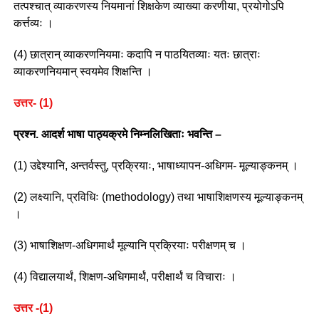
तत्पश्चात् व्याकरणस्य नियमानां शिक्षकेण व्याख्या करणीया, प्रयोगोऽपि
कर्त्तव्यः ।
(4) छात्रान् व्याकरणनियमाः कदापि न पाठयितव्याः यतः छात्राः
व्याकरणनियमान् स्वयमेव शिक्षन्ति ।
उत्तर- (1)
प्रश्न. आदर्श भाषा पाठ्यक्रमे निम्नलिखिताः भवन्ति –
(1) उद्देश्यानि, अन्तर्वस्तु, प्रक्रियाः, भाषाध्यापन-अधिगम- मूल्याङ्कनम् ।
(2) लक्ष्यानि, प्रविधिः (methodology) तथा भाषाशिक्षणस्य मूल्याङ्कनम्
।
(3) भाषाशिक्षण-अधिगमार्थं मूल्यानि प्रक्रियाः परीक्षणम् च ।
(4) विद्यालयार्थं, शिक्षण-अधिगमार्थं, परीक्षार्थं च विचाराः ।
उत्तर -(1)