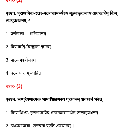
उत्तर- (1)
प्रश्न. प्राथमिक-स्तर-पठनसामर्थ्यस्य मूल्याङ्कनाय अधस्तनेषु किम्
उपयुक्ततमम् ?
1. वर्णमाला – अभिज्ञानम्
2. विरामादि-चिन्ह्वानां ज्ञानम्
3. पाठ-अवबोधनम्
4. पठनधारा प्रवाहिता
उत्तर- (3)
प्रश्न. सम्प्रेषणात्मक-भाषाशिक्षणस्य प्रधानम् अवधानं भवेत्-
1. विद्यार्थिभ्यः मूलभाषाविद् भाषणकरणार्थम् उत्साहवर्धनम् ।
2. लक्ष्यभाषायाः संरचनां प्रति अवधानम् ।