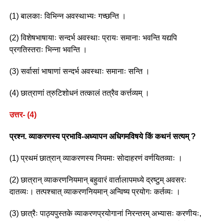
(1) बालकाः विभिन्न अवस्थाभ्यः गच्छन्ति ।
(2) विशेषभाषायाः सन्दर्भ अवस्थाः प्रायः समानाः भवन्ति यद्यपि
प्रगतिस्तराः भिन्ना भवन्ति ।
(3) सर्वासां भाषाणां सन्दर्भ अवस्थाः समानाः सन्ति ।
(4) छात्राणां त्रुटिशोधनं तत्कालं तत्रैव कर्त्तव्यम् ।
उत्तर- (4)
प्रश्न. व्याकरणस्य प्रभावि-अध्यापन अधिगमविषये किं कथनं सत्यम् ?
(1) प्रथमं छात्रान् व्याकरणस्य नियमाः सोदाहरणं वर्णयितव्याः ।
(2) छात्रान् व्याकरणनियमान् बहुवारं वार्तालापमध्ये द्रष्टुम् अवसरः
दातव्यः। तत्पश्चात् व्याकरणनियमान् अन्विष्य प्रयोगः कर्तव्यः ।
(3) छात्रैः पाठ्यपुस्तके व्याकरणप्रयोगानां निरन्तरम् अभ्यासः करणीयः,