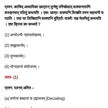
प्रश्न. काचिद् अध्यापिका छात्रान् युग्मेषु परिच्छेदात् वाक्यान्तराणि
वारक्रमात् पठितुं कथयति । एकः छात्रः वाक्यानि लिखति तस्य सहभागी च
पठति । तदा सा लिखितानि वाक्यानि मुद्रितैः वाक्यैः सह मेलयितुं कथयति
। एषा क्रिया का कथ्यते ?
(1) अन्योऽन्यैः श्रुतलेखनम् ।
(2) समूहकार्यम् ।
(3) युग्मकार्यम्।
(4) योग्यतानां संयोजनम् ।
उत्तर- (1)
प्रश्न. पठनम् अस्ति –
(a) वर्णानां शब्दानां च उद्वाचनम् (Decoding)