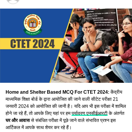
CTET Answer Key 2024: कैसे
डाउनलोड करें आंसर-की
Step:1 CBSE CTET उत्तर कुंजी डाउनलोड करने के लिए, सबसे पहले
आपको आधिकारिक वेबसाइट ctet.nic.in पर जाना होगा
Step:2 अब वेबसाइट पर दिखाई दे रहे
CTET Answer Key 2024
विकल्प पर क्लिक करें।
Step:3 अब आपको एप्लीकेशन नंबर और जन्म की तारीख दर्ज करके
लॉगिन करना होगा इसके बाद Asnswer Key स्क्रीन पर प्रदर्शित हो
जाएगी।
Home and Shelter Based MCQ For CTET 2024:
केंद्रीय
माध्यमिक शिक्षा बोर्ड के द्वारा आयोजित की जाने वाली सीटेट परीक्षा 21
जनवरी 2024 को आयोजित की जानी है। यदि आप भी इस परीक्षा में शामिल
होने जा रहे हैं, तो आपके लिए यहां पर हम
पर्यावरण एनसीईआरटी
के अंतर्गत
घर और आवास
से संबंधित परीक्षा में पूछे जाने वाले संभावित प्रश्न इस
आर्टिकल में आपके साथ शेयर कर रहे हैं।