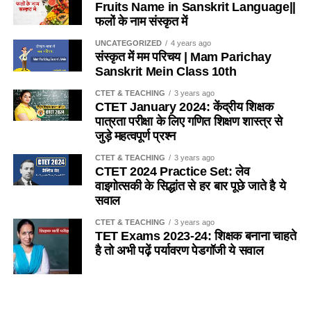
Fruits Name in Sanskrit Language||
फलों के नाम संस्कृत में
(b) धारा-27
Q.4 निम्नलिखित में से कौन-सा कीट मधुमक्खीयाँ की भाँती कॉलोनी (बस्ती)
में एक साथ नहीं रहता है ? / Which of the following insects
UNCATEGORIZED
4 years ago
(c) धारा-28
संस्कृत में मम परिचय | Mam Parichay
does not live together in a colony (colony) like bees?
Sanskrit Mein Class 10th
(d) इनमें से कोई नहीं
(a) तेतैया दर्श
CTET & TEACHING
3 years ago
CTET January 2024: केंद्रीय शिक्षक
Ans- d
पात्रता परीक्षा के लिए गणित शिक्षण शास्त्र से
(b) चिंटी
जुड़े महत्वपूर्ण प्रश्न
2. यदि किसी विद्यालय में 151 विद्यार्थी है, तो प्रधानाध्यापक सहित
(c) दीमक
CTET & TEACHING
3 years ago
अध्यापकों की संख्या कितनी होगी ?
/
If there are 151 students in
CTET 2024 Practice Set: लेव
a school, then what will be the number of teachers
(d) मकड़ी
वाइगोत्सकी के सिद्धांत से हर बार पूछे जाते है ये
including the headmaster?
सवाल
Ans-d
(a) 4
CTET & TEACHING
3 years ago
TET Exams 2023-24: शिक्षक बनाना चाहते
Q.5 कुत्ता मछली का आवास है
है तो अभी पढ़ें पर्यावरण पेडगॉजी ये सवाल
(b) 5
(a) नदी
(c) 6
SANSKRIT
5 years ago
Importance of Trees Essay in
(b) तालाव