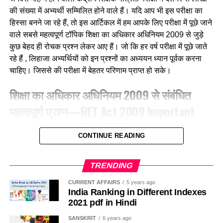
की संख्या में अभ्यर्थी सम्मिलित होने वाले हैं। यदि आप भी इस परीक्षा का
(b) शकरखोरा
हिस्सा बनने जा रहे हैं, तो इस आर्टिकल में हम आपके लिए परीक्षा में पूछे जाने
(c) बया
वाले सबसे महत्वपूर्ण टॉपिक शिक्षा का अधिकार अधिनियम 2009 से जुड़े
कुछ बेहद ही रोचक प्रश्न लेकर आए हैं। जो कि हर वर्ष परीक्षा में पूछे जाते
(d) कलचिडी
रहे हैं , लिहाजा अभ्यर्थियों को इन प्रश्नों का अध्ययन ध्यान पूर्वक करना
चाहिए। जिससे की परीक्षा में बेहतर परिणाम प्राप्त हो सके।
Ans-b
शिक्षा का अधिकार अधिनियम 2009 से संबंधित
Q.3 ग्रामीण क्षेत्रों में, गाय के गोबर में मिट्टी के घरों की दीवारों और फर्श
महत्वपूर्ण प्रश्न—RET Act 2009 Important
को लीपा जाना हैं उन्हें
MCQ Questions For CTET Exam
(a) फर्श को प्रकृतिक रंग देने के लिए
CONTINUE READING
1. RTE 2009 की किस धारा के अनुसार सरकारी विद्यालयों में कुल
(b) कीड़ो को दूर रखने के लिए
स्वीकृत पदों में से 20% से अधिक खाली नहीं होंगे?According to
TRENDING
which section of RTE-2009, not more than 20% of the
(c) चिकना और माफ बनाने के लिए
sanctioned posts in government schools will be
CURRENT AFFAIRS
5 years ago
India Ranking in Different Indexes
vacant?
(d) खुरदरा बनाकर घर्षण बढाने के लिए
2021 pdf in Hindi
(a) धारा-26
SANSKRIT
6 years ago
Ans-b