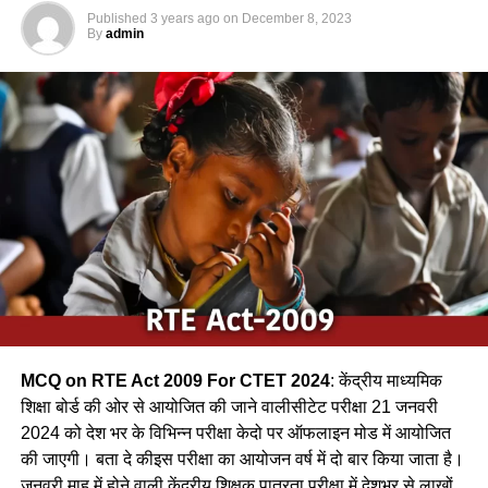
MCQ For CTET Exam 2024
Published
3 years ago
on
December 8, 2023
By
admin
Q.1 कोई पक्षी पेड़ की ऊँची डाल पर अपना घोंसला बनाता है। यह पक्षी हो
सकता है | / A bird builds its nest at the top of the tree. It
can be a bird.
(a) शकरखोरा / sugar cane
(b) कलचिडी / Kalchidi
(c) कौआ /Crow
(d) फाखता /
Ans-c
MCQ on RTE Act 2009 For CTET 2024
: केंद्रीय माध्यमिक
Q.2 निम्नलिखित में से कौन-सा पक्षी कैक्टस पोधे के कॉटों के बीच अपना
शिक्षा बोर्ड की ओर से आयोजित की जाने वालीसीटेट परीक्षा 21 जनवरी
घोंसला बनाता है ?
2024 को देश भर के विभिन्न परीक्षा केदो पर ऑफलाइन मोड में आयोजित
की जाएगी। बता दे कीइस परीक्षा का आयोजन वर्ष में दो बार किया जाता है।
(a) फाख्ता
जनवरी माह में होने वाली केंद्रीय शिक्षक पात्रता परीक्षा में देशभर से लाखों