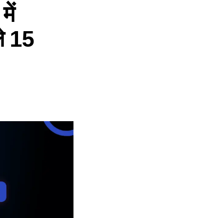
ें
ले 15