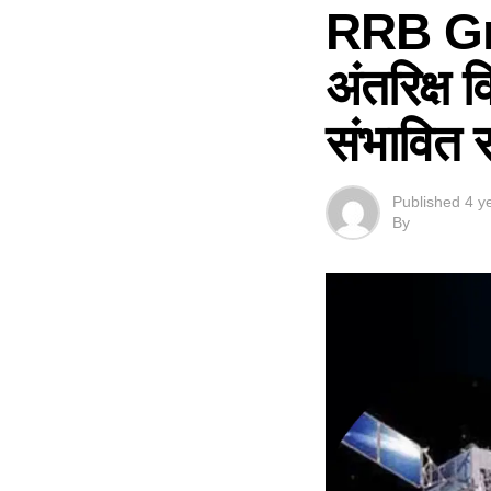
RRB Grou
अंतरिक्ष व
संभावित स
Published
4 y
By