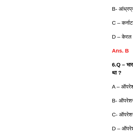
B- आंध्रप्
C – कर्ना
D – केरल
Ans. B
6.Q – भारत 
था ?
A – ऑपरे
B- ऑपरेश
C- ऑपरेश
D – ऑपरेश