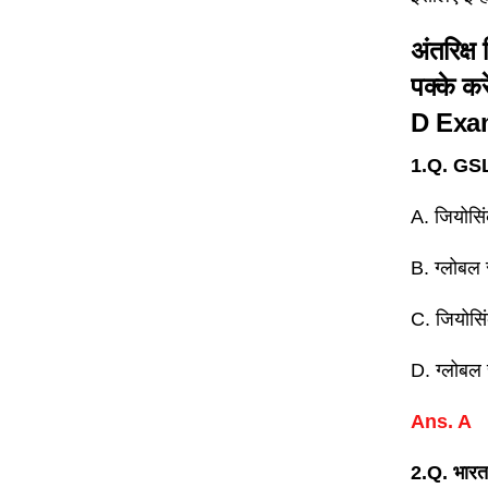
अंतरिक्ष 
पक्के क
D Exa
1.Q. GSLV 
A. जियोसिं
B. ग्लोबल 
C. जियोसिं
D. ग्लोबल 
Ans. A
2.Q. भारत 