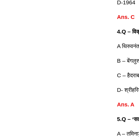
D-1964
Ans. C
4.Q – विक्
A थिरुवनंत
B – बेंगलुर
C – हैदराब
D- श्रीहर
Ans. A
5.Q – ‘सती
A – तमिना