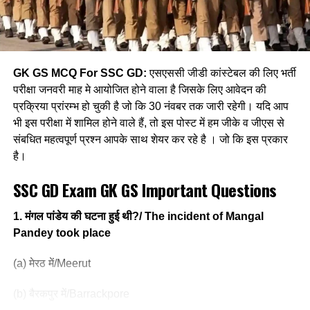
Ans- a
Ans- c
[3] हाल ही में किसने विश्व पहेली चैंपियनशिप में 11 साल बाद भारत के लिए
6. शासन की …………… प्रणाली जिसमें विधायिका के दो अलग सभा/
पहला रजत पदक जीता है?
GK GS MCQ For SSC GD:
एसएससी जीडी कांस्टेबल की लिए भर्ती
कक्ष या सदन होते हैं।
परीक्षा जनवरी माह मे आयोजित होने वाला है जिसके लिए आवेदन की
(a) महेंद्र शर्मा
प्रक्रिया प्रांरम्भ हो चुकी है जो कि 30 नंवबर तक जारी रहेगी। यदि आप
……………. system of government in which there are
(b) राकेश जोशी
भी इस परीक्षा में शामिल होने वाले हैं, तो इस पोस्ट में हम जीके व जीएस से
two separate houses/ chambers or houses of the
संबधित महत्वपूर्ण प्रश्न आपके साथ शेयर कर रहे है । जो कि इस प्रकार
legislature.
(c) गिरीश कुमार
है।
(A) द्विसदनीय / Bicameral
(d) प्रसन्ना शेषाद्रि
SSC GD Exam GK GS Important Questions
(B) एकसदनीय / unicameral
Ans- d
1. मंगल पांडेय की घटना हुई थी?/ The incident of Mangal
(C) त्रिसदनीय / Tricameral
Pandey took place
[4] हाल ही में अडानी न्यू इंडस्ट्रीज लिमिटेड द्वारा किस राज्य में देश की
सबसे बड़ी पवन टर्बाइन स्थापित की गई है?
(D) चतुर्थसदनीय / quadricameral
(a) मेरठ में/Meerut
(a) केरल
Ans- A
(b) बैरकपुर में/Barrackpore