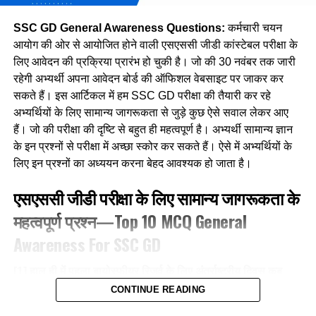
3. आजाद भारत में प्रथम भारत रत्न अवार्ड दिया गया था :
SSC GD General Awareness Questions:
कर्मचारी चयन
आयोग की ओर से आयोजित होने वाली एसएससी जीडी कांस्टेबल परीक्षा के
The first Bharat Ratna Award was given in
लिए आवेदन की प्रक्रिया प्रारंभ हो चुकी है। जो की 30 नवंबर तक जारी
independent India:
रहेगी अभ्यर्थी अपना आवेदन बोर्ड की ऑफिशल वेबसाइट पर जाकर कर
सकते हैं। इस आर्टिकल में हम SSC GD परीक्षा की तैयारी कर रहे
(A) सी०एन० आर० राव / C.N.R. Rao
अभ्यर्थियों के लिए सामान्य जागरूकता से जुड़े कुछ ऐसे सवाल लेकर आए
हैं। जो की परीक्षा की दृष्टि से बहुत ही महत्वपूर्ण है। अभ्यर्थी सामान्य ज्ञान
(B) सी०वी० रमन / CV Raman
के इन प्रश्नों से परीक्षा में अच्छा स्कोर कर सकते हैं। ऐसे में अभ्यर्थियों के
लिए इन प्रश्नों का अध्ययन करना बेहद आवश्यक हो जाता है।
(C) जवाहरलाल नेहरू / Jawaharlal Nehru
एसएससी जीडी परीक्षा के लिए सामान्य जागरूकता के
(D) सरदार पटेल / Sardar Patel
महत्वपूर्ण प्रश्न—Top 10 MCQ General
Ans- B
Awareness For SSC GD
4. निम्नलिखित में से कौन ओजोन को नष्ट करता है ?
[1] हाल ही में पहला बायोस्फीयर रिज़र्व के लिए अंतर्राष्ट्रीय दिवस कब
मनाया गया?
Which of the following destroys ozone?
CONTINUE READING