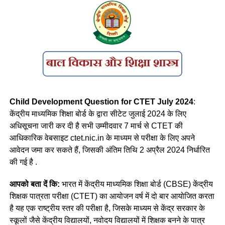
सही विकल्प चुनिए-
के गाँवों में रहने वाले लोगों को बनाना चाहिए।
(a) A, B और C
(a) सपाट छत वाले बांस के घर
c) A, C और D
(b) सपाट् छत वाले पत्थर या लकड़ी के घर
(b) B, C और D
(c) बांस के खंभों पर वने ढालू छत वाले घर
(d) A, B और D
(d) मिट्टी और फूस के घर जिनकी ढालू छतें कंटीली झाड़ियों की बनी होती
Child Development Question for CTET July 2024
:
हैं
केंद्रीय माध्यमिक शिक्षा बोर्ड के द्वारा सीटेट जुलाई 2024 के लिए
Ans- (a)
अधिसूचना जारी कर दी है सभी उम्मीदवार 7 मार्च से CTET की
Ans c
आधिकारिक वेबसाइट ctet.nic.in के माध्यम से परीक्षा के लिए अपने
Q. किसी राष्ट्रीय पाठ्यचर्या की रूपरेखा ने यह सिफारिश की थी कि पहले
आवेदन जमा कर सकते हैं, जिसकी अंतिम तिथि 2 अप्रैल 2024 निर्धारित
दो वर्षों अर्थात् कक्षाएँ । और II में पर्यावरण अध्ययन में प्राकृतिक एवं
Q.6 उस महिला वेट-लिफ्टर का नाम क्या है जिसने अंतरराष्ट्रीय खेल
की गई है .
सामाजिक वातावरण दोनों सम्मिलित होंगे, जबकि कक्षा III से V में, सामाजिक
प्रतियोगिताओं में 29 मेडल जीते हैं?
अध्ययन और सामान्य विज्ञान, भाग । और भाग II पृथक-पृथक भाग होंगे ?
आपको बता दें कि:
भारत में केंद्रीय माध्यमिक शिक्षा बोर्ड (CBSE) केंद्रीय
(a) वाहिदा प्रिज्म
शिक्षक पात्रता परीक्षा (CTET) का आयोजन वर्ष में दो बार आयोजित करता
(a) एन.सी.एफ. 2000
है यह एक राष्ट्रीय स्तर की परीक्षा है, जिसके माध्यम से केंद्र सरकार के
(b) सुनीता विलियम्स
(b) एन.सी.एफ. 1988
स्कूलों जैसे केंद्रीय विद्यालयों, नवोदय विद्यालयों में शिक्षक बनने के पात्र