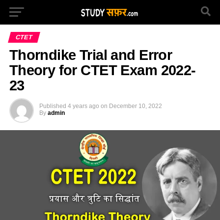
CTET
Thorndike Trial and Error
Theory for CTET Exam 2022-
23
Published
4 years ago
on
December 10, 2022
By
admin