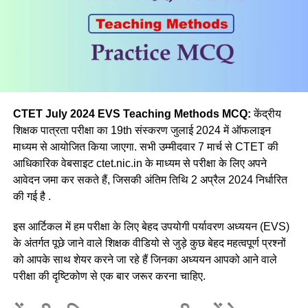
Q.2 सामाजिक विज्ञान में एक विषय के रूप में माध्यमिक स्तर पर नहीं है
सम्मिलित
(a) मनोविज्ञान
(b) भूगोल
(c) इतिहास
CTET July 2024 EVS Teaching Methods MCQ:
केंद्रीय
शिक्षक पात्रता परीक्षा का 19th संस्करण जुलाई 2024 में ऑफलाइन
(d) राजनीतिक विज्ञान
माध्यम से आयोजित किया जाएगा. सभी उम्मीदवार 7 मार्च से CTET की
आधिकारिक वेबसाइट ctet.nic.in के माध्यम से परीक्षा के लिए अपने
Ans a
आवेदन जमा कर सकते हैं, जिसकी अंतिम तिथि 2 अप्रैल 2024 निर्धारित
की गई है .
Q.3 निम्नलिखित में से कौन-सी सामाजिक विज्ञान शिक्षण विधि, विद्यार्थियों
की प्रस्ताव करने की, तार्किक बहस करने की, जवाबी तर्क देने की और
इस आर्टिकल में हम परीक्षा के लिए बेहद उपयोगी पर्यावरण अध्ययन (EVS)
तथ्यों या विचारों को प्रस्तुत करने की क्षमता को विकसित करती है?
के अंतर्गत पूछे जाने वाले शिक्षक वीडियो से जुड़े कुछ बेहद महत्वपूर्ण प्रश्नों
को आपके साथ शेयर करने जा रहे हैं जिनका अध्ययन आपको आने वाले
(a) Debate/वाद-विवाद
परीक्षा की दृष्टिकोण से एक बार जरूर करना चाहिए.
(b) Discussion/परिचर्चा