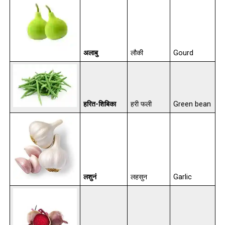
अलाबु
लौकी
Gourd
हरित-शिबिका
हरी फली
Green bean
लशुनं
लहसुन
Garlic