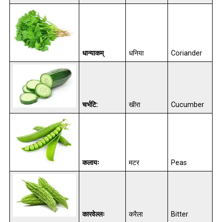
धान्याकम्
धनिया
Coriander
चर्भटि:
खीरा
Cucumber
कलायः
मटर
Peas
कारवेल्लः
करैला
Bitter