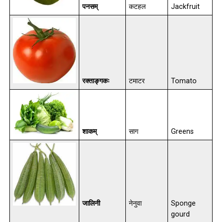
पनसम्
कटहल
Jackfruit
रक्ताङ्गकः
टमाटर
Tomato
शाकम्
साग
Greens
जालिनी
नेनुवा
Sponge
gourd