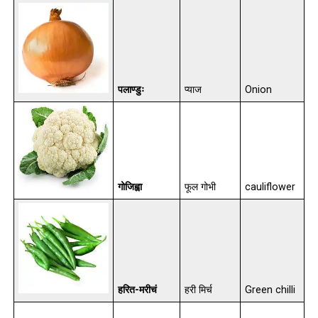
पलाण्डुः
प्याज
Onion
गोजिह्वा
फूल गोभी
cauliflower
हरित-मरीचं
हरी मिर्च
Green chilli