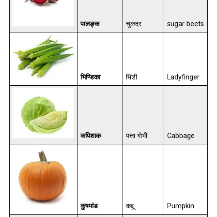
पालङ्क
चुकंदर
sugar beets
भिण्डिका
भिंडी
Ladyfinger
कपिशाक
पत्ता गोभी
Cabbage
कुषमांड
कद्दू
Pumpkin