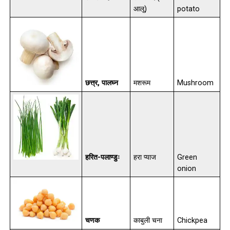
आलू)
potato
छत्त्र, पालघ्न
मशरूम
Mushroom
हरित-पलाण्डुः
हरा प्याज
Green
onion
चणक
काबुली चना
Chickpea