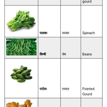
gourd
पालकः
पालक
Spinach
शिम्बी
सेम
Beans
पटोलः
परवल
Pointed
Gourd