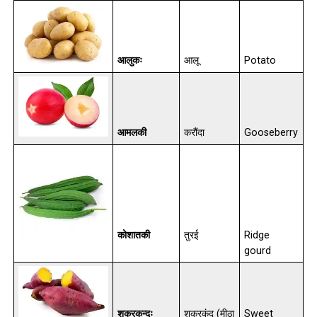
आलुकः
आलू
Potato
आमलकी
करौंदा
Gooseberry
कोशातकी
तुरई
Ridge
gourd
शकरकन्दः
शकरकंद (मीठा
Sweet