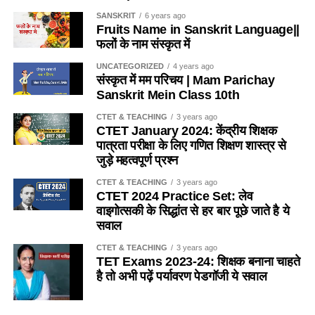
, तस्याः प्रार्थनायाः कृते भगिनीं प्रति कृतज्ञता प्रकटयितुं भ्राता भगिन्यै
नाम
नाम
Names In English
SANSKRIT
6 years ago
उपहारम् अपि यच्छति । भ्रातृभगिन्योः सम्बन्धस्य एतत् आदानप्रदानम्
Fruits Name in Sanskrit Language||
केंकड़ा
कर्कट
Crab
फलों के नाम संस्कृत में
अमूल्यं वर्तते ।
मगरमच्छ
मकरी
Crocodile
UNCATEGORIZED
4 years ago
इन्हें भी पढ़ें :-
संस्कृत में मम परिचय | Mam Parichay
मेंडक
मण्डूक
Frog
Sanskrit Mein Class 10th
घोंघा
शम्बूकः
Snail
Can Read Many More Sanskrit Essay
CTET & TEACHING
3 years ago
साँप
सर्पः
Snake
CTET January 2024: केंद्रीय शिक्षक
Essay on Science in Sanskrit for Class 10
Click Here
पात्रता परीक्षा के लिए गणित शिक्षण शास्त्र से
कछुआ
कच्छपी
Tortoise
जुड़े महत्वपूर्ण प्रश्न
Diwali Essay in Sanskrit for Class 10
Click Here
मछली
मत्स्य
Fish
CTET & TEACHING
3 years ago
ऑक्टोपस
अष्टभुज
Octopus
Essay on Sadachar in Sanskrit for Class 10
Click
CTET 2024 Practice Set: लेव
वाइगोत्सकी के सिद्धांत से हर बार पूछे जाते है ये
Here
शार्क
नरादग्राह
Blue shark
सवाल
डॉल्फिन
शिशुमार
Dolphin
Essay on Sanskrit Language in Sanskrit
Click Here
CTET & TEACHING
3 years ago
पेंगुइन
पंखहीन
Penguin
TET Exams 2023-24: शिक्षक बनाना चाहते
Kalidas Nibandh in Sanskrit for Class 10
Click Here
है तो अभी पढ़ें पर्यावरण पेडगॉजी ये सवाल
जंगली जानवरों के नाम संस्कृत में (Wild
Essay on Holi in Sanskrit for Class 10th
Click Here
SANSKRIT
5 years ago