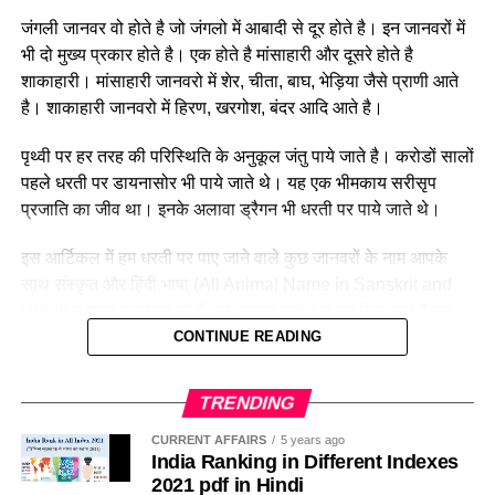
9.
अस्माकं आपणात् मूल्यवान् राखी न क्रीत्वा साधारणं सूत्रम् एव प्रयोगं
Essay on the Sanskrit Language in Sanskrit
Click Here
जंगली जानवर वो होते है जो जंगलो में आबादी से दूर होते है। इन जानवरों में
कुर्यात्
भी दो मुख्य प्रकार होते है। एक होते है मांसाहारी और दूसरे होते है
Kalidas Nibandh in Sanskrit for Class 10
Click Here
शाकाहारी। मांसाहारी जानवरो में
शेर
, चीता,
बाघ
, भेड़िया जैसे प्राणी आते
10.
सर्वे संतोषेण उत्साहेन आचरन्ति ।
Essay on Holi in Sanskrit for Class 10th
Click Here
है। शाकाहारी जानवरो में हिरण,
खरगोश
, बंदर आदि आते है।
उद्यानम् का निबंध संस्कृत भाषा में
Click Here
Long Essay on Raksha Bandhan in
पृथ्वी पर हर तरह की परिस्थिति के अनुकूल जंतु पाये जाते है। करोडों सालों
10 Sentence on Raksha Bandhan in Sanskrit
Click Here
पहले धरती पर
डायनासोर
भी पाये जाते थे। यह एक भीमकाय सरीसृप
Sanskrit
प्रजाति का जीव था। इनके अलावा
ड्रैगन
भी धरती पर पाये जाते थे।
Essay on Chhattisgarh in Sanskrit
Click Here
रक्षाबन्धनं श्रावणमासस्य शुक्लपूर्णिमायाम् आचर्यते । भ्रातृभगिन्योः
इस आर्टिकल में हम धरती पर पाए जाने वाले कुछ जानवरों के नाम आपके
पवित्रसम्बन्धस्य सम्मानाय एतत् पर्व भारतीयाः आचरन्ति । निर्बलतन्तुना
साथ संस्कृत और हिंदी भाषा (All Animal Name in Sanskrit and
बद्धः भ्रातृभगिन्योः सबलसम्बन्धः भारतीयसंस्कृतेः गहनतायाः प्रतीकः ।
Hindi) में शेयर करने जा रहे हैं, जो अक्सर परीक्षा में पूछ लिए जाते हैं इस
मानवसभ्यतायां विकसिताः सर्वाः संस्कृतयः प्रार्थनायाः माहात्म्यं भूरिशः
दृष्टि से इनका अभ्यास एक बार अवश्य करें
CONTINUE READING
उपस्थापयन्ति । आदिभारतीयसंस्कृतेः विचारानुगुणं भ्रातुः रक्षायै भगिन्या
ईश्वराय कृता प्रार्थना एव रक्षाबन्धनम् । भगिनी ईश्वराय प्रार्थनां करोति यत्
जलीय जीवों के नाम संस्कृत में (Water
TRENDING
, “ हे ईश्वर ! मम भ्रातुः रक्षणं करोतु ” इति । एतां प्रार्थना कुर्वती भगिनी
Animals Names In Sanskrit)
भ्रातुः हस्ते रक्षासूत्रबन्धनं करोति । भगिन्याः हृदि स्वं प्रति निःस्वार्थ प्रेम
CURRENT AFFAIRS
5 years ago
दृष्ट्वा भ्राता भगिन्यै वचनं ददाति यत् , “ अहं तव रक्षां करिष्ये ” इति । ततः
India Ranking in Different Indexes
2021 pdf in Hindi
उभौ परस्परं मधुरं भोजयतः । भगिन्या ईश्वराय स्वरक्षणस्य या प्रार्थना कृता
हिंदी में जलीय जीवों के
संस्कृत में जलीय जीवों के
Water Animals