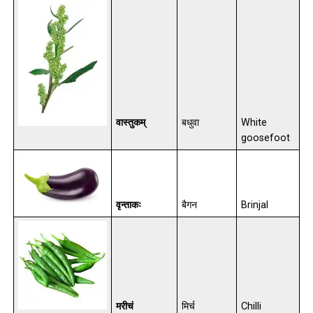
वास्तुकम्
बधुवा
White
goosefoot
वृन्ताकः
बैगन
Brinjal
मरीचं
मिर्च
Chilli