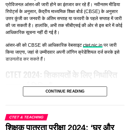
प्रोविजनल आंसर-की जारी होने का इंतजार कर रहे हैं। नवीनतम मीडिया
रिपोर्ट्स के अनुसार, केंद्रीय माध्यमिक शिक्षा बोर्ड (CBSE) के अनुसार
उत्तर कुंजी का जनवरी के अंतिम सप्ताह या फरवरी के पहले सप्ताह में जारी
की जा सकती है। हालांकि, अभी तक सीबीएसई की ओर से इस बारे में कोई
आधिकारिक सूचना नहीं दी गई है।
आंसर-की को CBSE की आधिकारिक वेबसाइट
ctet.nic.in
पर जारी
किया जाएगा, जहां से उम्मीदवार अपनी लॉगिन क्रेडेंशियल दर्ज करके इसे
डाउनलोड कर सकते हैं।
CTET 2024: शिकायतों के लिए निर्धारित
महत्वपूर्ण तिथियाँ
CONTINUE READING
जिन उम्मीदवारों ने CTET परीक्षा में भाग लिया है, वे आंसर-की डाउनलोड
करके अपने उत्तरों की मिलान कर सकते हैं। इसके साथ ही यदि किसी
उत्तर से संतुष्टि नहीं होती है, तो अभ्यर्थी उस पर निर्धारित तिथियों में
CTET & TEACHING
ऑब्जेक्शन विंडो के माध्यम से अपनी आपत्ति दर्ज कर पाएँगें। आपत्ति दर्ज
शिक्षक पात्रता परीक्षा 2024: ‘घर और
करने के लिए उम्मीदवारों को प्रति प्रश्न निर्धारित शुल्क का भुगतान करना