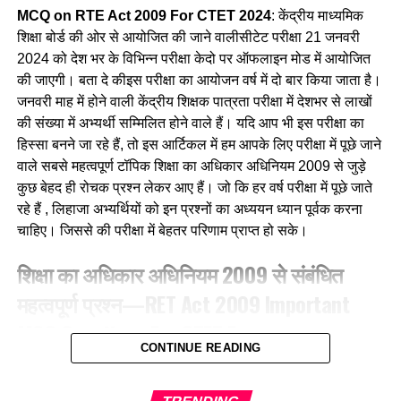
MCQ on RTE Act 2009 For CTET 2024
: केंद्रीय माध्यमिक
Q.2 निम्नलिखित में से कौन-सा पक्षी कैक्टस पोधे के कॉटों के बीच अपना
शिक्षा बोर्ड की ओर से आयोजित की जाने वालीसीटेट परीक्षा 21 जनवरी
घोंसला बनाता है ?
2024 को देश भर के विभिन्न परीक्षा केदो पर ऑफलाइन मोड में आयोजित
की जाएगी। बता दे कीइस परीक्षा का आयोजन वर्ष में दो बार किया जाता है।
(a) फाख्ता
जनवरी माह में होने वाली केंद्रीय शिक्षक पात्रता परीक्षा में देशभर से लाखों
की संख्या में अभ्यर्थी सम्मिलित होने वाले हैं। यदि आप भी इस परीक्षा का
(b) शकरखोरा
हिस्सा बनने जा रहे हैं, तो इस आर्टिकल में हम आपके लिए परीक्षा में पूछे जाने
(c) बया
वाले सबसे महत्वपूर्ण टॉपिक शिक्षा का अधिकार अधिनियम 2009 से जुड़े
कुछ बेहद ही रोचक प्रश्न लेकर आए हैं। जो कि हर वर्ष परीक्षा में पूछे जाते
(d) कलचिडी
रहे हैं , लिहाजा अभ्यर्थियों को इन प्रश्नों का अध्ययन ध्यान पूर्वक करना
चाहिए। जिससे की परीक्षा में बेहतर परिणाम प्राप्त हो सके।
Ans-b
शिक्षा का अधिकार अधिनियम 2009 से संबंधित
Q.3 ग्रामीण क्षेत्रों में, गाय के गोबर में मिट्टी के घरों की दीवारों और फर्श
महत्वपूर्ण प्रश्न—RET Act 2009 Important
को लीपा जाना हैं उन्हें
MCQ Questions For CTET Exam
(a) फर्श को प्रकृतिक रंग देने के लिए
CONTINUE READING
1. RTE 2009 की किस धारा के अनुसार सरकारी विद्यालयों में कुल
(b) कीड़ो को दूर रखने के लिए
स्वीकृत पदों में से 20% से अधिक खाली नहीं होंगे?According to