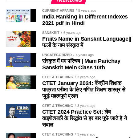
TRENDING
which section of RTE-2009, not more than 20% of the
(c) चिकना और माफ बनाने के लिए
sanctioned posts in government schools will be
CURRENT AFFAIRS
5 years ago
India Ranking in Different Indexes
vacant?
(d) खुरदरा बनाकर घर्षण बढाने के लिए
2021 pdf in Hindi
(a) धारा-26
SANSKRIT
6 years ago
Ans-b
Fruits Name in Sanskrit Language||
फलों के नाम संस्कृत में
(b) धारा-27
Q.4 निम्नलिखित में से कौन-सा कीट मधुमक्खीयाँ की भाँती कॉलोनी (बस्ती)
में एक साथ नहीं रहता है ? / Which of the following insects
UNCATEGORIZED
4 years ago
(c) धारा-28
संस्कृत में मम परिचय | Mam Parichay
does not live together in a colony (colony) like bees?
Sanskrit Mein Class 10th
(d) इनमें से कोई नहीं
(a) तेतैया दर्श
CTET & TEACHING
3 years ago
CTET January 2024: केंद्रीय शिक्षक
Ans- d
पात्रता परीक्षा के लिए गणित शिक्षण शास्त्र से
(b) चिंटी
जुड़े महत्वपूर्ण प्रश्न
2. यदि किसी विद्यालय में 151 विद्यार्थी है, तो प्रधानाध्यापक सहित
(c) दीमक
CTET & TEACHING
3 years ago
अध्यापकों की संख्या कितनी होगी ?
/
If there are 151 students in
CTET 2024 Practice Set: लेव
a school, then what will be the number of teachers
(d) मकड़ी
वाइगोत्सकी के सिद्धांत से हर बार पूछे जाते है ये
including the headmaster?
सवाल
Ans-d
(a) 4
CTET & TEACHING
3 years ago