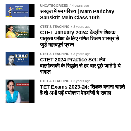
में एक साथ नहीं रहता है ? / Which of the following insects
UNCATEGORIZED
4 years ago
(c) धारा-28
संस्कृत में मम परिचय | Mam Parichay
does not live together in a colony (colony) like bees?
Sanskrit Mein Class 10th
(d) इनमें से कोई नहीं
(a) तेतैया दर्श
CTET & TEACHING
3 years ago
CTET January 2024: केंद्रीय शिक्षक
Ans- d
पात्रता परीक्षा के लिए गणित शिक्षण शास्त्र से
(b) चिंटी
जुड़े महत्वपूर्ण प्रश्न
2. यदि किसी विद्यालय में 151 विद्यार्थी है, तो प्रधानाध्यापक सहित
(c) दीमक
CTET & TEACHING
3 years ago
अध्यापकों की संख्या कितनी होगी ?
/
If there are 151 students in
CTET 2024 Practice Set: लेव
a school, then what will be the number of teachers
(d) मकड़ी
वाइगोत्सकी के सिद्धांत से हर बार पूछे जाते है ये
including the headmaster?
सवाल
Ans-d
(a) 4
CTET & TEACHING
3 years ago
TET Exams 2023-24: शिक्षक बनाना चाहते
Q.5 कुत्ता मछली का आवास है
है तो अभी पढ़ें पर्यावरण पेडगॉजी ये सवाल
(b) 5
(a) नदी
(c) 6
SANSKRIT
5 years ago
Importance of Trees Essay in
(b) तालाव
(d) 7
Sanskrit
(c) झील
SANSKRIT
5 years ago