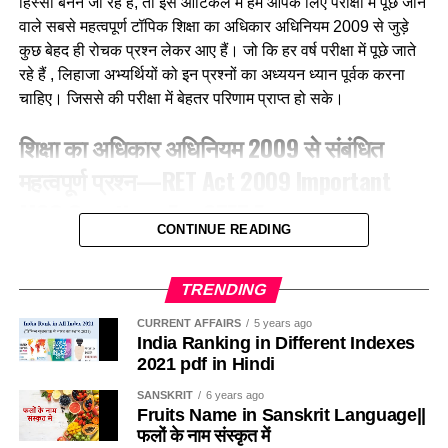
हिस्सा बनने जा रहे हैं, तो इस आर्टिकल में हम आपके लिए परीक्षा में पूछे जाने
(c) बया
वाले सबसे महत्वपूर्ण टॉपिक शिक्षा का अधिकार अधिनियम 2009 से जुड़े
कुछ बेहद ही रोचक प्रश्न लेकर आए हैं। जो कि हर वर्ष परीक्षा में पूछे जाते
(d) कलचिडी
रहे हैं , लिहाजा अभ्यर्थियों को इन प्रश्नों का अध्ययन ध्यान पूर्वक करना
चाहिए। जिससे की परीक्षा में बेहतर परिणाम प्राप्त हो सके।
Ans-b
शिक्षा का अधिकार अधिनियम 2009 से संबंधित
Q.3 ग्रामीण क्षेत्रों में, गाय के गोबर में मिट्टी के घरों की दीवारों और फर्श
महत्वपूर्ण प्रश्न—RET Act 2009 Important
को लीपा जाना हैं उन्हें
MCQ Questions For CTET Exam
(a) फर्श को प्रकृतिक रंग देने के लिए
CONTINUE READING
1. RTE 2009 की किस धारा के अनुसार सरकारी विद्यालयों में कुल
(b) कीड़ो को दूर रखने के लिए
स्वीकृत पदों में से 20% से अधिक खाली नहीं होंगे?According to
TRENDING
which section of RTE-2009, not more than 20% of the
(c) चिकना और माफ बनाने के लिए
sanctioned posts in government schools will be
CURRENT AFFAIRS
5 years ago
India Ranking in Different Indexes
vacant?
(d) खुरदरा बनाकर घर्षण बढाने के लिए
2021 pdf in Hindi
(a) धारा-26
SANSKRIT
6 years ago
Ans-b
Fruits Name in Sanskrit Language||
फलों के नाम संस्कृत में
(b) धारा-27
Q.4 निम्नलिखित में से कौन-सा कीट मधुमक्खीयाँ की भाँती कॉलोनी (बस्ती)