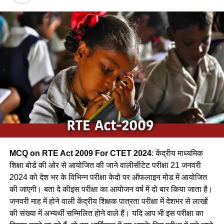
Q.1 कोई पक्षी पेड़ की ऊँची डाल पर अपना घोंसला बनाता है। यह पक्षी हो
सकता है | / A bird builds its nest at the top of the tree. It
can be a bird.
(a) शकरखोरा / sugar cane
(b) कलचिडी / Kalchidi
(c) कौआ /Crow
(d) फाखता /
Ans-c
MCQ on RTE Act 2009 For CTET 2024
: केंद्रीय माध्यमिक
Q.2 निम्नलिखित में से कौन-सा पक्षी कैक्टस पोधे के कॉटों के बीच अपना
शिक्षा बोर्ड की ओर से आयोजित की जाने वालीसीटेट परीक्षा 21 जनवरी
घोंसला बनाता है ?
2024 को देश भर के विभिन्न परीक्षा केदो पर ऑफलाइन मोड में आयोजित
की जाएगी। बता दे कीइस परीक्षा का आयोजन वर्ष में दो बार किया जाता है।
(a) फाख्ता
जनवरी माह में होने वाली केंद्रीय शिक्षक पात्रता परीक्षा में देशभर से लाखों
की संख्या में अभ्यर्थी सम्मिलित होने वाले हैं। यदि आप भी इस परीक्षा का
(b) शकरखोरा