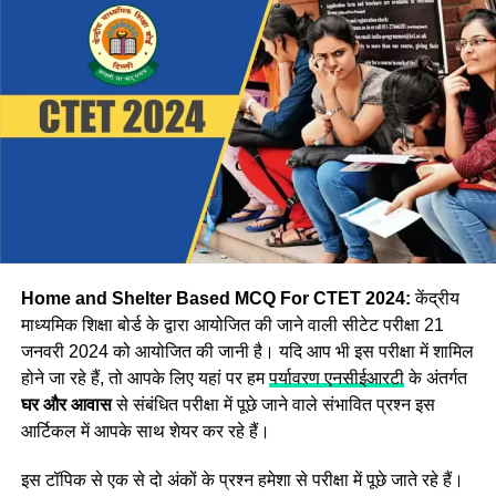
डाउनलोड करें आंसर-की
Step:1 CBSE CTET उत्तर कुंजी डाउनलोड करने के लिए, सबसे पहले
आपको आधिकारिक वेबसाइट ctet.nic.in पर जाना होगा
Step:2 अब वेबसाइट पर दिखाई दे रहे
CTET Answer Key 2024
विकल्प पर क्लिक करें।
Step:3 अब आपको एप्लीकेशन नंबर और जन्म की तारीख दर्ज करके
लॉगिन करना होगा इसके बाद Asnswer Key स्क्रीन पर प्रदर्शित हो
जाएगी।
Home and Shelter Based MCQ For CTET 2024:
केंद्रीय
माध्यमिक शिक्षा बोर्ड के द्वारा आयोजित की जाने वाली सीटेट परीक्षा 21
जनवरी 2024 को आयोजित की जानी है। यदि आप भी इस परीक्षा में शामिल
होने जा रहे हैं, तो आपके लिए यहां पर हम
पर्यावरण एनसीईआरटी
के अंतर्गत
घर और आवास
से संबंधित परीक्षा में पूछे जाने वाले संभावित प्रश्न इस
आर्टिकल में आपके साथ शेयर कर रहे हैं।
इस टॉपिक से एक से दो अंकों के प्रश्न हमेशा से परीक्षा में पूछे जाते रहे हैं।