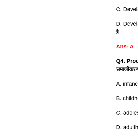
C. Develo
D. Develo
है।
Ans- A
Q4. Pro
समाजीकरण क
A. infanc
B. childh
C. adole
D. adultho