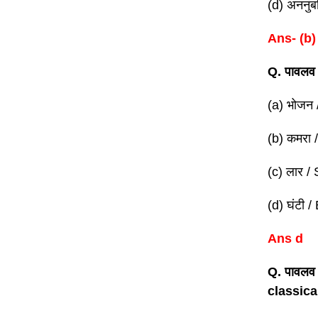
(d) अननुं
Ans- (b)
Q.
पावलव 
(a) भोजन
(b) कमरा
(c) लार /
(d) घंटी /
Ans d
Q.
पावलव 
classica