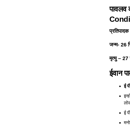
पावलव 
Condi
प्रतिपादक
जन्म-
26 स
मृत्यु –
27 
ईवान प
ई प
इन्
लोक
ई प
मनो