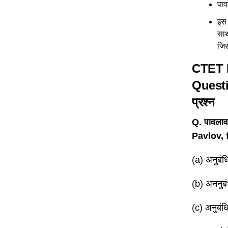
पाव
इस 
साथ
जिस
CTET 
Question
प्रश्न
Q. पावलाव
Pavlov, 
(a) अनुबं
(b) अननुब
(c) अनुबं