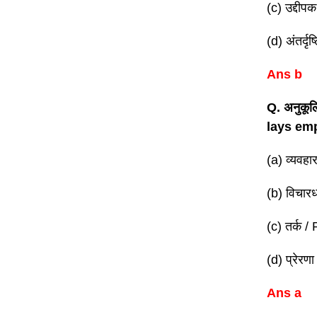
(c) उद्दीप
(d) अंतर्दृष
Ans b
Q. अनुकूल
lays emp
(a) व्यवह
(b) विचार
(c) तर्क 
(d) प्रेरण
Ans a