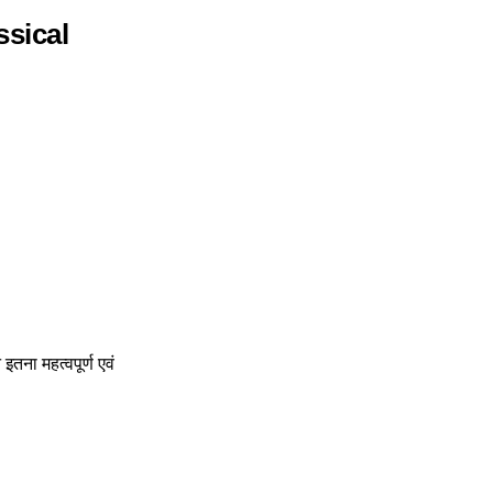
assical
तना महत्वपूर्ण एवं