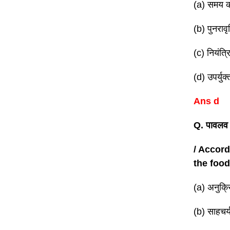
(a) समय क
(b) पुनराव
(c) नियंत
(d) उपर्यु
Ans d
Q. पावलव क
/ Accord
the food
(a) अनुक्
(b) साहचर