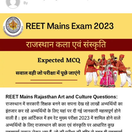
By
Q. भाषा उस ध्वन्यात्मक रूप को दिया जाने वाला नाम है जो कि
(a) आत्मा की आवाज है।
(b) अभिव्यक्ति का व्यवहार है।
(c) ह्रदय तंत्र की झंकार है।
(d) उपर्युक्त सभी
Ans :- (d)
Q. निम्न में से किस सोपान के द्वारा बालक में भाषा का जन्म होता है ?
REET Mains Rajasthan Art and Culture Questions:
(a) जिज्ञासा
राजस्थान में सरकारी शिक्षक बनने का सपना देख रहे लाखों अभ्यर्थियों का
इंतजार कर रहे अभ्यर्थियों के लिए यहां पर दी गई जानकारी महत्वपूर्ण होने
(b) अभ्यास
वाली है। इस आर्टिकल में हम रेट मुख्य परीक्षा 2023 में शामिल होने वाले
अभ्यर्थियों के लिए राजस्थान की कला एवं संस्कृति पर आधारित कुछ
(c) अनुकरण