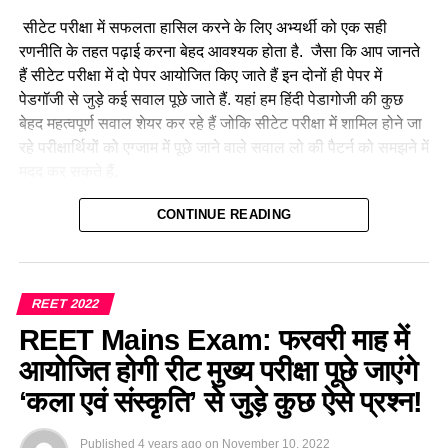
सीटेट परीक्षा में सफलता हासिल करने के लिए अभ्यर्थी को एक सही
रणनीति के तहत पढ़ाई करना बेहद आवश्यक होता है. जैसा कि आप जानते
हैं सीटेट परीक्षा में दो पेपर आयोजित किए जाते हैं इन दोनों ही पेपर में
पेडगॉजी से जुड़े कई सवाल पूछे जाते हैं. यहां हम हिंदी पेडागोजी की कुछ
बेहद महत्वपूर्ण सवाल शेयर कर रहे हैं जोकि सीटेट परीक्षा में शामिल होने जा
रहे परीक्षार्थियों को एग्जाम में पूछे जाने वाले सवाल लो की पैटर्न को समझने में
मदद कर सकते हैं.
हमारे द्वारा प्रतिदिन CTET July 2023 के लिए प्रैक्टिस सेट, प्रीवियस
CONTINUE READING
ईयर प्रश्न एवं परीक्षा से संबंधित सभी महत्वपूर्ण जानकारियां शेयर की जा
रही है। इसी संदर्भ में आज हम ‘हिंदी भाषा शिक्षण शास्त्र’
(Hindi
Pedagogy For CTET Exam 2023)
के कुछ महत्वपूर्ण सवाल लेकर
REET 2022
आए हैं, जो की परीक्षा में अक्सर पूछे जाते रहे हैं और आगे भी उनके पूछे जाने
REET Mains Exam: फरवरी माह में
की संभावना है। परीक्षा से पूर्व अभ्यर्थियों को इन प्रश्नों का अध्ययन परीक्षा
में उत्तम परिणाम दिला सकता है।
आयोजित होगी रीट मुख्य परीक्षा पूछे जाएंगे
‘कला एवं संस्कृति’ से जुड़े कुछ ऐसे प्रश्न!
हिंदी पेडगॉजी—CTET July Exam 2023 Hindi
Pedagogy Important Questions
Published
4 years ago
on
November 10, 2022