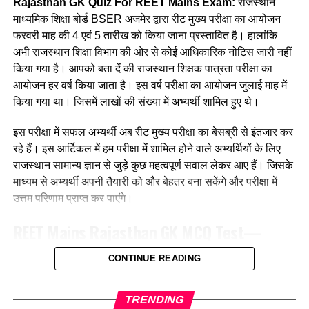
Rajasthan GK Quiz For REET Mains Exam:
राजस्थान
Ans :- ©
(b) जयपुर
माध्यमिक शिक्षा बोर्ड BSER अजमेर द्वारा रीट मुख्य परीक्षा का आयोजन
फरवरी माह की 4 एवं 5 तारीख को किया जाना प्रस्तावित है। हालांकि
Q. कौनसी विधि सबसे प्राथमिक भाषा उपागम
(c) भरतपुर
अभी राजस्थान शिक्षा विभाग की ओर से कोई आधिकारिक नोटिस जारी नहीं
कहलाती है?
किया गया है। आपको बता दें की राजस्थान शिक्षक पात्रता परीक्षा का
(d) झालावाड़
आयोजन हर वर्ष किया जाता है। इस वर्ष परीक्षा का आयोजन जुलाई माह में
(a) अनुकरण विधि
Ans:- ©
किया गया था। जिसमें लाखों की संख्या में अभ्यर्थी शामिल हुए थे।
(b)व्यतिरेकी विधि
Q. जयनारायण व्यास को किस नृत्य को प्रकाश में लाने का श्रेय दिया जाता
इस परीक्षा में सफल अभ्यर्थी अब रीट मुख्य परीक्षा का बेसब्री से इंतजार कर
है?
रहे हैं। इस आर्टिकल में हम परीक्षा में शामिल होने वाले अभ्यर्थियों के लिए
(c) व्याकरण अनुवाद विधि
राजस्थान सामान्य ज्ञान से जुड़े कुछ महत्वपूर्ण सवाल लेकर आए हैं। जिसके
(a) डांग नृत्य
माध्यम से अभ्यर्थी अपनी तैयारी को और बेहतर बना सकेंगे और परीक्षा में
(d) ध्वन्यात्मक विधि
उत्तम परिणाम प्राप्त कर पाएंगे।
(b) ढोल नृत्य
Ans :- (a)
REET Mains
Rajasthan GK
MCQ Test—
(c) नाहर नृत्य
राजस्थान सामान्य ज्ञान से संबंधित महत्वपूर्ण प्रश्न
Q. एक शिक्षक अपने बालकों को पायो जी मैंने उपयोग में लाएगा ।
CONTINUE READING
(d) घुड़ला नृत्य
(a) भाषा-संसर्ग उपागम
Q. नकली आभूषण बनाने की कला राजस्थान में किस जिले की प्रसिद्ध है ?
Ans:- (b)
TRENDING