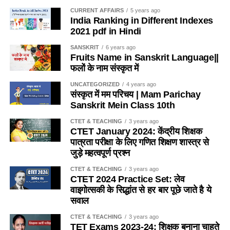
(b) व्यतिरेकी उपागम
(a) सवाई माधोपुर
CURRENT AFFAIRS
5 years ago
Q. निम्नलिखित में से असुमेलित युग्म है-
India Ranking in Different Indexes
(c) ध्वन्यात्मक उपागम
(b) धौलपुर
2021 pdf in Hindi
(a) झेला नृत्य – सहरिया
(d) इनमें से कोई नहीं
(c) बूंदी
SANSKRIT
6 years ago
Fruits Name in Sanskrit Language||
(b) रतवई नृत्य मेव
फलों के नाम संस्कृत में
Ans :- ©
(d) जोधपुर
(c) चरवा नृत्य – माली
UNCATEGORIZED
4 years ago
Q. शिक्षण विधि शिक्षण कार्य में सहयोग करती है ?
Ans:- (b)
संस्कृत में मम परिचय | Mam Parichay
Sanskrit Mein Class 10th
(d) मछली नृत्य – कंजर
(a) लक्ष्य प्राप्ति में
Q.1857 की क्रांति में इलाहाबाद में किसने नेतृत्व किया था ?
CTET & TEACHING
3 years ago
Ans:- (d)
CTET January 2024: केंद्रीय शिक्षक
(b) उद्देश्य प्राप्ति में
(a) नाना साहब
पात्रता परीक्षा के लिए गणित शिक्षण शास्त्र से
Q. कुचामनी ख्याल का प्रचलन किस क्षेत्र में है?
जुड़े महत्वपूर्ण प्रश्न
(c) कभी लक्ष्य कभी उद्देश्य प्राप्ति में
(b) रानी लक्ष्मी बाई
CTET & TEACHING
3 years ago
(a) सीकर, खण्डेला
CTET 2024 Practice Set: लेव
(d) लक्ष्य प्राप्ति तथा उद्देश्य पूर्ति में
(c) बहादुर शाह जफर
वाइगोत्सकी के सिद्धांत से हर बार पूछे जाते है ये
(b) दौसा, लालसोट
सवाल
Ans :- (b)
(d) लियाकत अली
CTET & TEACHING
3 years ago
(c) करौली, भरतपुर
TET Exams 2023-24: शिक्षक बनाना चाहते
Q. भाषा बिम्ब की उपयोगिता है ?
Ans:- (d)