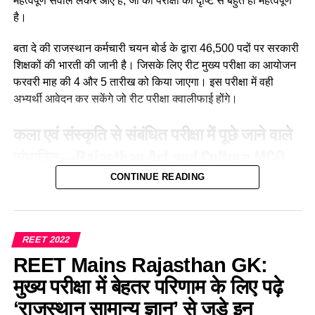
महत्वपूर्ण सवाल लेकर आए हैं, जो की परीक्षा की दृष्टि से बहुत ही महत्वपूर्ण
(d) उपर्युक्त सभी
है।
Ans :- (a)
बता दे की राजस्थान कर्मचारी चयन बोर्ड के द्वारा 46,500 पदों पर सरकारी
शिक्षकों की भारती की जानी है। जिसके लिए रीट मुख्य परीक्षा का आयोजन
Q. मातृ भाषा से अभिप्राय है?
फरवरी माह की 4 और 5 तारीख को किया जाएगा। इस परीक्षा में वही
अभ्यर्थी आवेदन कर सकेंगे जो रीट परीक्षा क्वालीफाई होंगे।
(a)क्षेत्र विशेष की भाषा
कला एवं संस्कृति से संबंधित परीक्षा में पूछे जाने वाले
(b) माँ के द्वारा बोले जाने वाले शब्द
संभावित
—
Rajasthan Art and Culture
MCQ
(c) परिजनों की भाषा
For REET Exam
CONTINUE READING
(d) वातावरण की भाषा
Q. बिंदोरी नृत्य किस जिले का प्रसिद्ध है?
Ans :- (b)
(a) भीलवाड़ा
REET 2022
REET Mains Rajasthan GK:
Q. 14 सितंबर को प्रतिवर्ष हिन्दी दिवस मनाया जाता है क्योंकि इसी तिथि
(b) जयपुर
को 1949 में हिन्दी भारत कीराजभाषा बनी जिसका उल्लेख है
मुख्य परीक्षा में बेहतर परिणाम के लिए पढ़े
(c) अलवर
‘राजस्थान सामान्य ज्ञान’ से जुड़े इन
(a) अनुच्छेद 21A में