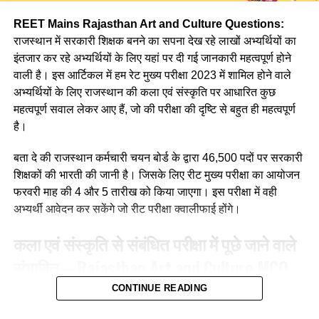
Q. निम्न में से किस सोपान के द्वारा बालक में भाषा का जन्म होता है ?
REET Mains Rajasthan Art and Culture Questions:
(a) जिज्ञासा
राजस्थान में सरकारी शिक्षक बनने का सपना देख रहे लाखों अभ्यर्थियों का
इंतजार कर रहे अभ्यर्थियों के लिए यहां पर दी गई जानकारी महत्वपूर्ण होने
(b) अभ्यास
वाली है। इस आर्टिकल में हम रेट मुख्य परीक्षा 2023 में शामिल होने वाले
अभ्यर्थियों के लिए राजस्थान की कला एवं संस्कृति पर आधारित कुछ
(c) अनुकरण
महत्वपूर्ण सवाल लेकर आए हैं, जो की परीक्षा की दृष्टि से बहुत ही महत्वपूर्ण
(d) उपर्युक्त सभी
है।
Ans :- (a)
बता दे की राजस्थान कर्मचारी चयन बोर्ड के द्वारा 46,500 पदों पर सरकारी
शिक्षकों की भारती की जानी है। जिसके लिए रीट मुख्य परीक्षा का आयोजन
Q. मातृ भाषा से अभिप्राय है?
फरवरी माह की 4 और 5 तारीख को किया जाएगा। इस परीक्षा में वही
अभ्यर्थी आवेदन कर सकेंगे जो रीट परीक्षा क्वालीफाई होंगे।
(a)क्षेत्र विशेष की भाषा
कला एवं संस्कृति से संबंधित परीक्षा में पूछे जाने वाले
(b) माँ के द्वारा बोले जाने वाले शब्द
संभावित
—
Rajasthan Art and Culture
MCQ
(c) परिजनों की भाषा
For REET Exam
CONTINUE READING
(d) वातावरण की भाषा
Q. बिंदोरी नृत्य किस जिले का प्रसिद्ध है?