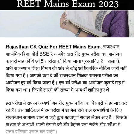
(b) भाषा का व्यवहारिक होना
Ans:- (a)
(c) भाषा बिम्ब का बनना
Q. बम नृत्य किस जिले का प्रसिद्ध है?
(d) भाषा का उपयोगी होना
(a) कोटा
Rajasthan GK Quiz For REET Mains Exam:
राजस्थान
Ans :- ©
(b) जयपुर
माध्यमिक शिक्षा बोर्ड BSER अजमेर द्वारा रीट मुख्य परीक्षा का आयोजन
फरवरी माह की 4 एवं 5 तारीख को किया जाना प्रस्तावित है। हालांकि
Q. कौनसी विधि सबसे प्राथमिक भाषा उपागम
(c) भरतपुर
अभी राजस्थान शिक्षा विभाग की ओर से कोई आधिकारिक नोटिस जारी नहीं
कहलाती है?
किया गया है। आपको बता दें की राजस्थान शिक्षक पात्रता परीक्षा का
(d) झालावाड़
आयोजन हर वर्ष किया जाता है। इस वर्ष परीक्षा का आयोजन जुलाई माह में
(a) अनुकरण विधि
Ans:- ©
किया गया था। जिसमें लाखों की संख्या में अभ्यर्थी शामिल हुए थे।
(b)व्यतिरेकी विधि
Q. जयनारायण व्यास को किस नृत्य को प्रकाश में लाने का श्रेय दिया जाता
इस परीक्षा में सफल अभ्यर्थी अब रीट मुख्य परीक्षा का बेसब्री से इंतजार कर
है?
रहे हैं। इस आर्टिकल में हम परीक्षा में शामिल होने वाले अभ्यर्थियों के लिए
(c) व्याकरण अनुवाद विधि
राजस्थान सामान्य ज्ञान से जुड़े कुछ महत्वपूर्ण सवाल लेकर आए हैं। जिसके
(a) डांग नृत्य
माध्यम से अभ्यर्थी अपनी तैयारी को और बेहतर बना सकेंगे और परीक्षा में
(d) ध्वन्यात्मक विधि
उत्तम परिणाम प्राप्त कर पाएंगे।