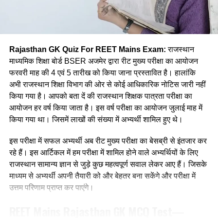
(c) भाषा बिम्ब का बनना
Q. बम नृत्य किस जिले का प्रसिद्ध है?
(d) भाषा का उपयोगी होना
(a) कोटा
Rajasthan GK Quiz For REET Mains Exam:
राजस्थान
Ans :- ©
(b) जयपुर
माध्यमिक शिक्षा बोर्ड BSER अजमेर द्वारा रीट मुख्य परीक्षा का आयोजन
फरवरी माह की 4 एवं 5 तारीख को किया जाना प्रस्तावित है। हालांकि
Q. कौनसी विधि सबसे प्राथमिक भाषा उपागम
(c) भरतपुर
अभी राजस्थान शिक्षा विभाग की ओर से कोई आधिकारिक नोटिस जारी नहीं
कहलाती है?
किया गया है। आपको बता दें की राजस्थान शिक्षक पात्रता परीक्षा का
(d) झालावाड़
आयोजन हर वर्ष किया जाता है। इस वर्ष परीक्षा का आयोजन जुलाई माह में
(a) अनुकरण विधि
Ans:- ©
किया गया था। जिसमें लाखों की संख्या में अभ्यर्थी शामिल हुए थे।
(b)व्यतिरेकी विधि
Q. जयनारायण व्यास को किस नृत्य को प्रकाश में लाने का श्रेय दिया जाता
इस परीक्षा में सफल अभ्यर्थी अब रीट मुख्य परीक्षा का बेसब्री से इंतजार कर
है?
रहे हैं। इस आर्टिकल में हम परीक्षा में शामिल होने वाले अभ्यर्थियों के लिए
(c) व्याकरण अनुवाद विधि
राजस्थान सामान्य ज्ञान से जुड़े कुछ महत्वपूर्ण सवाल लेकर आए हैं। जिसके
(a) डांग नृत्य
माध्यम से अभ्यर्थी अपनी तैयारी को और बेहतर बना सकेंगे और परीक्षा में
(d) ध्वन्यात्मक विधि
उत्तम परिणाम प्राप्त कर पाएंगे।
(b) ढोल नृत्य
Ans :- (a)
REET Mains
Rajasthan GK
MCQ Test—
(c) नाहर नृत्य