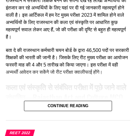
राजस्थान में सरकारी शिक्षक बनने का सपना देख रहे लाखों अभ्यर्थियों का
इंतजार कर रहे अभ्यर्थियों के लिए यहां पर दी गई जानकारी महत्वपूर्ण होने
(b) अभ्यास
वाली है। इस आर्टिकल में हम रेट मुख्य परीक्षा 2023 में शामिल होने वाले
अभ्यर्थियों के लिए राजस्थान की कला एवं संस्कृति पर आधारित कुछ
(c) अनुकरण
महत्वपूर्ण सवाल लेकर आए हैं, जो की परीक्षा की दृष्टि से बहुत ही महत्वपूर्ण
(d) उपर्युक्त सभी
है।
Ans :- (a)
बता दे की राजस्थान कर्मचारी चयन बोर्ड के द्वारा 46,500 पदों पर सरकारी
शिक्षकों की भारती की जानी है। जिसके लिए रीट मुख्य परीक्षा का आयोजन
Q. मातृ भाषा से अभिप्राय है?
फरवरी माह की 4 और 5 तारीख को किया जाएगा। इस परीक्षा में वही
अभ्यर्थी आवेदन कर सकेंगे जो रीट परीक्षा क्वालीफाई होंगे।
(a)क्षेत्र विशेष की भाषा
कला एवं संस्कृति से संबंधित परीक्षा में पूछे जाने वाले
(b) माँ के द्वारा बोले जाने वाले शब्द
संभावित
—
Rajasthan Art and Culture
MCQ
(c) परिजनों की भाषा
For REET Exam
CONTINUE READING
(d) वातावरण की भाषा
Q. बिंदोरी नृत्य किस जिले का प्रसिद्ध है?
Ans :- (b)
(a) भीलवाड़ा
REET 2022