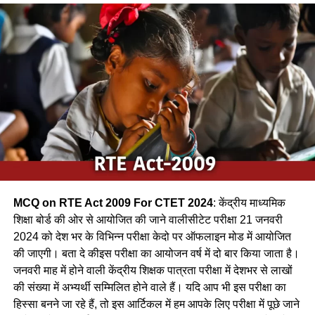
सकता है | / A bird builds its nest at the top of the tree. It
can be a bird.
(a) शकरखोरा / sugar cane
(b) कलचिडी / Kalchidi
(c) कौआ /Crow
(d) फाखता /
Ans-c
MCQ on RTE Act 2009 For CTET 2024
: केंद्रीय माध्यमिक
Q.2 निम्नलिखित में से कौन-सा पक्षी कैक्टस पोधे के कॉटों के बीच अपना
शिक्षा बोर्ड की ओर से आयोजित की जाने वालीसीटेट परीक्षा 21 जनवरी
घोंसला बनाता है ?
2024 को देश भर के विभिन्न परीक्षा केदो पर ऑफलाइन मोड में आयोजित
की जाएगी। बता दे कीइस परीक्षा का आयोजन वर्ष में दो बार किया जाता है।
(a) फाख्ता
जनवरी माह में होने वाली केंद्रीय शिक्षक पात्रता परीक्षा में देशभर से लाखों
की संख्या में अभ्यर्थी सम्मिलित होने वाले हैं। यदि आप भी इस परीक्षा का
(b) शकरखोरा
हिस्सा बनने जा रहे हैं, तो इस आर्टिकल में हम आपके लिए परीक्षा में पूछे जाने