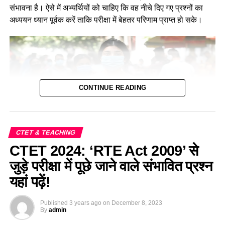
संभावना है। ऐसे में अभ्यर्थियों को चाहिए कि वह नीचे दिए गए प्रश्नों का
अध्ययन ध्यान पूर्वक करें ताकि परीक्षा में बेहतर परिणाम प्राप्त हो सके।
CONTINUE READING
CTET & TEACHING
CTET 2024: ‘RTE Act 2009’ से
पर्यावरण के अंतर्गत घर और आवाज से जुड़े महत्वपूर्ण
जुड़े परीक्षा में पूछे जाने वाले संभावित प्रश्न
प्रश्न—Home and Shelter Based Important
यहां पढ़ें!
MCQ For CTET Exam 2024
Published
3 years ago
on
December 8, 2023
By
admin
Q.1 कोई पक्षी पेड़ की ऊँची डाल पर अपना घोंसला बनाता है। यह पक्षी हो