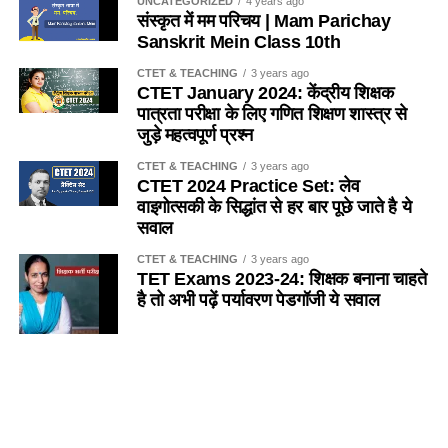
में एक साथ नहीं रहता है ? / Which of the following insects
UNCATEGORIZED
4 years ago
(c) धारा-28
संस्कृत में मम परिचय | Mam Parichay
does not live together in a colony (colony) like bees?
Sanskrit Mein Class 10th
(d) इनमें से कोई नहीं
(a) तेतैया दर्श
CTET & TEACHING
3 years ago
CTET January 2024: केंद्रीय शिक्षक
Ans- d
पात्रता परीक्षा के लिए गणित शिक्षण शास्त्र से
(b) चिंटी
जुड़े महत्वपूर्ण प्रश्न
2. यदि किसी विद्यालय में 151 विद्यार्थी है, तो प्रधानाध्यापक सहित
(c) दीमक
CTET & TEACHING
3 years ago
अध्यापकों की संख्या कितनी होगी ?
/
If there are 151 students in
CTET 2024 Practice Set: लेव
a school, then what will be the number of teachers
(d) मकड़ी
वाइगोत्सकी के सिद्धांत से हर बार पूछे जाते है ये
including the headmaster?
सवाल
Ans-d
(a) 4
CTET & TEACHING
3 years ago
TET Exams 2023-24: शिक्षक बनाना चाहते
Q.5 कुत्ता मछली का आवास है
है तो अभी पढ़ें पर्यावरण पेडगॉजी ये सवाल
(b) 5
(a) नदी
(c) 6
SANSKRIT
5 years ago
Importance of Trees Essay in
(b) तालाव
(d) 7
Sanskrit
(c) झील
SANSKRIT
5 years ago
Ans- c
Colours Name in Sanskrit