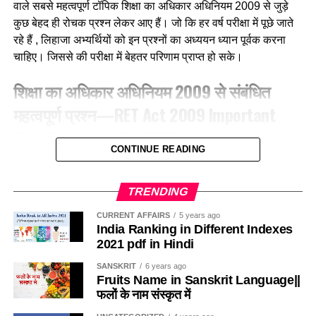
(c) बया
वाले सबसे महत्वपूर्ण टॉपिक शिक्षा का अधिकार अधिनियम 2009 से जुड़े
कुछ बेहद ही रोचक प्रश्न लेकर आए हैं। जो कि हर वर्ष परीक्षा में पूछे जाते
(d) कलचिडी
रहे हैं , लिहाजा अभ्यर्थियों को इन प्रश्नों का अध्ययन ध्यान पूर्वक करना
चाहिए। जिससे की परीक्षा में बेहतर परिणाम प्राप्त हो सके।
Ans-b
शिक्षा का अधिकार अधिनियम 2009 से संबंधित
Q.3 ग्रामीण क्षेत्रों में, गाय के गोबर में मिट्टी के घरों की दीवारों और फर्श
महत्वपूर्ण प्रश्न—RET Act 2009 Important
को लीपा जाना हैं उन्हें
MCQ Questions For CTET Exam
(a) फर्श को प्रकृतिक रंग देने के लिए
CONTINUE READING
1. RTE 2009 की किस धारा के अनुसार सरकारी विद्यालयों में कुल
(b) कीड़ो को दूर रखने के लिए
स्वीकृत पदों में से 20% से अधिक खाली नहीं होंगे?According to
TRENDING
which section of RTE-2009, not more than 20% of the
(c) चिकना और माफ बनाने के लिए
sanctioned posts in government schools will be
CURRENT AFFAIRS
5 years ago
India Ranking in Different Indexes
vacant?
(d) खुरदरा बनाकर घर्षण बढाने के लिए
2021 pdf in Hindi
(a) धारा-26
SANSKRIT
6 years ago
Ans-b
Fruits Name in Sanskrit Language||
फलों के नाम संस्कृत में
(b) धारा-27
Q.4 निम्नलिखित में से कौन-सा कीट मधुमक्खीयाँ की भाँती कॉलोनी (बस्ती)