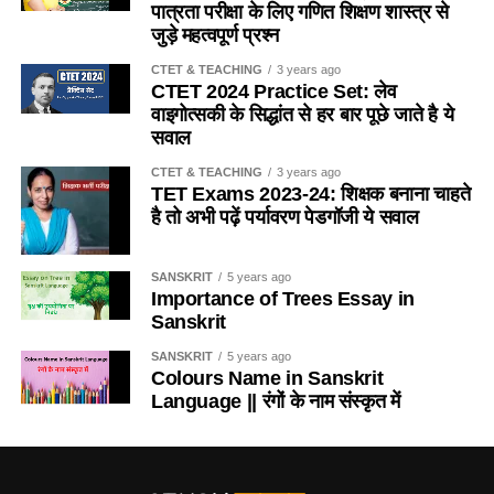
पात्रता परीक्षा के लिए गणित शिक्षण शास्त्र से
(b) चिंटी
जुड़े महत्वपूर्ण प्रश्न
2. यदि किसी विद्यालय में 151 विद्यार्थी है, तो प्रधानाध्यापक सहित
(c) दीमक
CTET & TEACHING
3 years ago
अध्यापकों की संख्या कितनी होगी ?
/
If there are 151 students in
CTET 2024 Practice Set: लेव
a school, then what will be the number of teachers
(d) मकड़ी
वाइगोत्सकी के सिद्धांत से हर बार पूछे जाते है ये
including the headmaster?
सवाल
Ans-d
(a) 4
CTET & TEACHING
3 years ago
TET Exams 2023-24: शिक्षक बनाना चाहते
Q.5 कुत्ता मछली का आवास है
है तो अभी पढ़ें पर्यावरण पेडगॉजी ये सवाल
(b) 5
(a) नदी
(c) 6
SANSKRIT
5 years ago
Importance of Trees Essay in
(b) तालाव
(d) 7
Sanskrit
(c) झील
SANSKRIT
5 years ago
Ans- c
Colours Name in Sanskrit
(d) समुद्र
Language || रंगों के नाम संस्कृत में
3. RTE 2009 की किस धारा में प्राथमिक शिक्षा के सार्वभौमिकीकरण
करने पर बल दिया गया है?/ In which section of RTE-2009
Ans-d
emphasis has been laid on universalization of primary