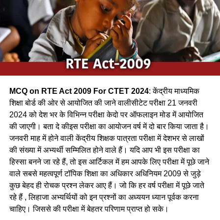
(b) कलचिडी / Kalchidi
(c) कौआ /Crow
(d) फाखता /
Ans-c
MCQ on RTE Act 2009 For CTET 2024
: केंद्रीय माध्यमिक
Q.2 निम्नलिखित में से कौन-सा पक्षी कैक्टस पोधे के कॉटों के बीच अपना
शिक्षा बोर्ड की ओर से आयोजित की जाने वालीसीटेट परीक्षा 21 जनवरी
घोंसला बनाता है ?
2024 को देश भर के विभिन्न परीक्षा केदो पर ऑफलाइन मोड में आयोजित
की जाएगी। बता दे कीइस परीक्षा का आयोजन वर्ष में दो बार किया जाता है।
(a) फाख्ता
जनवरी माह में होने वाली केंद्रीय शिक्षक पात्रता परीक्षा में देशभर से लाखों
की संख्या में अभ्यर्थी सम्मिलित होने वाले हैं। यदि आप भी इस परीक्षा का
(b) शकरखोरा
हिस्सा बनने जा रहे हैं, तो इस आर्टिकल में हम आपके लिए परीक्षा में पूछे जाने
(c) बया
वाले सबसे महत्वपूर्ण टॉपिक शिक्षा का अधिकार अधिनियम 2009 से जुड़े
कुछ बेहद ही रोचक प्रश्न लेकर आए हैं। जो कि हर वर्ष परीक्षा में पूछे जाते
(d) कलचिडी
रहे हैं , लिहाजा अभ्यर्थियों को इन प्रश्नों का अध्ययन ध्यान पूर्वक करना
चाहिए। जिससे की परीक्षा में बेहतर परिणाम प्राप्त हो सके।
Ans-b