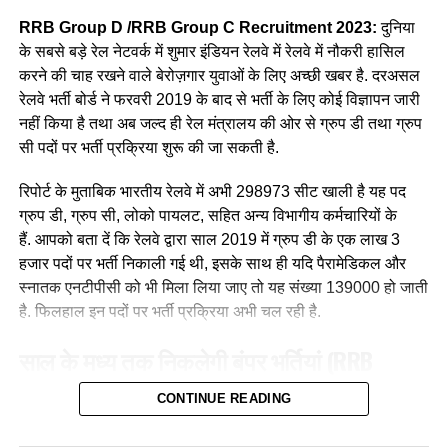
RRB Group D /RRB Group C Recruitment 2023:
दुनिया
के सबसे बड़े रेल नेटवर्क में शुमार इंडियन रेलवे में रेलवे में नौकरी हासिल
करने की चाह रखने वाले बेरोज़गार युवाओं के लिए अच्छी खबर है. दरअसल
रेलवे भर्ती बोर्ड ने फरवरी 2019 के बाद से भर्ती के लिए कोई विज्ञापन जारी
आपने अमूमन पुरुषों को ही रेल चलाते हुए देखा होगा लेकिन माथे पर लाल
नहीं किया है तथा अब जल्द ही रेल मंत्रालय की ओर से ग्रुप डी तथा ग्रुप
बिंदी, भरी हुई मांग और हाथ में लाल चूड़ी पहने हुए महिला लोकों पायलेट
सी पदों पर भर्ती प्रक्रिया शुरू की जा सकती है.
नीलम राथल रेल में सवार हजारों यात्रियों को सुरक्षित गंतव्य पहुंचाने की
जिम्मेदारी उठाती है, मालगाड़ी और पैसेंजर रेल चलाने वाली उत्तर-पश्चिमी
रिपोर्ट के मुताबिक भारतीय रेलवे में अभी 298973 सीट खाली है यह पद
रेलवे की सीनियर असिस्टेंट लोको पायलट नीलम बताती है कि जब वे
ग्रुप डी, ग्रुप सी, लोको पायलट, सहित अन्य विभागीय कर्मचारियों के
पेसीजर ट्रेन चलाती है तो कई लोग उन्हें देख कर हेरान रह जाते है कुछ
हैं. आपको बता दें कि रेलवे द्वारा साल 2019 में ग्रुप डी के एक लाख 3
लड़कीया उन्हे देखकर काफी खुश भी होती है कि एक महिला ट्रेन चल रही
हजार पदों पर भर्ती निकाली गई थी, इसके साथ ही यदि पैरामेडिकल और
है।
स्नातक एनटीपीसी को भी मिला लिया जाए तो यह संख्या 139000 हो जाती
है. फिलहाल इन पदों पर भर्ती प्रक्रिया अभी चल रही है.
साल के मध्य तक निकलेगी बंपर भर्तियां
(RRB
Recruitment 2023)
CONTINUE READING
लाइव हिंदुस्तान मीडिया
रिपोर्ट के मुताबिक, भारतीय रेल मंत्रालय द्वारा देश