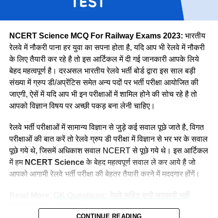
पूर्वोत्तर
14118
पूर्वोत्तर सीमा
15705
NCERT Science MCQ For Railway Exams 2023:
भारतीय
उत्तर
38967
रेलवे में नौकरी पाना हर युवा का सपना होता है, यदि आप भी रेलवे में नौकरी
के लिए तैयारी कर रहे है तो इस आर्टिकल में दी गई जानकारी आपके लिये
उत्तर पश्चिमी
15207
वे कहती है कि उनके इस काम को लेकर कई लोग ताने सुनाते है लेकिन वे
बेहद महत्वपूर्ण है। दरअसल भारतीय रेलवे भर्ती बोर्ड द्वारा इस साल बड़ी
दक्षिण मध्य
16947
लोगों की बातों पर ध्यान नहीं देती है और अपना काम पूरे मन से करती है।
संख्या में ग्रुप डी/अप्रेंटिस समेत अन्य पदों पर भर्ती परीक्षा आयोजित की
नीलम मानती है कि महिलाओ को हर क्षेत्र में आना चाहिए। क्योंकि महिला
दक्षिण पूर्व मध्य
8025
जाएगी, ऐसें में यदि आप भी इन परीक्षाओं में शामिल होने की सोच रहे है तो
पुरुष से बेहतर काम कर सकती है।
आपको विज्ञान विषय पर अच्छी पकड़ बना लेनी चाहिए।
दक्षिण पूर्व
17661
दक्षिण
22357
रेलवे भर्ती परीक्षाओं में सामान्य विज्ञान से जुड़े कई सवाल पूछे जाते है, विगत
परीक्षाओं की बात करें तो रेलवे ग्रुप डी परीक्षा में विज्ञान से भर भर के सवाल
दक्षिण पश्चिम
6581
पूछे गये थे, जिसमें अधिकाश सवाल NCERT से पूछे गये थे। इस आर्टिकल
पश्चिम मध्य
11636
में हम
NCERT Science
के बेहद महत्वपूर्ण सवाल ले कर आये है जो
पश्चिम
30667
आपको आगामी रेलवे भर्ती परीक्षा की बेहतर तैयारी करने में मददगार होंगें।
कुल
298973
Read More:
GK Questions: रेलवे सहित सभी सरकारी भर्ती
परीक्षाओं में पूछे जाते है ये सवाल
CONTINUE READING