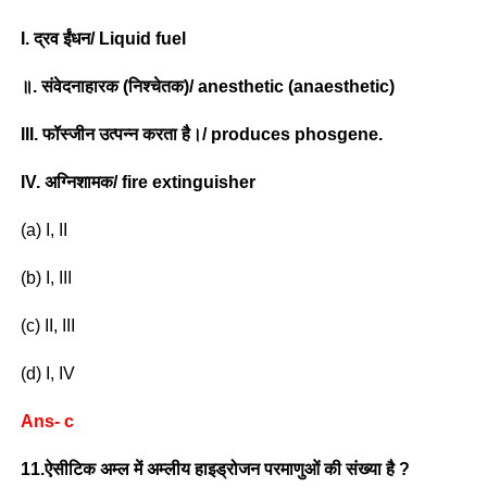
I. द्रव ईंधन/ Liquid fuel
॥. संवेदनाहारक (निश्चेतक)/ anesthetic (anaesthetic)
III. फॉस्जीन उत्पन्न करता है।/ produces phosgene.
IV. अग्निशामक/ fire extinguisher
(a) I, II
(b) I, III
(c) II, III
(d) I, IV
Ans- c
11.ऐसीटिक अम्ल में अम्लीय हाइड्रोजन परमाणुओं की संख्या है ?