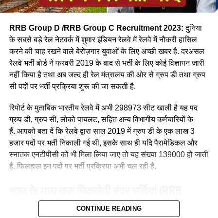
RRB Group D /RRB Group C Recruitment 2023:
दुनिया
के सबसे बड़े रेल नेटवर्क में शुमार इंडियन रेलवे में रेलवे में नौकरी हासिल
करने की चाह रखने वाले बेरोज़गार युवाओं के लिए अच्छी खबर है. दरअसल
रेलवे भर्ती बोर्ड ने फरवरी 2019 के बाद से भर्ती के लिए कोई विज्ञापन जारी
आपने अमूमन पुरुषों को ही रेल चलाते हुए देखा होगा लेकिन माथे पर लाल
नहीं किया है तथा अब जल्द ही रेल मंत्रालय की ओर से ग्रुप डी तथा ग्रुप
बिंदी, भरी हुई मांग और हाथ में लाल चूड़ी पहने हुए महिला लोकों पायलेट
सी पदों पर भर्ती प्रक्रिया शुरू की जा सकती है.
नीलम राथल रेल में सवार हजारों यात्रियों को सुरक्षित गंतव्य पहुंचाने की
जिम्मेदारी उठाती है, मालगाड़ी और पैसेंजर रेल चलाने वाली उत्तर-पश्चिमी
रिपोर्ट के मुताबिक भारतीय रेलवे में अभी 298973 सीट खाली है यह पद
रेलवे की सीनियर असिस्टेंट लोको पायलट नीलम बताती है कि जब वे
ग्रुप डी, ग्रुप सी, लोको पायलट, सहित अन्य विभागीय कर्मचारियों के
पेसीजर ट्रेन चलाती है तो कई लोग उन्हें देख कर हेरान रह जाते है कुछ
हैं. आपको बता दें कि रेलवे द्वारा साल 2019 में ग्रुप डी के एक लाख 3
लड़कीया उन्हे देखकर काफी खुश भी होती है कि एक महिला ट्रेन चल रही
हजार पदों पर भर्ती निकाली गई थी, इसके साथ ही यदि पैरामेडिकल और
है।
स्नातक एनटीपीसी को भी मिला लिया जाए तो यह संख्या 139000 हो जाती
है. फिलहाल इन पदों पर भर्ती प्रक्रिया अभी चल रही है.
साल के मध्य तक निकलेगी बंपर भर्तियां
(RRB
Recruitment 2023)
CONTINUE READING