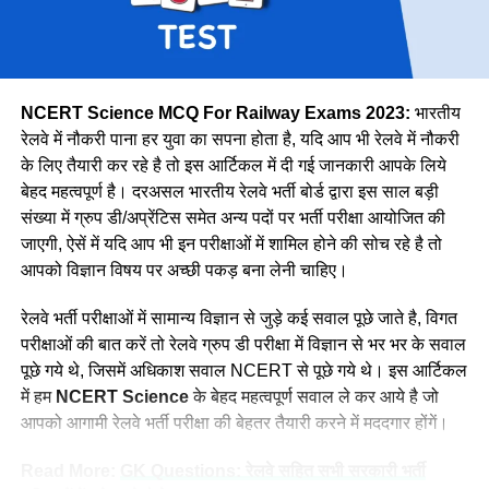
उत्तर मध्य
18383
पूर्वोत्तर
14118
पूर्वोत्तर सीमा
15705
NCERT Science MCQ For Railway Exams 2023:
भारतीय
उत्तर
38967
रेलवे में नौकरी पाना हर युवा का सपना होता है, यदि आप भी रेलवे में नौकरी
के लिए तैयारी कर रहे है तो इस आर्टिकल में दी गई जानकारी आपके लिये
उत्तर पश्चिमी
15207
वे कहती है कि उनके इस काम को लेकर कई लोग ताने सुनाते है लेकिन वे
बेहद महत्वपूर्ण है। दरअसल भारतीय रेलवे भर्ती बोर्ड द्वारा इस साल बड़ी
दक्षिण मध्य
16947
लोगों की बातों पर ध्यान नहीं देती है और अपना काम पूरे मन से करती है।
संख्या में ग्रुप डी/अप्रेंटिस समेत अन्य पदों पर भर्ती परीक्षा आयोजित की
नीलम मानती है कि महिलाओ को हर क्षेत्र में आना चाहिए। क्योंकि महिला
दक्षिण पूर्व मध्य
8025
जाएगी, ऐसें में यदि आप भी इन परीक्षाओं में शामिल होने की सोच रहे है तो
पुरुष से बेहतर काम कर सकती है।
आपको विज्ञान विषय पर अच्छी पकड़ बना लेनी चाहिए।
दक्षिण पूर्व
17661
दक्षिण
22357
रेलवे भर्ती परीक्षाओं में सामान्य विज्ञान से जुड़े कई सवाल पूछे जाते है, विगत
परीक्षाओं की बात करें तो रेलवे ग्रुप डी परीक्षा में विज्ञान से भर भर के सवाल
दक्षिण पश्चिम
6581
पूछे गये थे, जिसमें अधिकाश सवाल NCERT से पूछे गये थे। इस आर्टिकल
पश्चिम मध्य
11636
में हम
NCERT Science
के बेहद महत्वपूर्ण सवाल ले कर आये है जो
पश्चिम
30667
आपको आगामी रेलवे भर्ती परीक्षा की बेहतर तैयारी करने में मददगार होंगें।
कुल
298973
Read More:
GK Questions: रेलवे सहित सभी सरकारी भर्ती