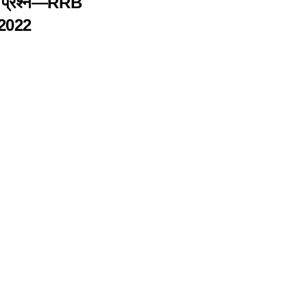
ण प्रश्न—
RRB
2022