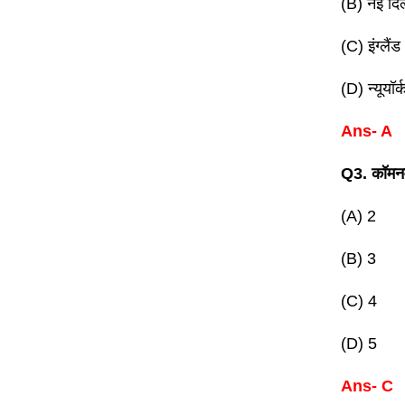
(B) नई दिल
(C) इंग्लैंड
(D) न्यूयॉर्
Ans- A
Q3. कॉमनवे
(A) 2
(B) 3
(C) 4
(D) 5
Ans- C