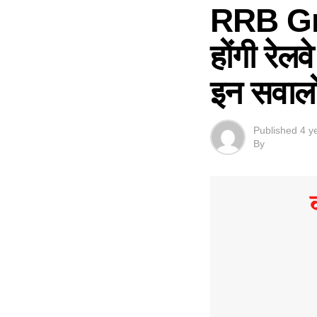
RRB Gro
होंगी रेलव
इन सवालों
Published
4 y
By