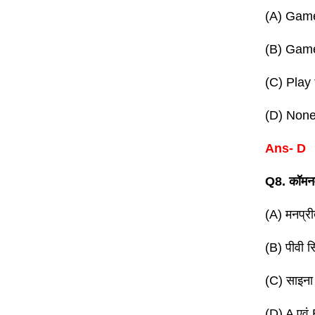
(A) Game
(B) Game
(C) Play
(D) None
Ans- D
Q8. कॉमनव
(A) मनप्री
(B) पीवी सि
(C) साइना
(D) A एवं 