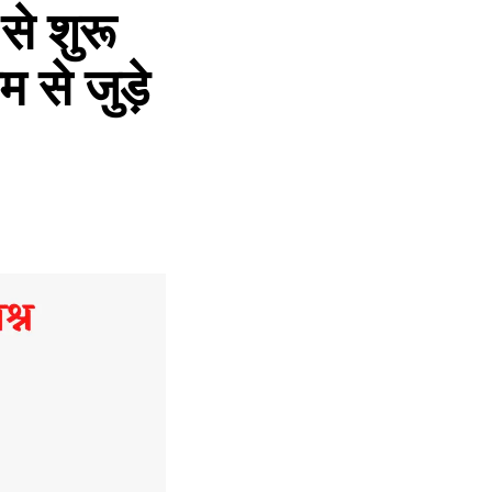
े शुरू
म से जुड़े