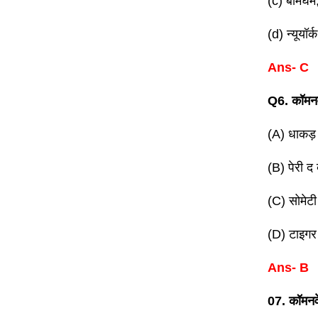
(c) बर्मिंघम,
(d) न्यूयॉर
Ans- C
Q6. कॉमनव
(A) धाकड़
(B) पेरी द 
(C) सोमेटी
(D) टाइगर
Ans- B
07. कॉमनवे