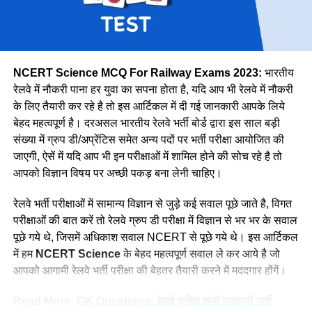
उत्तर मध्य
18383
पूर्वोत्तर
14118
पूर्वोत्तर सीमा
15705
NCERT Science MCQ For Railway Exams 2023:
भारतीय
उत्तर
38967
रेलवे में नौकरी पाना हर युवा का सपना होता है, यदि आप भी रेलवे में नौकरी
के लिए तैयारी कर रहे है तो इस आर्टिकल में दी गई जानकारी आपके लिये
उत्तर पश्चिमी
15207
वे कहती है कि उनके इस काम को लेकर कई लोग ताने सुनाते है लेकिन वे
बेहद महत्वपूर्ण है। दरअसल भारतीय रेलवे भर्ती बोर्ड द्वारा इस साल बड़ी
दक्षिण मध्य
16947
लोगों की बातों पर ध्यान नहीं देती है और अपना काम पूरे मन से करती है।
संख्या में ग्रुप डी/अप्रेंटिस समेत अन्य पदों पर भर्ती परीक्षा आयोजित की
नीलम मानती है कि महिलाओ को हर क्षेत्र में आना चाहिए। क्योंकि महिला
दक्षिण पूर्व मध्य
8025
जाएगी, ऐसें में यदि आप भी इन परीक्षाओं में शामिल होने की सोच रहे है तो
पुरुष से बेहतर काम कर सकती है।
आपको विज्ञान विषय पर अच्छी पकड़ बना लेनी चाहिए।
दक्षिण पूर्व
17661
दक्षिण
22357
रेलवे भर्ती परीक्षाओं में सामान्य विज्ञान से जुड़े कई सवाल पूछे जाते है, विगत
परीक्षाओं की बात करें तो रेलवे ग्रुप डी परीक्षा में विज्ञान से भर भर के सवाल
दक्षिण पश्चिम
6581
पूछे गये थे, जिसमें अधिकाश सवाल NCERT से पूछे गये थे। इस आर्टिकल
पश्चिम मध्य
11636
में हम
NCERT Science
के बेहद महत्वपूर्ण सवाल ले कर आये है जो
पश्चिम
30667
आपको आगामी रेलवे भर्ती परीक्षा की बेहतर तैयारी करने में मददगार होंगें।
कुल
298973
Read More:
GK Questions: रेलवे सहित सभी सरकारी भर्ती