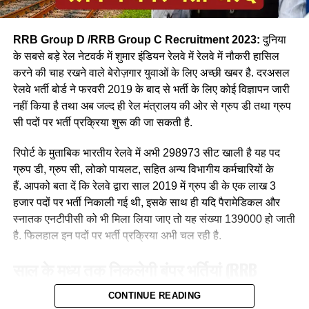
RRB Group D /RRB Group C Recruitment 2023:
दुनिया
के सबसे बड़े रेल नेटवर्क में शुमार इंडियन रेलवे में रेलवे में नौकरी हासिल
करने की चाह रखने वाले बेरोज़गार युवाओं के लिए अच्छी खबर है. दरअसल
रेलवे भर्ती बोर्ड ने फरवरी 2019 के बाद से भर्ती के लिए कोई विज्ञापन जारी
आपने अमूमन पुरुषों को ही रेल चलाते हुए देखा होगा लेकिन माथे पर लाल
नहीं किया है तथा अब जल्द ही रेल मंत्रालय की ओर से ग्रुप डी तथा ग्रुप
बिंदी, भरी हुई मांग और हाथ में लाल चूड़ी पहने हुए महिला लोकों पायलेट
सी पदों पर भर्ती प्रक्रिया शुरू की जा सकती है.
नीलम राथल रेल में सवार हजारों यात्रियों को सुरक्षित गंतव्य पहुंचाने की
जिम्मेदारी उठाती है, मालगाड़ी और पैसेंजर रेल चलाने वाली उत्तर-पश्चिमी
रिपोर्ट के मुताबिक भारतीय रेलवे में अभी 298973 सीट खाली है यह पद
रेलवे की सीनियर असिस्टेंट लोको पायलट नीलम बताती है कि जब वे
ग्रुप डी, ग्रुप सी, लोको पायलट, सहित अन्य विभागीय कर्मचारियों के
पेसीजर ट्रेन चलाती है तो कई लोग उन्हें देख कर हेरान रह जाते है कुछ
हैं. आपको बता दें कि रेलवे द्वारा साल 2019 में ग्रुप डी के एक लाख 3
लड़कीया उन्हे देखकर काफी खुश भी होती है कि एक महिला ट्रेन चल रही
हजार पदों पर भर्ती निकाली गई थी, इसके साथ ही यदि पैरामेडिकल और
है।
स्नातक एनटीपीसी को भी मिला लिया जाए तो यह संख्या 139000 हो जाती
है. फिलहाल इन पदों पर भर्ती प्रक्रिया अभी चल रही है.
साल के मध्य तक निकलेगी बंपर भर्तियां
(RRB
Recruitment 2023)
CONTINUE READING