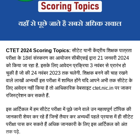
अधिसूचना जारी की गई
3 नवंबर
पंजीकरण की तारीखें
3 से 23 नवंबर
शुल्क जमा करने की अंतिम तिथि
23 नवंबर
बैंक द्वारा शुल्क भुगतान का अंतिम सत्यापन
28 नवंबर
ऑनलाइन सुधार
28 नवंबर से 2 दिसंबर
CTET 2024 Scoring Topics:
सीटेट यानी केंद्रीय शिक्षक पात्रता
सीटीईटी परीक्षा तिथि 2024
21 जनवरी
परीक्षा के 18वां संस्करण का आयोजन सीबीएसई द्वारा 21 जनवरी 2024
को किया जा रहा है. इसके लिए आवेदन प्रक्रिया 3 नवंबर से प्रारंभ हो
पहले आओ पहले पाओ की तर्ज पर आवंटित
चुकी है जो की 24 नवंबर 2023 तक चलेगी. शिक्षक बनने की चाह रखने
वाले लाखों अभ्यर्थी इस परीक्षा में शामिल होंगे यदि आपने अभी तक सीटेट के
होंगे परीक्षा केंद्र
:
लिए आवेदन नहीं किया है तो आधिकारिक वेबसाइट ctet.nic.in पर जाकर
रजिस्ट्रेशन कर सकते हैं.
सीबीएसई द्वारा सीटेट परीक्षा के लिए आवेदन के दौरान अभ्यर्थियों को अपने
नजदीकी परीक्षा केंद्र के चयन हेतु विकल्प दिया गया था, परंतु परीक्षा केंद्रों
इस आर्टिकल में हम सीटेट परीक्षा में पूछे जाने वाले उन महत्वपूर्ण टॉपिक की
की संख्या के अनुरूप अभ्यर्थियों को पहले आओ पहले पाओ की तर्ज पर
जानकारी शेयर कर रहे हैं जिन्हें तैयार कर अभ्यर्थी पहले प्रयास में ही सीटेट
परीक्षा केंद्र आवंटित किए जाएंगे यानी परीक्षा केंद्र में सीट फुल होने पर
परीक्षा पास कर सकते हैं अधिक जानकारी के लिए इस आर्टिकल को अंत
अभ्यर्थी को अन्य शहर में भी परीक्षा केंद्र आवंटित किया जा सकता है.
तक पढ़े.