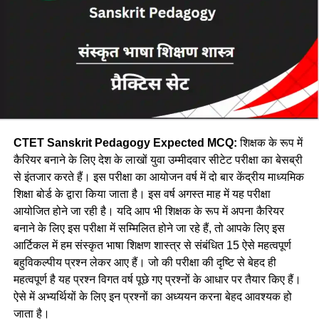
Arunachal
106
Itanagar
Pradesh
Diagonostic & Remedial Teaching
असम
107
डिब्रूगढ़
Bloom’s Taxonomy
108
गुवाहाटी
Language & Thought
109
सिलचर
Language Skills
बिहारी
110
Begusarai
Integrated Subjects Teaching
111
भागलपुर
CTET Sanskrit Pedagogy Expected MCQ:
शिक्षक के रूप में
TLM-Teaching Learning Material
कैरियर बनाने के लिए देश के लाखों युवा उम्मीदवार सीटेट परीक्षा का बेसब्री
112
Bhojpur (Ara)
से इंतजार करते हैं। इस परीक्षा का आयोजन वर्ष में दो बार केंद्रीय माध्यमिक
Gender
113
Darbhanga
शिक्षा बोर्ड के द्वारा किया जाता है। इस वर्ष अगस्त माह में यह परीक्षा
CCE
आयोजित होने जा रही है। यदि आप भी शिक्षक के रूप में अपना कैरियर
114
शैली
बनाने के लिए इस परीक्षा में सम्मिलित होने जा रहे हैं, तो आपके लिए इस
Piaget – Vygotsky – Kohlberg
115
Gopalganj
आर्टिकल में हम संस्कृत भाषा शिक्षण शास्त्र से संबंधित 15 ऐसे महत्वपूर्ण
Motivation
116
Madhubani
बहुविकल्पीय प्रश्न लेकर आए हैं। जो की परीक्षा की दृष्टि से बेहद ही
Concept of Development
महत्वपूर्ण है यह प्रश्न विगत वर्ष पूछे गए प्रश्नों के आधार पर तैयार किए हैं।
117
Muzaffarpur
ऐसे में अभ्यर्थियों के लिए इन प्रश्नों का अध्ययन करना बेहद आवश्यक हो
Inclusive Eduction
118
नालन्दा
जाता है।