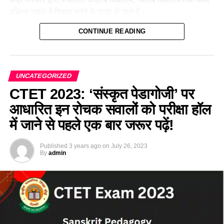
पब्लिक स्कूल में शिक्षक बनने के पात्र हो जाते हैं।
CONTINUE READING
ये भी पढ़ें:
CTET 2024: परीक्षा हाल में जाने से पहले ज़रूर पढ़ लें, हिन्दी
पेडगोजी के ये महत्वपूर्ण सवाल
UNCATEGORIZED
CTET 2023: ‘संस्कृत पेडागोजी’ पर
आधारित इन रोचक सवालों को परीक्षा हॉल
में जाने से पहले एक बार जरूर पढ़ें!
Published
3 years ago
on
July 26, 2023
By
admin
CTET 2024 Exam Schedule
आयोजन
महत्वपूर्ण तिथियाँ