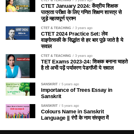
दमन और amp; दीव
131
दमन
(b) लेखनस्य क्रियान्वयन – (Process) प्रक्रिया
CTET January 2024: केंद्रीय शिक्षक
बॉस के पुल का प्रयोग यातायात के लिए किस राज्य में होता है ?
दिल्ली
132
मध्य दिल्ली
पात्रता परीक्षा के लिए गणित शिक्षण शास्त्र से
(c) लेखनस्य चिन्तन-प्रक्रिया
जुड़े महत्वपूर्ण प्रश्न
133
दिल्ली पूर्व
(a) Kerala / केरल
CTET & TEACHING
3 years ago
(d) लेखनस्य छात्र केन्द्रित प्रक्रिया
134
दिल्ली उत्तर
CTET 2024 Practice Set: लेव
(b) Gujarat / गुजरात
वाइगोत्सकी के सिद्धांत से हर बार पूछे जाते है ये
135
दिल्ली दक्षिण
Ans- c
सवाल
(c) Assam / असम
136
दिल्ली पश्चिम
6. केषाञ्चिद् भाषाशास्त्रिणां मतानुसारं कतमं सत्यमस्ति
CTET & TEACHING
3 years ago
गोवा
137
Panaji
TET Exams 2023-24: शिक्षक बनाना चाहते
(d) Rajasthan / राजस्थान
है तो अभी पढ़ें पर्यावरण पेडगॉजी ये सवाल
(a) भाषाधिग्रहणं स्वाभाविकी अविचारिता च प्रक्रिया भवति
Gujarat
138
अहमदाबाद
Ans- c
139
राजकोट
(b) भाषाधिगमः सप्रयासः विचारितश्च भवति
SANSKRIT
5 years ago
3. How many days did Sunita Williamson stay in
140
पत्र
Importance of Trees Essay in
(c) भाषाधिगमः स्वाभाविकी अविचारिता च प्रक्रिया भवति
space?
Sanskrit
141
वे जा चुके हैं
SANSKRIT
5 years ago
(d) भाषाधिग्रहणं स्वाभाविकम् अविचारितं च भवति ।
सुनिता विलियमन कितने दिन अंतरिक्ष में रही-
हरयाणा
142
अंबाला
Colours Name in Sanskrit
Language || रंगों के नाम संस्कृत में
143
फरीदाबाद
Ans- a
(a) 20 Days / 20 दिन
144
Gurugram