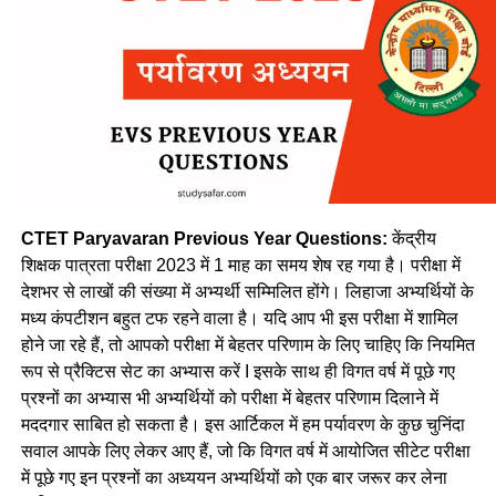
(b) भारतीया भाषा
Arunachal
106
Itanagar
Pradesh
(c) सह-राजभाषा
असम
107
डिब्रूगढ़
(d) विदेशी भाषा
108
गुवाहाटी
109
सिलचर
Ans- a
बिहारी
110
Begusarai
3. शिक्षणे भाषायाः केन्द्रीयतायाः अभिप्रायो ऽस्ति –
111
भागलपुर
CTET Paryavaran Previous Year Questions:
केंद्रीय
(a) अन्येषां विषयाणां शिक्षणे भाषा महत्वपूर्ण योगदानं ददाति ।
शिक्षक पात्रता परीक्षा 2023 में 1 माह का समय शेष रह गया है। परीक्षा में
112
Bhojpur (Ara)
देशभर से लाखों की संख्या में अभ्यर्थी सम्मिलित होंगे। लिहाजा अभ्यर्थियों के
113
Darbhanga
(b) भाषाधिगमे अन्तर्वस्तु-विषयाः (Content subject) महत्वपूर्णाः सन्ति ।
मध्य कंपटीशन बहुत टफ रहने वाला है। यदि आप भी इस परीक्षा में शामिल
होने जा रहे हैं, तो आपको परीक्षा में बेहतर परिणाम के लिए चाहिए कि नियमित
114
शैली
रूप से प्रैक्टिस सेट का अभ्यास करें I इसके साथ ही विगत वर्ष में पूछे गए
115
Gopalganj
(c) भाषाधिगमे विषय-वस्तु-अधिगमः च पृथक्-पृथक् भवतः ।
प्रश्नों का अभ्यास भी अभ्यर्थियों को परीक्षा में बेहतर परिणाम दिलाने में
116
Madhubani
मददगार साबित हो सकता है। इस आर्टिकल में हम पर्यावरण के कुछ चुनिंदा
(d) अन्तर्वस्तु-विषयस्य अध्यापकाय भाषां प्रति अवधानं न आवश्यकम् ।
सवाल आपके लिए लेकर आए हैं, जो कि विगत वर्ष में आयोजित सीटेट परीक्षा
117
Muzaffarpur
में पूछे गए इन प्रश्नों का अध्ययन अभ्यर्थियों को एक बार जरूर कर लेना
Ans- a
118
नालन्दा