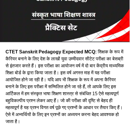
अधिसूचना जारी की गई
3 नवंबर
पंजीकरण की तारीखें
3 से 23 नवंबर
शुल्क जमा करने की अंतिम तिथि
23 नवंबर
बैंक द्वारा शुल्क भुगतान का अंतिम सत्यापन
28 नवंबर
ऑनलाइन सुधार
28 नवंबर से 2 दिसंबर
CTET Sanskrit Pedagogy Expected MCQ:
शिक्षक के रूप में
सीटीईटी परीक्षा तिथि 2024
21 जनवरी
कैरियर बनाने के लिए देश के लाखों युवा उम्मीदवार सीटेट परीक्षा का बेसब्री
से इंतजार करते हैं। इस परीक्षा का आयोजन वर्ष में दो बार केंद्रीय माध्यमिक
पहले आओ पहले पाओ की तर्ज पर आवंटित
शिक्षा बोर्ड के द्वारा किया जाता है। इस वर्ष अगस्त माह में यह परीक्षा
आयोजित होने जा रही है। यदि आप भी शिक्षक के रूप में अपना कैरियर
होंगे परीक्षा केंद्र
:
बनाने के लिए इस परीक्षा में सम्मिलित होने जा रहे हैं, तो आपके लिए इस
आर्टिकल में हम संस्कृत भाषा शिक्षण शास्त्र से संबंधित 15 ऐसे महत्वपूर्ण
सीबीएसई द्वारा सीटेट परीक्षा के लिए आवेदन के दौरान अभ्यर्थियों को अपने
बहुविकल्पीय प्रश्न लेकर आए हैं। जो की परीक्षा की दृष्टि से बेहद ही
नजदीकी परीक्षा केंद्र के चयन हेतु विकल्प दिया गया था, परंतु परीक्षा केंद्रों
महत्वपूर्ण है यह प्रश्न विगत वर्ष पूछे गए प्रश्नों के आधार पर तैयार किए हैं।
की संख्या के अनुरूप अभ्यर्थियों को पहले आओ पहले पाओ की तर्ज पर
ऐसे में अभ्यर्थियों के लिए इन प्रश्नों का अध्ययन करना बेहद आवश्यक हो
परीक्षा केंद्र आवंटित किए जाएंगे यानी परीक्षा केंद्र में सीट फुल होने पर
जाता है।
अभ्यर्थी को अन्य शहर में भी परीक्षा केंद्र आवंटित किया जा सकता है.