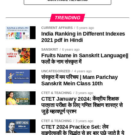
Ans-
उत्तर प्रदेश
A. इल्तुतमिश
Q.11 किस राज्य के द्वारा ऑनलाइन जुआ निषेध और ऑनलाइन खेलों के
TRENDING
नियमन विधेयक को मंजूर दी गयी है ?
B. बलबन
CURRENT AFFAIRS
5 years ago
India Ranking in Different Indexes
Ans-
तमिलनाडु के द्वारा
C. अलाउद्दीन खिलजी द्वारा
2021 pdf in Hindi
SANSKRIT
6 years ago
Q.12 किन देशों के बीच स्लाइनेक्स-23 नाम से 10वां द्विपक्षीय समुद्री
D. इनमे से कोई नहीं
Fruits Name in Sanskrit Language||
अभ्यास आयोजित किया गया है ?
फलों के नाम संस्कृत में
Ans- C
Ans-
भारत और श्रीलंका के मध्य
UNCATEGORIZED
4 years ago
संस्कृत में मम परिचय | Mam Parichay
2. किसे भारत का तोता कहां जाता हैं?
Sanskrit Mein Class 10th
Q.13 भारत द्वारा शुरू किये गये अंतर्राष्ट्रीय बिग कैट्स का एलायंस का
A. कबीर
संस्थापक सदस्य बना है ?
CTET & TEACHING
3 years ago
CTET January 2024: केंद्रीय शिक्षक
पात्रता परीक्षा के लिए गणित शिक्षण शास्त्र से
B. तुलसीदास
Ans-
नेपाल
जुड़े महत्वपूर्ण प्रश्न
C. अमीर खुसरो
Q.14 हाल ही में मध्य प्रदेश की किस पेंटिग को जीआई टैग मिला है ?
CTET & TEACHING
3 years ago
CTET 2024 Practice Set: लेव
D. इनमे से कोई नहीं
Ans-
गोंड पेंटिग को
वाइगोत्सकी के सिद्धांत से हर बार पूछे जाते है ये