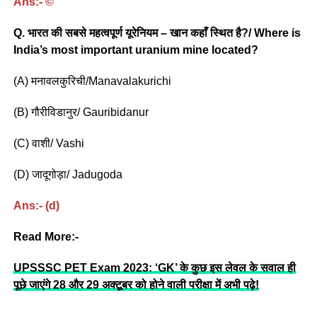
Ans:- ©
Q. भारत की सबसे महत्वपूर्ण यूरेनियम – खान कहाँ
स्थित है?/ Where is
India’s most important uranium mine located?
(A) मनावलकुरिची/Manavalakurichi
(B) गौरीविडानुर/ Gauribidanur
(C) वाशी/ Vashi
(D) जादूगोड़ा/ Jadugoda
Ans:- (d)
Read More:-
UPSSSC PET Exam 2023: ‘GK’ के कुछ इस लेवल के सवाल ही
पूछे जाएंगे 28 और 29 अक्टूबर को होने वाली परीक्षा में अभी पढ़े!