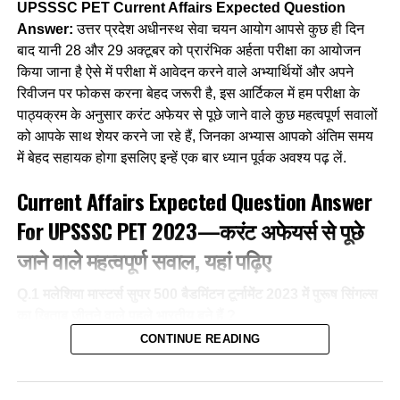
UPSSSC PET Current Affairs Expected Question
Answer:
उत्तर प्रदेश अधीनस्थ सेवा चयन आयोग आपसे कुछ ही दिन
बाद यानी 28 और 29 अक्टूबर को प्रारंभिक अर्हता परीक्षा का आयोजन
किया जाना है ऐसे में परीक्षा में आवेदन करने वाले अभ्यार्थियों और अपने
रिवीजन पर फोकस करना बेहद जरूरी है, इस आर्टिकल में हम परीक्षा के
पाठ्यक्रम के अनुसार करंट अफेयर से पूछे जाने वाले कुछ महत्वपूर्ण सवालों
को आपके साथ शेयर करने जा रहे हैं, जिनका अभ्यास आपको अंतिम समय
में बेहद सहायक होगा इसलिए इन्हें एक बार ध्यान पूर्वक अवश्य पढ़ लें.
Current Affairs Expected Question Answer
For UPSSSC PET 2023—करंट अफेयर्स से पूछे
जाने वाले महत्वपूर्ण सवाल, यहां पढ़िए
Q.1 मलेशिया मास्टर्स सुपर 500 बैडमिंटन टूर्नामेंट 2023 में पुरूष सिंगल्स
का खिताब जीतने वाले पहले भारतीय बने हैं ?
CONTINUE READING
Ans-
एचएस प्रणय
Q.2 किस देश के द्वारा खैबर नाम से 2000 किमी की बैलेस्टिक मिसाइल का