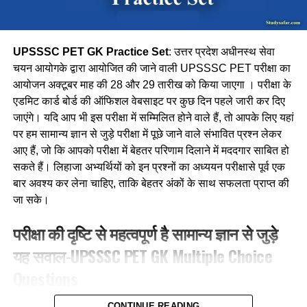
है ?
Ans-
योगी आदित्यनाथ
UPSSSC PET GK Practice Set
: उत्तर प्रदेश अधीनस्थ सेवा
चयन आयोगके द्वारा आयोजित की जाने वाली UPSSSC PET परीक्षा का
Q.7 किस राज्य के द्वारा एक पंचायत, एक खेल का मैदान योजना शुरू की
आयोजन अक्टूबर माह की 28 और 29 तारीख को किया जाएगा । परीक्षा के
गयी है ?
एडमिट कार्ड बोर्ड की ऑफिशल वेबसाइट पर कुछ दिन पहले जारी कर दिए
जाएंगे। यदि आप भी इस परीक्षा में सम्मिलित होने वाले हैं, तो आपके लिए यहां
Ans-
केरल
पर हम सामान्य ज्ञान से जुड़े परीक्षा में पूछे जाने वाले संभावित प्रश्न लेकर
Q.8 देश में एप्पल का पहला स्टोर कहाँ खोला गया है ?
आए हैं, जो कि आपको परीक्षा में बेहतर परिणाम दिलाने में मददगार साबित हो
सकते हैं। लिहाजा अभ्यर्थियों को इन प्रश्नों का अध्ययन परीक्षासे पूर्व एक
Ans-
मुंबई के जिओ वर्ल्ड में
बार अवश्य कर लेना चाहिए, ताकि बेहतर अंकों के साथ सफलता प्राप्त की
जा सके।
Q.9 भारत ने युद्धग्रस्त सूडान में फँसे भारतीयों को निकालने के लिए कौन
सा ऑपरेशन चलाया ?
परीक्षा की दृष्टि से महत्वपूर्ण है सामान्य ज्ञान से जुड़े
यह सवाल-UPSSSC PET GK Multiple Choice
Ans-
ऑपरेशन कावेरी
Questions
Q.10 डिजिटल हेल्थ कार्ड बनाने देश का पहला राज्य कौन बन गया है ?
1. बाजार विनियम प्रणाली आरंभ की थी?
CONTINUE READING