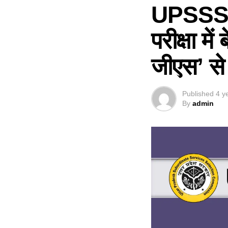
UPSSSC 
परीक्षा म
जीएस’ से 
Published
4 y
By
admin