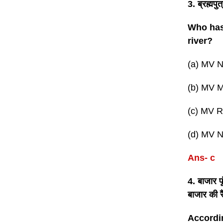
3. ब्रह्म
Who has
river?
(a) MV N
(b) MV M
(c) MV 
(d) MV N
Ans- c
4. बाजार पू
बाजार की र
Accordin