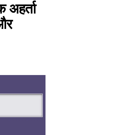
अहर्ता
 और