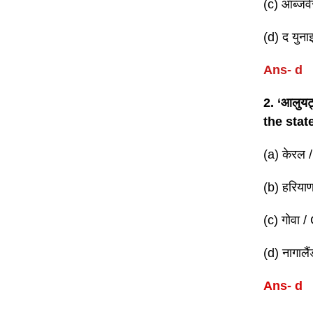
(c) ऑब्जर
(d) द युना
Ans- d
2. ‘आलुयट
the sta
(a) केरल 
(b) हरिया
(c) गोवा 
(d) नागाल
Ans- d