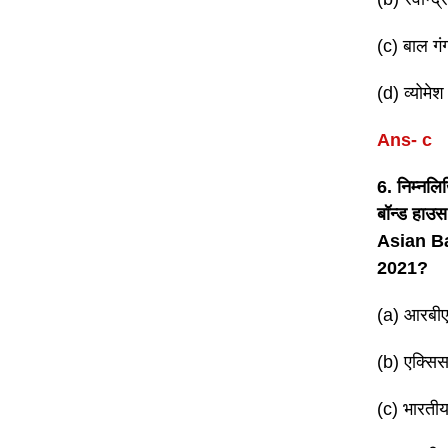
(c) बाल 
(d) व्योम
Ans- c
6. निम्नल
बॉन्ड हाउ
Asian B
2021?
(a) आरबी
(b) एक्सि
(c) भारतीय