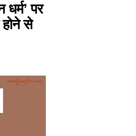
धर्म’ पर
 होने से