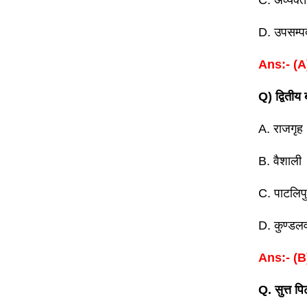
C. अव्यक्त
D. उपसम्प
Ans:- (A
Q) द्वितीय 
A. राजगृह
B. वैशाली
C. पाटलिपु
D. कुण्डल
Ans:- (B
Q. सुत्त प