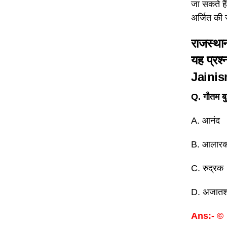
जा सकते है
अर्जित की
राजस्थान
यह प्र
Jaini
Q. गौतम बुद
A. आनंद
B. आलार
C. रुद्रक
D. अजातश
Ans:- ©