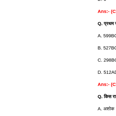
Ans:- (C
Q. प्रथम 
A. 599B
B. 527B
C. 298B
D. 512A
Ans:- (C
Q. किस राज
A. अशोक