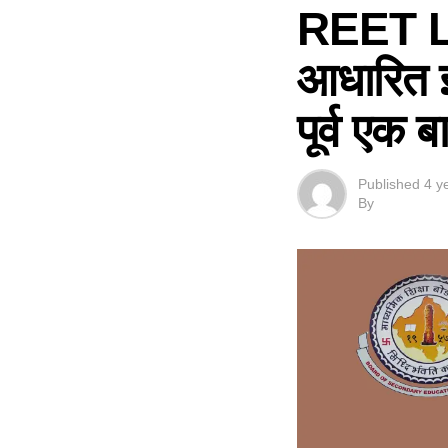
REET Lev
आधारित इन 
पूर्व एक ब
Published
4 y
By