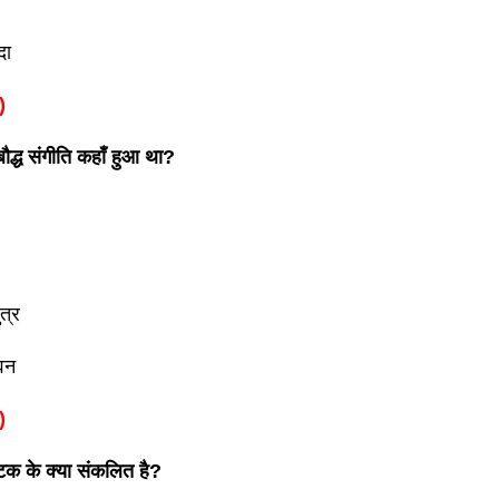
दा
)
बौद्ध संगीति कहाँ हुआ था?
त्र
वन
)
िटक के क्या संकलित है?