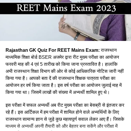
(a) भाषा का गतिशील होना
(d) तेरहताली नृत्य
(b) भाषा का व्यवहारिक होना
Ans:- (a)
(c) भाषा बिम्ब का बनना
Q. बम नृत्य किस जिले का प्रसिद्ध है?
(d) भाषा का उपयोगी होना
(a) कोटा
Rajasthan GK Quiz For REET Mains Exam:
राजस्थान
Ans :- ©
(b) जयपुर
माध्यमिक शिक्षा बोर्ड BSER अजमेर द्वारा रीट मुख्य परीक्षा का आयोजन
फरवरी माह की 4 एवं 5 तारीख को किया जाना प्रस्तावित है। हालांकि
Q. कौनसी विधि सबसे प्राथमिक भाषा उपागम
(c) भरतपुर
अभी राजस्थान शिक्षा विभाग की ओर से कोई आधिकारिक नोटिस जारी नहीं
कहलाती है?
किया गया है। आपको बता दें की राजस्थान शिक्षक पात्रता परीक्षा का
(d) झालावाड़
आयोजन हर वर्ष किया जाता है। इस वर्ष परीक्षा का आयोजन जुलाई माह में
(a) अनुकरण विधि
Ans:- ©
किया गया था। जिसमें लाखों की संख्या में अभ्यर्थी शामिल हुए थे।
(b)व्यतिरेकी विधि
Q. जयनारायण व्यास को किस नृत्य को प्रकाश में लाने का श्रेय दिया जाता
इस परीक्षा में सफल अभ्यर्थी अब रीट मुख्य परीक्षा का बेसब्री से इंतजार कर
है?
रहे हैं। इस आर्टिकल में हम परीक्षा में शामिल होने वाले अभ्यर्थियों के लिए
(c) व्याकरण अनुवाद विधि
राजस्थान सामान्य ज्ञान से जुड़े कुछ महत्वपूर्ण सवाल लेकर आए हैं। जिसके
(a) डांग नृत्य
माध्यम से अभ्यर्थी अपनी तैयारी को और बेहतर बना सकेंगे और परीक्षा में
(d) ध्वन्यात्मक विधि