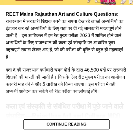
Q. निम्न में से किस सोपान के द्वारा बालक में भाषा का जन्म होता है ?
REET Mains Rajasthan Art and Culture Questions:
(a) जिज्ञासा
राजस्थान में सरकारी शिक्षक बनने का सपना देख रहे लाखों अभ्यर्थियों का
इंतजार कर रहे अभ्यर्थियों के लिए यहां पर दी गई जानकारी महत्वपूर्ण होने
(b) अभ्यास
वाली है। इस आर्टिकल में हम रेट मुख्य परीक्षा 2023 में शामिल होने वाले
अभ्यर्थियों के लिए राजस्थान की कला एवं संस्कृति पर आधारित कुछ
(c) अनुकरण
महत्वपूर्ण सवाल लेकर आए हैं, जो की परीक्षा की दृष्टि से बहुत ही महत्वपूर्ण
(d) उपर्युक्त सभी
है।
Ans :- (a)
बता दे की राजस्थान कर्मचारी चयन बोर्ड के द्वारा 46,500 पदों पर सरकारी
शिक्षकों की भारती की जानी है। जिसके लिए रीट मुख्य परीक्षा का आयोजन
Q. मातृ भाषा से अभिप्राय है?
फरवरी माह की 4 और 5 तारीख को किया जाएगा। इस परीक्षा में वही
अभ्यर्थी आवेदन कर सकेंगे जो रीट परीक्षा क्वालीफाई होंगे।
(a)क्षेत्र विशेष की भाषा
कला एवं संस्कृति से संबंधित परीक्षा में पूछे जाने वाले
(b) माँ के द्वारा बोले जाने वाले शब्द
संभावित
—
Rajasthan Art and Culture
MCQ
(c) परिजनों की भाषा
For REET Exam
CONTINUE READING