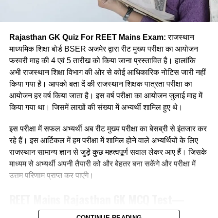
(d) भाषा का उपयोगी होना
(a) कोटा
Rajasthan GK Quiz For REET Mains Exam:
राजस्थान
Ans :- ©
(b) जयपुर
माध्यमिक शिक्षा बोर्ड BSER अजमेर द्वारा रीट मुख्य परीक्षा का आयोजन
फरवरी माह की 4 एवं 5 तारीख को किया जाना प्रस्तावित है। हालांकि
Q. कौनसी विधि सबसे प्राथमिक भाषा उपागम
(c) भरतपुर
अभी राजस्थान शिक्षा विभाग की ओर से कोई आधिकारिक नोटिस जारी नहीं
कहलाती है?
किया गया है। आपको बता दें की राजस्थान शिक्षक पात्रता परीक्षा का
(d) झालावाड़
आयोजन हर वर्ष किया जाता है। इस वर्ष परीक्षा का आयोजन जुलाई माह में
(a) अनुकरण विधि
Ans:- ©
किया गया था। जिसमें लाखों की संख्या में अभ्यर्थी शामिल हुए थे।
(b)व्यतिरेकी विधि
Q. जयनारायण व्यास को किस नृत्य को प्रकाश में लाने का श्रेय दिया जाता
इस परीक्षा में सफल अभ्यर्थी अब रीट मुख्य परीक्षा का बेसब्री से इंतजार कर
है?
रहे हैं। इस आर्टिकल में हम परीक्षा में शामिल होने वाले अभ्यर्थियों के लिए
(c) व्याकरण अनुवाद विधि
राजस्थान सामान्य ज्ञान से जुड़े कुछ महत्वपूर्ण सवाल लेकर आए हैं। जिसके
(a) डांग नृत्य
माध्यम से अभ्यर्थी अपनी तैयारी को और बेहतर बना सकेंगे और परीक्षा में
(d) ध्वन्यात्मक विधि
उत्तम परिणाम प्राप्त कर पाएंगे।
(b) ढोल नृत्य
Ans :- (a)
REET Mains
Rajasthan GK
MCQ Test—
(c) नाहर नृत्य
राजस्थान सामान्य ज्ञान से संबंधित महत्वपूर्ण प्रश्न
Q. एक शिक्षक अपने बालकों को पायो जी मैंने उपयोग में लाएगा ।
CONTINUE READING