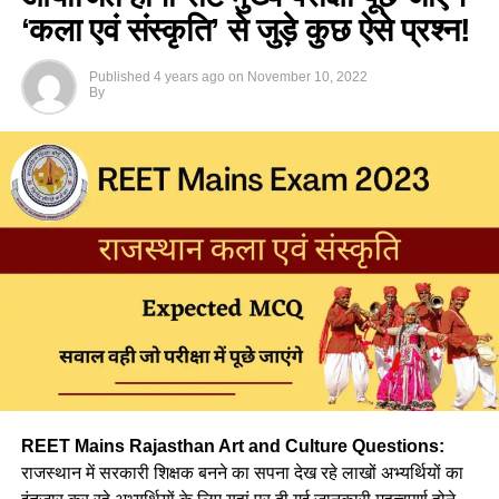
‘कला एवं संस्कृति’ से जुड़े कुछ ऐसे प्रश्न!
हिंदी पेडगॉजी—CTET July Exam 2023 Hindi
Pedagogy Important Questions
Published
4 years ago
on
November 10, 2022
By
Q. भाषा उस ध्वन्यात्मक रूप को दिया जाने वाला नाम है जो कि
(a) आत्मा की आवाज है।
(b) अभिव्यक्ति का व्यवहार है।
(c) ह्रदय तंत्र की झंकार है।
(d) उपर्युक्त सभी
Ans :- (d)
Q. निम्न में से किस सोपान के द्वारा बालक में भाषा का जन्म होता है ?
REET Mains Rajasthan Art and Culture Questions:
(a) जिज्ञासा
राजस्थान में सरकारी शिक्षक बनने का सपना देख रहे लाखों अभ्यर्थियों का