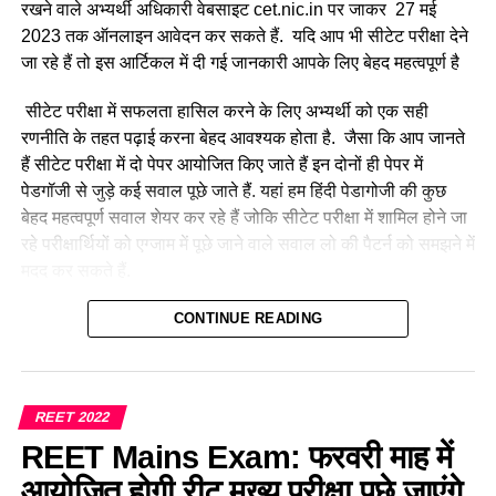
रखने वाले अभ्यर्थी अधिकारी वेबसाइट cet.nic.in पर जाकर 27 मई
2023 तक ऑनलाइन आवेदन कर सकते हैं. यदि आप भी सीटेट परीक्षा देने
जा रहे हैं तो इस आर्टिकल में दी गई जानकारी आपके लिए बेहद महत्वपूर्ण है
सीटेट परीक्षा में सफलता हासिल करने के लिए अभ्यर्थी को एक सही
रणनीति के तहत पढ़ाई करना बेहद आवश्यक होता है. जैसा कि आप जानते
हैं सीटेट परीक्षा में दो पेपर आयोजित किए जाते हैं इन दोनों ही पेपर में
पेडगॉजी से जुड़े कई सवाल पूछे जाते हैं. यहां हम हिंदी पेडागोजी की कुछ
बेहद महत्वपूर्ण सवाल शेयर कर रहे हैं जोकि सीटेट परीक्षा में शामिल होने जा
रहे परीक्षार्थियों को एग्जाम में पूछे जाने वाले सवाल लो की पैटर्न को समझने में
मदद कर सकते हैं.
हमारे द्वारा प्रतिदिन CTET July 2023 के लिए प्रैक्टिस सेट, प्रीवियस
CONTINUE READING
ईयर प्रश्न एवं परीक्षा से संबंधित सभी महत्वपूर्ण जानकारियां शेयर की जा
रही है। इसी संदर्भ में आज हम ‘हिंदी भाषा शिक्षण शास्त्र’
(Hindi
Pedagogy For CTET Exam 2023)
के कुछ महत्वपूर्ण सवाल लेकर
REET 2022
आए हैं, जो की परीक्षा में अक्सर पूछे जाते रहे हैं और आगे भी उनके पूछे जाने
REET Mains Exam: फरवरी माह में
की संभावना है। परीक्षा से पूर्व अभ्यर्थियों को इन प्रश्नों का अध्ययन परीक्षा
में उत्तम परिणाम दिला सकता है।
आयोजित होगी रीट मुख्य परीक्षा पूछे जाएंगे