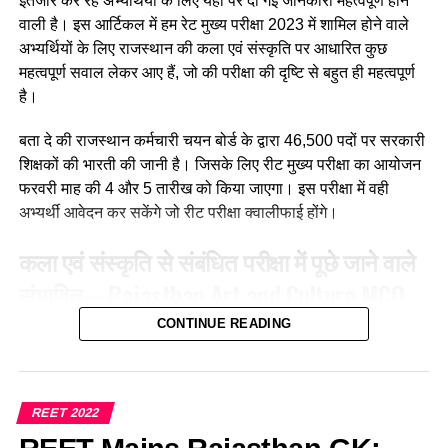
इंतजार कर रहे अभ्यर्थियों के लिए यहां पर दी गई जानकारी महत्वपूर्ण होने
(b) अभ्यास
वाली है। इस आर्टिकल में हम रेट मुख्य परीक्षा 2023 में शामिल होने वाले
अभ्यर्थियों के लिए राजस्थान की कला एवं संस्कृति पर आधारित कुछ
(c) अनुकरण
महत्वपूर्ण सवाल लेकर आए हैं, जो की परीक्षा की दृष्टि से बहुत ही महत्वपूर्ण
(d) उपर्युक्त सभी
है।
Ans :- (a)
बता दे की राजस्थान कर्मचारी चयन बोर्ड के द्वारा 46,500 पदों पर सरकारी
शिक्षकों की भारती की जानी है। जिसके लिए रीट मुख्य परीक्षा का आयोजन
Q. मातृ भाषा से अभिप्राय है?
फरवरी माह की 4 और 5 तारीख को किया जाएगा। इस परीक्षा में वही
अभ्यर्थी आवेदन कर सकेंगे जो रीट परीक्षा क्वालीफाई होंगे।
(a)क्षेत्र विशेष की भाषा
कला एवं संस्कृति से संबंधित परीक्षा में पूछे जाने वाले
(b) माँ के द्वारा बोले जाने वाले शब्द
संभावित
—
Rajasthan Art and Culture
MCQ
(c) परिजनों की भाषा
For REET Exam
CONTINUE READING
(d) वातावरण की भाषा
Q. बिंदोरी नृत्य किस जिले का प्रसिद्ध है?
Ans :- (b)
(a) भीलवाड़ा
REET 2022