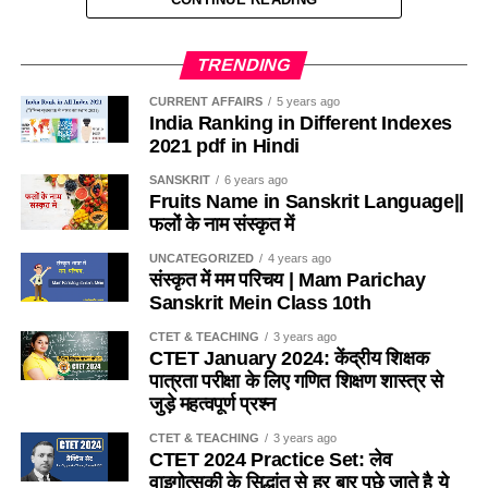
(d) घुड़ला नृत्य
(a) भाषा-संसर्ग उपागम
Q. नकली आभूषण बनाने की कला राजस्थान में किस जिले की प्रसिद्ध है ?
Ans:- (b)
TRENDING
(b) व्यतिरेकी उपागम
(a) सवाई माधोपुर
CURRENT AFFAIRS
5 years ago
Q. निम्नलिखित में से असुमेलित युग्म है-
India Ranking in Different Indexes
(c) ध्वन्यात्मक उपागम
(b) धौलपुर
2021 pdf in Hindi
(a) झेला नृत्य – सहरिया
(d) इनमें से कोई नहीं
(c) बूंदी
SANSKRIT
6 years ago
Fruits Name in Sanskrit Language||
(b) रतवई नृत्य मेव
फलों के नाम संस्कृत में
Ans :- ©
(d) जोधपुर
(c) चरवा नृत्य – माली
UNCATEGORIZED
4 years ago
Q. शिक्षण विधि शिक्षण कार्य में सहयोग करती है ?
Ans:- (b)
संस्कृत में मम परिचय | Mam Parichay
Sanskrit Mein Class 10th
(d) मछली नृत्य – कंजर
(a) लक्ष्य प्राप्ति में
Q.1857 की क्रांति में इलाहाबाद में किसने नेतृत्व किया था ?
CTET & TEACHING
3 years ago
Ans:- (d)
CTET January 2024: केंद्रीय शिक्षक
(b) उद्देश्य प्राप्ति में
(a) नाना साहब
पात्रता परीक्षा के लिए गणित शिक्षण शास्त्र से
Q. कुचामनी ख्याल का प्रचलन किस क्षेत्र में है?
जुड़े महत्वपूर्ण प्रश्न
(c) कभी लक्ष्य कभी उद्देश्य प्राप्ति में
(b) रानी लक्ष्मी बाई
CTET & TEACHING
3 years ago
(a) सीकर, खण्डेला
CTET 2024 Practice Set: लेव
(d) लक्ष्य प्राप्ति तथा उद्देश्य पूर्ति में
(c) बहादुर शाह जफर
वाइगोत्सकी के सिद्धांत से हर बार पूछे जाते है ये