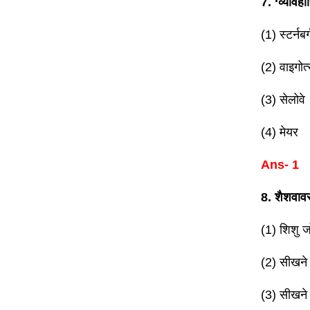
7. ‘व्यावहा
(1) स्टर्नबर्
(2) वाइगोत्
(3) सेलोवे
(4) मेयर
Ans- 1
8. शैशवावस्
(1) शिशु ज
(2) सीखने 
(3) सीखने क