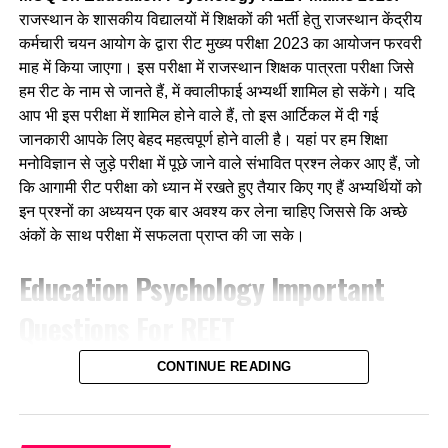
राजस्थान के शासकीय विद्यालयों में शिक्षकों की भर्ती हेतु राजस्थान केंद्रीय
(c) विशिष्ट उद्देश्य
कर्मचारी चयन आयोग के द्वारा रीट मुख्य परीक्षा 2023 का आयोजन फरवरी
माह में किया जाएगा। इस परीक्षा में राजस्थान शिक्षक पात्रता परीक्षा जिसे
(d) अनुदेशन उद्देश्य
हम रीट के नाम से जानते हैं, में क्वालीफाई अभ्यर्थी शामिल हो सकेंगे। यदि
आप भी इस परीक्षा में शामिल होने वाले हैं, तो इस आर्टिकल में दी गई
Ans- b
जानकारी आपके लिए बेहद महत्वपूर्ण होने वाली है। यहां पर हम शिक्षा
मनोविज्ञान से जुड़े परीक्षा में पूछे जाने वाले संभावित प्रश्न लेकर आए हैं, जो
3. सीखने के उद्देश्यों के सर्वोच्च पायदान पर है
कि आगामी रीट परीक्षा को ध्यान में रखते हुए तैयार किए गए हैं अभ्यर्थियों को
(a) समझ
इन प्रश्नों का अध्ययन एक बार अवश्य कर लेना चाहिए जिससे कि अच्छे
अंकों के साथ परीक्षा में सफलता प्राप्त की जा सके।
(b) प्रयोग
Education Psychology
Important
(c) मूल्यांकन
Questions For REET
(d) विश्लेषण
CONTINUE READING
Q1. समान तत्वों का सिद्धांत दिया –
Ans- c
a. जड
4. B.S. ब्लूम के शैक्षिक उद्देश्यों के वर्गीकरण में निम्न में से कौन ज्ञानक्षेत्र