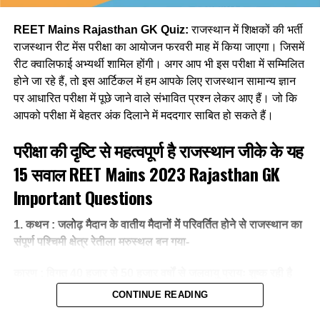
(d) समस्या-समाधान से
Q3. आदर्श आधारित अधिगम का सिद्धांत है:
REET Mains Rajasthan GK Quiz:
राजस्थान में शिक्षकों की भर्ती
Ans- a
राजस्थान रीट मेंस परीक्षा का आयोजन फरवरी माह में किया जाएगा। जिसमें
a. बांडुरा का
रीट क्वालिफाई अभ्यर्थी शामिल होंगी। अगर आप भी इस परीक्षा में सम्मिलित
6. सामूहिक अचेतन का सिद्धान्त सम्बन्धित है ?
b. एरिक्सन का
होने जा रहे हैं, तो इस आर्टिकल में हम आपके लिए राजस्थान सामान्य ज्ञान
पर आधारित परीक्षा में पूछे जाने वाले संभावित प्रश्न लेकर आए हैं। जो कि
(a) विलियम जेम्स
c. पियाजे का
आपको परीक्षा में बेहतर अंक दिलाने में मददगार साबित हो सकते हैं।
(b) जेरोम ब्रूनर
परीक्षा की दृष्टि से महत्वपूर्ण है राजस्थान जीके के यह
d. कोहलबर्ग का
15 सवाल
REET Mains 2023 Rajasthan GK
(c) सिगमण्ड फ्रायड
Ans- a
Important Questions
(d) युंग
Q4. शनात्मक स्थानांतरण का प्रकार नहीं है.
1. कथन : जलोढ़ मैदान के वातीय मैदानों में परिवर्तित होने से राजस्थान का
Ans- d
a. क्षैतिज स्थानांतरण
संपूर्ण पश्चिमी क्षेत्र रेतीला मरुस्थल बन गया-
7. विकासात्मक मनोविज्ञान के जनक है ?
b. क्रमिक स्थानांतरण
कारण : विगत 40 हजार से 50 हजार वर्षों से जलवायु प्रायः शुष्क रही है
CONTINUE READING
(a) जेरोम ब्रूनर
c. शून्य स्थानांतरण
(1) कथन तथा कारणदोनों सही है तथा कारण कथन की सही व्याख्या