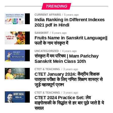
करता है
(b) एरिक रूरिक्सन
d. पार्श्व स्थानांतरण
TRENDING
(2) कथन तथा कारण दोनों सही है तथा कारण कथन की व्याख्या नहीं
(c) जीन पियाजे
CURRENT AFFAIRS
5 years ago
Ans- c
करता है
India Ranking in Different Indexes
2021 pdf in Hindi
(d) रूडोल्फ गोइकिल
05. पावलॉव के प्रयोग में भोजन को अनुबंध की भाषा में क्या कहा है ?
(3) कथन सही है किन्तु कारण गलत है।
SANSKRIT
6 years ago
Ans- c
Fruits Name in Sanskrit Language||
a. अनुबंधित उद्दीपक
(4) कथन गलत है किन्त कारण सही है।
फलों के नाम संस्कृत में
8. वायगोत्सकी के सिद्धान्त का मूल तत्व है ?
b. अनुबंधित अनुप्रिया
Ans- 1
UNCATEGORIZED
4 years ago
संस्कृत में मम परिचय | Mam Parichay
(a) आत्मज्ञान द्वारा सीखना
c. अनानुबंधिक उद्दीपक
Sanskrit Mein Class 10th
2. निम्न में से कौनसा सही सुमेलित नहीं है-
(b) खोज द्वारा सीखना
CTET & TEACHING
3 years ago
d. अनानुबंधित अनुक्रिया
(1) अमरूद मंडी-सवाई माधोपुर
CTET January 2024: केंद्रीय शिक्षक
पात्रता परीक्षा के लिए गणित शिक्षण शास्त्र से
(c) परस्पर अंतःक्रिया द्वारा सीखना
Ans- c
(2) सोनामुखी मंडी-सोजत (पाली)
जुड़े महत्वपूर्ण प्रश्न
(d) अनुभव द्वारा सीखना
Q6. विगत अधिगम द्वारा वर्तमान अधिगम का स्नात्मक सरलीकरण (सुसाध्य),
CTET & TEACHING
3 years ago
(3) अश्वगंधा मंडी-बारां
CTET 2024 Practice Set: लेव
उदाहरण के तौर पर योग द्वारा गुणा में सहायता करना। इस प्रकार का
वाइगोत्सकी के सिद्धांत से हर बार पूछे जाते है ये
Ans- c
अधिगम स्थानान्तरण कहलाता है –
(4) अजवाईन मंडी- कपासन
सवाल