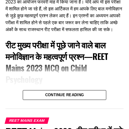
2023 का आयोजन फरवरी माह में किया जाना है। यदि आप भी इस परीक्षा
में शामिल होने जा रहे हैं, तो इस आर्टिकल में हम आपके लिए बाल मनोविज्ञान
से जुड़े कुछ महत्वपूर्ण प्रश्न लेकर आए हैं। इन प्रश्नों का अध्ययन आपको
परीक्षा में शामिल होने से पहले एक बार जरूर कर लेना चाहिए ताकि अच्छे
अंकों के साथ राजस्थान रीट परीक्षा में सफलता हासिल की जा सके।
रीट मुख्य परीक्षा में पूछे जाने वाले बाल
मनोविज्ञान के महत्वपूर्ण प्रश्न—
REET
Mains 2023
MCQ on
Child
Psychology
1. श्रीमती कपूर जो कक्षा तीन की अध्यापिका हैं, इनकी इच्छा है कि बच्चे
CONTINUE READING
विद्यालय आने में आनंद का अनुभव करें इसके लिए उसकी बच्चों से कुछ
शैक्षिक और आचरण सम्बन्धी अपेक्षाएं भी हैं, वह बच्चों को स्वायत्तता देने के
महत्व को समझती है, बच्चों से अन्योन्यक्रिया करते समय वह एक अच्छी
श्रोता बने रहने का प्रयास करती हैं। वह बच्चों से स्नेह तथा हार्दिकता
REET MAINS EXAM
प्रदर्शित करती हैं, वह यह भी जानती हैं कि बच्चे कई बार उनकी अभिवृत्ति