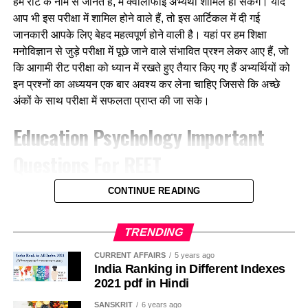
हम रीट के नाम से जानते हैं, में क्वालीफाई अभ्यर्थी शामिल हो सकेंगे। यदि
(3) इन्सोनिमा
आप भी इस परीक्षा में शामिल होने वाले हैं, तो इस आर्टिकल में दी गई
(a) विलियम जेम्स
(4) बक्सिज्य
जानकारी आपके लिए बेहद महत्वपूर्ण होने वाली है। यहां पर हम शिक्षा
(b) जेरोम ब्रूनर
मनोविज्ञान से जुड़े परीक्षा में पूछे जाने वाले संभावित प्रश्न लेकर आए हैं, जो
Ans- 1
कि आगामी रीट परीक्षा को ध्यान में रखते हुए तैयार किए गए हैं अभ्यर्थियों को
(c) सिगमण्ड फ्रायड
इन प्रश्नों का अध्ययन एक बार अवश्य कर लेना चाहिए जिससे कि अच्छे
4. कम आयु में वृद्धावस्था जैसे लक्षण दिखाई देना क्या है –
अंकों के साथ परीक्षा में सफलता प्राप्त की जा सके।
(d) युंग
(1) सोमनेमबुलिस्म
Education Psychology
Important
Ans- d
(2) प्रोजेरियम
Questions For REET
7. विकासात्मक मनोविज्ञान के जनक है ?
(3) इन्सोनिमा
CONTINUE READING
Q1. समान तत्वों का सिद्धांत दिया –
(a) जेरोम ब्रूनर
(4) ब्रेक्सिज्म
a. जड
(b) एरिक रूरिक्सन
TRENDING
Ans- 2
b. स्पीयरमैन
CURRENT AFFAIRS
5 years ago
(c) जीन पियाजे
India Ranking in Different Indexes
5. कुछ बच्चे रात को नींद में दाँत पीसते है, कहलाता है-
2021 pdf in Hindi
c. बागले
(d) रूडोल्फ गोइकिल
(1) सोमनेमबुलिस्म
SANSKRIT
6 years ago