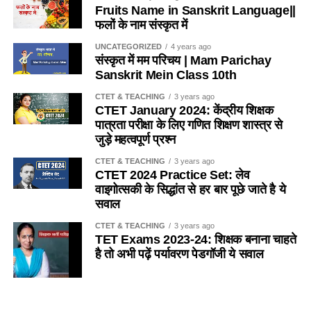
d. थॉर्नडाइक
Fruits Name in Sanskrit Language||
Ans- c
फलों के नाम संस्कृत में
(2) प्रोजेरियम
Ans- d
8. वायगोत्सकी के सिद्धान्त का मूल तत्व है ?
UNCATEGORIZED
4 years ago
(3) इन्सोनिमा
संस्कृत में मम परिचय | Mam Parichay
Q2. ‘निर्मितवाद’ (Constructivism) सम्प्रत्यय का मार्गदर्शन किस
Sanskrit Mein Class 10th
(a) आत्मज्ञान द्वारा सीखना
दस्तावेज में दिया गया
(4) बक्सिज्म
CTET & TEACHING
3 years ago
(b) खोज द्वारा सीखना
CTET January 2024: केंद्रीय शिक्षक
a. एन.सी.एफ.- 2005
Ans- 4
पात्रता परीक्षा के लिए गणित शिक्षण शास्त्र से
(c) परस्पर अंतःक्रिया द्वारा सीखना
जुड़े महत्वपूर्ण प्रश्न
b. एन.सी.एफ.टी.ई. – 2009
6. किसी भी विषय वस्तु को बहुत ही कम समय तक याद रखना क्या
CTET & TEACHING
3 years ago
कहलाता है-
(d) अनुभव द्वारा सीखना
CTET 2024 Practice Set: लेव
c. एन.सी.एफ. – 1986
वाइगोत्सकी के सिद्धांत से हर बार पूछे जाते है ये
(1) एमनोसिया
Ans- c
सवाल
d. एन. सी. ई. – 2005
(2) प्रोजेरियम
9. किसने कहा है कि बुद्धि एक विलक्षण क्षमता है ?
CTET & TEACHING
3 years ago
Ans- a
TET Exams 2023-24: शिक्षक बनाना चाहते
है तो अभी पढ़ें पर्यावरण पेडगॉजी ये सवाल
(3) इन्सोनिमा
(a) डेनियल गोलमैन
Q3. आदर्श आधारित अधिगम का सिद्धांत है:
(4) बक्सिज्म
(b) स्टर्नबर्ग
SANSKRIT
5 years ago
a. बांडुरा का
Importance of Trees Essay in