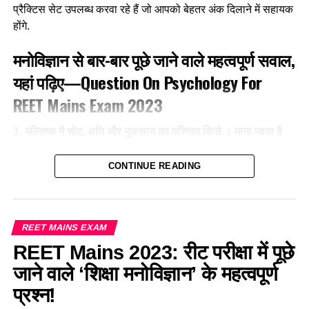
प्रैक्टिस सेट उपलब्ध करवा रहे हैं जो आपको बेहतर अंक दिलाने में सहायक
होंगे.
3. सीखने के उद्देश्यों के सर्वोच्च पायदान पर है
मनोविज्ञान से बार-बार पूछे जाने वाले महत्वपूर्ण सवाल,
(a) समझ
यहां पढ़िए—Question On Psychology For
(b) प्रयोग
REET Mains Exam 2023
(c) मूल्यांकन
1. मस्तिष्क में चोट, क्षति और नुकसान का परिणाम किसे । माना जाता है
(d) विश्लेषण
(1) डिस्लेक्सिया
CONTINUE READING
Ans- c
(2) डिस्केकुलिया
4. B.S. ब्लूम के शैक्षिक उद्देश्यों के वर्गीकरण में निम्न में से कौन ज्ञानक्षेत्र
(3) डिस्फेजिया
नहीं है ?
REET MAINS EXAM
REET Mains 2023: रीट परीक्षा में पूछे
(4) डिस्प्रेक्सिया
(a) संज्ञानात्मक
जाने वाले ‘शिक्षा मनोविज्ञान’ के महत्वपूर्ण
Ans- 3
(b) भावात्मक
प्रश्न!