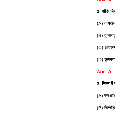
2. औरंगजेब 
(A) गागरो
(B) जूनागढ
(C) अचलग
(D) कुम्लग
Ans- A
3. निम्न मे
(A) रणथम्
(B) चित्तौड