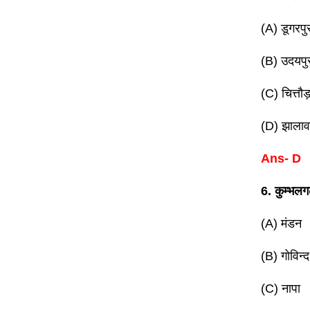
(A) डूगरपु
(B) उदयपु
(C) चित्तौड
(D) झालाव
Ans- D
6. कुम्भलगढ
(A) मंडन
(B) गोविन्द
(C) नापा