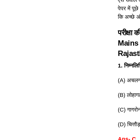
पेपर में प
कि अच्छे अ
परीक्षा क
Mains
Rajas
1. निम्नलिख
(A) अचलग
(B) लोहागढ
(C) गागरोन
(D) चित्तौड
Ans- C