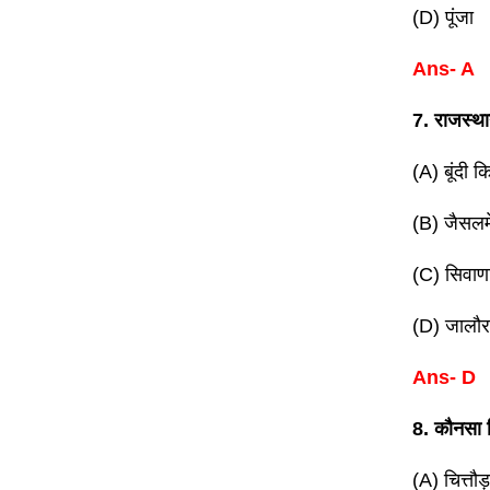
(D) पूंजा
Ans- A
7. राजस्थान
(A) बूंदी क
(B) जैसलम
(C) सिवाण
(D) जालौर
Ans- D
8. कौनसा क
(A) चित्तौड