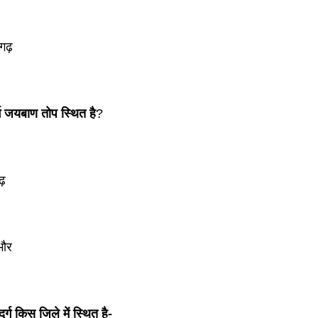
गढ़
्ग जयबाण तोप स्थित है
?
ढ़
भौर
ुर्ग किस जिले में स्थित है-