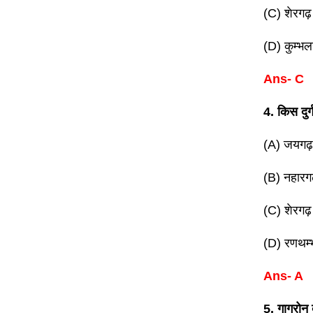
(C) शेरगढ़
(D) कुम्भल
Ans- C
4. किस दुर
(A) जयगढ़
(B) नहारग
(C) शेरगढ़
(D) रणथम्
Ans- A
5. गागरोन द