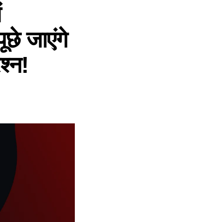
ं
ूछे जाएंगे
श्न!