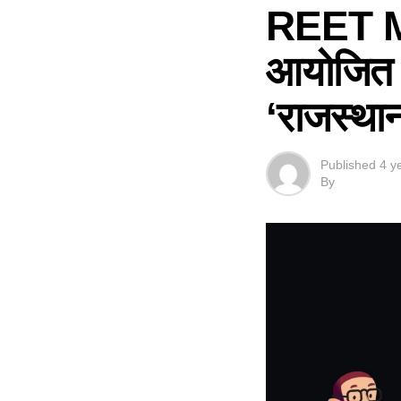
REET Ma
आयोजित होन
‘राजस्थान
Published
4 y
By