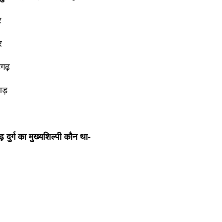
र
र
़गढ़
ाड़
़ दुर्ग का मुख्यशिल्पी कौन था-