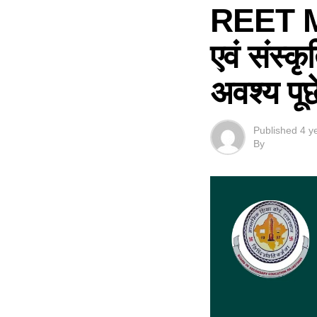
REET M
एवं संस्कृ
अवश्य पूछे
Published
4 y
By