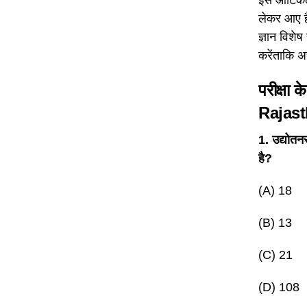
लेकर आए हैं
ज्ञान विशे
करेंताकि अ
परीक्षा 
Rajas
1. उद्योतन
है?
(A) 18
(B) 13
(C) 21
(D) 108