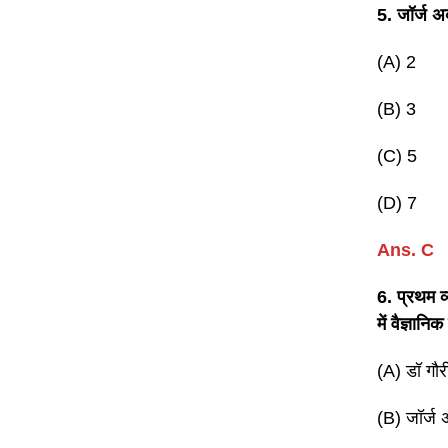
5. जॉर्ज अब
(A) 2
(B) 3
(C) 5
(D) 7
Ans. C
6. प्रथम व्
में वैज्ञान
(A) डॉ गौ
(B) जॉर्ज अ