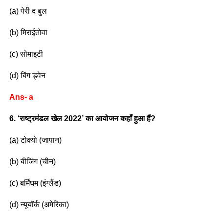
(a) पेरी द बुल
(b) मिराईतोवा
(c) सोमाइटी
(d) बिंग ड्वेन
Ans- a
6. ‘राष्ट्रमंडल खेल 2022’ का आयोजन कहाँ हुआ हैं?
(a) टोक्यो (जापान)
(b) बीजिंग (चीन)
(c) बर्मिंघम (इंग्लैंड)
(d) न्यूयॉर्क (अमेरिका)