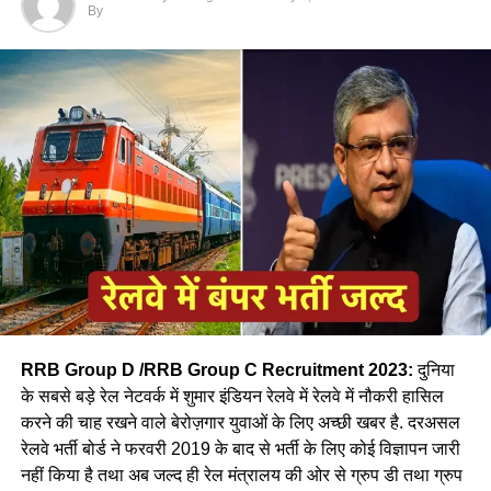
By
बहुत कम महिलायें ही करती है रेलवे लोकों पायलट की
जॉब- नीलम
RRB Group D /RRB Group C Recruitment 2023:
दुनिया
के सबसे बड़े रेल नेटवर्क में शुमार इंडियन रेलवे में रेलवे में नौकरी हासिल
करने की चाह रखने वाले बेरोज़गार युवाओं के लिए अच्छी खबर है. दरअसल
रेलवे भर्ती बोर्ड ने फरवरी 2019 के बाद से भर्ती के लिए कोई विज्ञापन जारी
आपने अमूमन पुरुषों को ही रेल चलाते हुए देखा होगा लेकिन माथे पर लाल
नहीं किया है तथा अब जल्द ही रेल मंत्रालय की ओर से ग्रुप डी तथा ग्रुप
बिंदी, भरी हुई मांग और हाथ में लाल चूड़ी पहने हुए महिला लोकों पायलेट