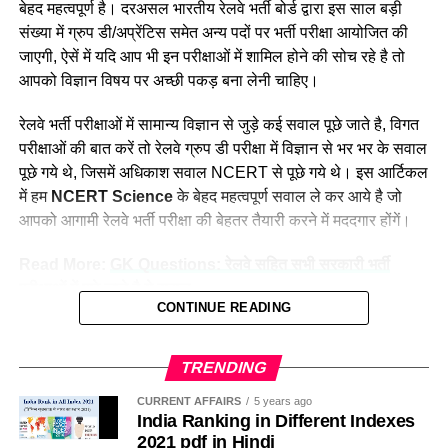
बेहद महत्वपूर्ण है। दरअसल भारतीय रेलवे भर्ती बोर्ड द्वारा इस साल बड़ी
दक्षिण मध्य
16947
लोगों की बातों पर ध्यान नहीं देती है और अपना काम पूरे मन से करती है।
संख्या में ग्रुप डी/अप्रेंटिस समेत अन्य पदों पर भर्ती परीक्षा आयोजित की
नीलम मानती है कि महिलाओ को हर क्षेत्र में आना चाहिए। क्योंकि महिला
दक्षिण पूर्व मध्य
8025
जाएगी, ऐसें में यदि आप भी इन परीक्षाओं में शामिल होने की सोच रहे है तो
पुरुष से बेहतर काम कर सकती है।
आपको विज्ञान विषय पर अच्छी पकड़ बना लेनी चाहिए।
दक्षिण पूर्व
17661
दक्षिण
22357
रेलवे भर्ती परीक्षाओं में सामान्य विज्ञान से जुड़े कई सवाल पूछे जाते है, विगत
परीक्षाओं की बात करें तो रेलवे ग्रुप डी परीक्षा में विज्ञान से भर भर के सवाल
दक्षिण पश्चिम
6581
पूछे गये थे, जिसमें अधिकाश सवाल NCERT से पूछे गये थे। इस आर्टिकल
पश्चिम मध्य
11636
में हम
NCERT Science
के बेहद महत्वपूर्ण सवाल ले कर आये है जो
पश्चिम
30667
आपको आगामी रेलवे भर्ती परीक्षा की बेहतर तैयारी करने में मददगार होंगें।
कुल
298973
Read More:
GK Questions: रेलवे सहित सभी सरकारी भर्ती
परीक्षाओं में पूछे जाते है ये सवाल
Indian Railway 2023 Recruitment:
CONTINUE READING
सामान्य विज्ञान के परीक्षा में पूछे जाने वाले महत्वपूर्ण
Frequently Asked Questions
प्रश्न—
NCERT Science Expected Questions
TRENDING
उत्तर पश्चिम रेलवे के सीपीआरओ कैप्टन शशिकिरण कहते हैं कि हमारा
साल 2023 में रेलवे ग्रुप डी पदों पर भर्ती कब निकलेगी?
For RRB Group D / Railway Apprentice Exam
प्रयास सदैव रहता है कि नीलम राथल जैसी महिलाओं के माध्यम से नारी
CURRENT AFFAIRS
5 years ago
भारतीय रेलवे भर्ती बोर्ड (आरआरबी) द्वारा अभी आधिकारिक तौर पर ग्रुप डी
India Ranking in Different Indexes
शक्ति के मुहीम को बढ़ावा मिल सके। महिलाये अपना कार्य बहुत ही धैर्य और
2023
भर्ती का ऐलान नहीं किया गया है, परंतु मीडिया रिपोर्ट के मुताबिक जून
2021 pdf in Hindi