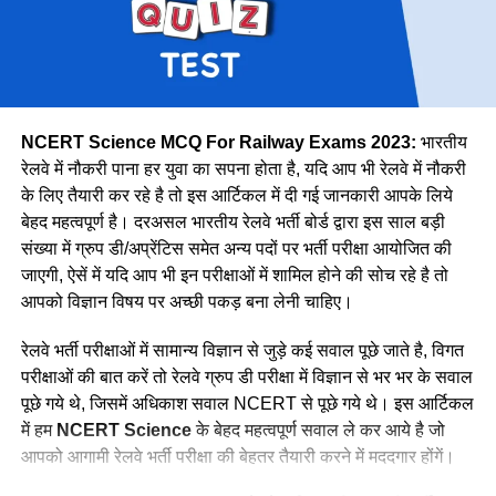
मेट्रो
1069
उत्तर मध्य
18383
पूर्वोत्तर
14118
पूर्वोत्तर सीमा
15705
NCERT Science MCQ For Railway Exams 2023:
भारतीय
उत्तर
38967
रेलवे में नौकरी पाना हर युवा का सपना होता है, यदि आप भी रेलवे में नौकरी
के लिए तैयारी कर रहे है तो इस आर्टिकल में दी गई जानकारी आपके लिये
उत्तर पश्चिमी
15207
वे कहती है कि उनके इस काम को लेकर कई लोग ताने सुनाते है लेकिन वे
बेहद महत्वपूर्ण है। दरअसल भारतीय रेलवे भर्ती बोर्ड द्वारा इस साल बड़ी
दक्षिण मध्य
16947
लोगों की बातों पर ध्यान नहीं देती है और अपना काम पूरे मन से करती है।
संख्या में ग्रुप डी/अप्रेंटिस समेत अन्य पदों पर भर्ती परीक्षा आयोजित की
नीलम मानती है कि महिलाओ को हर क्षेत्र में आना चाहिए। क्योंकि महिला
दक्षिण पूर्व मध्य
8025
जाएगी, ऐसें में यदि आप भी इन परीक्षाओं में शामिल होने की सोच रहे है तो
पुरुष से बेहतर काम कर सकती है।
आपको विज्ञान विषय पर अच्छी पकड़ बना लेनी चाहिए।
दक्षिण पूर्व
17661
दक्षिण
22357
रेलवे भर्ती परीक्षाओं में सामान्य विज्ञान से जुड़े कई सवाल पूछे जाते है, विगत
परीक्षाओं की बात करें तो रेलवे ग्रुप डी परीक्षा में विज्ञान से भर भर के सवाल
दक्षिण पश्चिम
6581
पूछे गये थे, जिसमें अधिकाश सवाल NCERT से पूछे गये थे। इस आर्टिकल
पश्चिम मध्य
11636
में हम
NCERT Science
के बेहद महत्वपूर्ण सवाल ले कर आये है जो
पश्चिम
30667
आपको आगामी रेलवे भर्ती परीक्षा की बेहतर तैयारी करने में मददगार होंगें।
कुल
298973