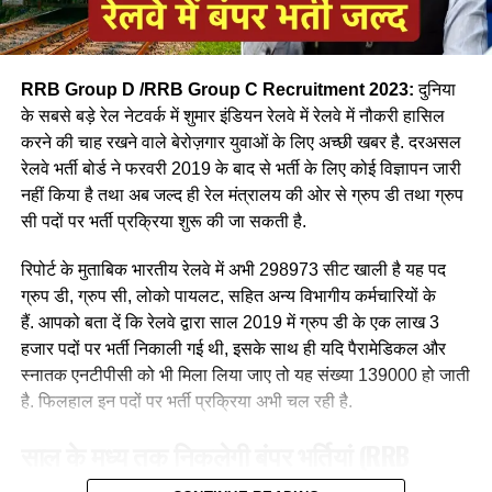
RRB Group D /RRB Group C Recruitment 2023:
दुनिया
के सबसे बड़े रेल नेटवर्क में शुमार इंडियन रेलवे में रेलवे में नौकरी हासिल
करने की चाह रखने वाले बेरोज़गार युवाओं के लिए अच्छी खबर है. दरअसल
रेलवे भर्ती बोर्ड ने फरवरी 2019 के बाद से भर्ती के लिए कोई विज्ञापन जारी
आपने अमूमन पुरुषों को ही रेल चलाते हुए देखा होगा लेकिन माथे पर लाल
नहीं किया है तथा अब जल्द ही रेल मंत्रालय की ओर से ग्रुप डी तथा ग्रुप
बिंदी, भरी हुई मांग और हाथ में लाल चूड़ी पहने हुए महिला लोकों पायलेट
सी पदों पर भर्ती प्रक्रिया शुरू की जा सकती है.
नीलम राथल रेल में सवार हजारों यात्रियों को सुरक्षित गंतव्य पहुंचाने की
जिम्मेदारी उठाती है, मालगाड़ी और पैसेंजर रेल चलाने वाली उत्तर-पश्चिमी
रिपोर्ट के मुताबिक भारतीय रेलवे में अभी 298973 सीट खाली है यह पद
रेलवे की सीनियर असिस्टेंट लोको पायलट नीलम बताती है कि जब वे
ग्रुप डी, ग्रुप सी, लोको पायलट, सहित अन्य विभागीय कर्मचारियों के
पेसीजर ट्रेन चलाती है तो कई लोग उन्हें देख कर हेरान रह जाते है कुछ
हैं. आपको बता दें कि रेलवे द्वारा साल 2019 में ग्रुप डी के एक लाख 3
लड़कीया उन्हे देखकर काफी खुश भी होती है कि एक महिला ट्रेन चल रही
हजार पदों पर भर्ती निकाली गई थी, इसके साथ ही यदि पैरामेडिकल और
है।
स्नातक एनटीपीसी को भी मिला लिया जाए तो यह संख्या 139000 हो जाती
है. फिलहाल इन पदों पर भर्ती प्रक्रिया अभी चल रही है.
साल के मध्य तक निकलेगी बंपर भर्तियां
(RRB
Recruitment 2023)