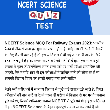
पूर्व
30327
मेट्रो
1069
उत्तर मध्य
18383
पूर्वोत्तर
14118
पूर्वोत्तर सीमा
15705
NCERT Science MCQ For Railway Exams 2023:
भारतीय
उत्तर
38967
रेलवे में नौकरी पाना हर युवा का सपना होता है, यदि आप भी रेलवे में नौकरी
के लिए तैयारी कर रहे है तो इस आर्टिकल में दी गई जानकारी आपके लिये
उत्तर पश्चिमी
15207
वे कहती है कि उनके इस काम को लेकर कई लोग ताने सुनाते है लेकिन वे
बेहद महत्वपूर्ण है। दरअसल भारतीय रेलवे भर्ती बोर्ड द्वारा इस साल बड़ी
दक्षिण मध्य
16947
लोगों की बातों पर ध्यान नहीं देती है और अपना काम पूरे मन से करती है।
संख्या में ग्रुप डी/अप्रेंटिस समेत अन्य पदों पर भर्ती परीक्षा आयोजित की
नीलम मानती है कि महिलाओ को हर क्षेत्र में आना चाहिए। क्योंकि महिला
दक्षिण पूर्व मध्य
8025
जाएगी, ऐसें में यदि आप भी इन परीक्षाओं में शामिल होने की सोच रहे है तो
पुरुष से बेहतर काम कर सकती है।
आपको विज्ञान विषय पर अच्छी पकड़ बना लेनी चाहिए।
दक्षिण पूर्व
17661
दक्षिण
22357
रेलवे भर्ती परीक्षाओं में सामान्य विज्ञान से जुड़े कई सवाल पूछे जाते है, विगत
परीक्षाओं की बात करें तो रेलवे ग्रुप डी परीक्षा में विज्ञान से भर भर के सवाल
दक्षिण पश्चिम
6581
पूछे गये थे, जिसमें अधिकाश सवाल NCERT से पूछे गये थे। इस आर्टिकल
पश्चिम मध्य
11636
में हम
NCERT Science
के बेहद महत्वपूर्ण सवाल ले कर आये है जो