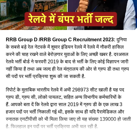
RRB Group D /RRB Group C Recruitment 2023:
दुनिया
के सबसे बड़े रेल नेटवर्क में शुमार इंडियन रेलवे में रेलवे में नौकरी हासिल
करने की चाह रखने वाले बेरोज़गार युवाओं के लिए अच्छी खबर है. दरअसल
रेलवे भर्ती बोर्ड ने फरवरी 2019 के बाद से भर्ती के लिए कोई विज्ञापन जारी
आपने अमूमन पुरुषों को ही रेल चलाते हुए देखा होगा लेकिन माथे पर लाल
नहीं किया है तथा अब जल्द ही रेल मंत्रालय की ओर से ग्रुप डी तथा ग्रुप
बिंदी, भरी हुई मांग और हाथ में लाल चूड़ी पहने हुए महिला लोकों पायलेट
सी पदों पर भर्ती प्रक्रिया शुरू की जा सकती है.
नीलम राथल रेल में सवार हजारों यात्रियों को सुरक्षित गंतव्य पहुंचाने की
जिम्मेदारी उठाती है, मालगाड़ी और पैसेंजर रेल चलाने वाली उत्तर-पश्चिमी
रिपोर्ट के मुताबिक भारतीय रेलवे में अभी 298973 सीट खाली है यह पद
रेलवे की सीनियर असिस्टेंट लोको पायलट नीलम बताती है कि जब वे
ग्रुप डी, ग्रुप सी, लोको पायलट, सहित अन्य विभागीय कर्मचारियों के
पेसीजर ट्रेन चलाती है तो कई लोग उन्हें देख कर हेरान रह जाते है कुछ
हैं. आपको बता दें कि रेलवे द्वारा साल 2019 में ग्रुप डी के एक लाख 3
लड़कीया उन्हे देखकर काफी खुश भी होती है कि एक महिला ट्रेन चल रही
हजार पदों पर भर्ती निकाली गई थी, इसके साथ ही यदि पैरामेडिकल और
है।
स्नातक एनटीपीसी को भी मिला लिया जाए तो यह संख्या 139000 हो जाती
है. फिलहाल इन पदों पर भर्ती प्रक्रिया अभी चल रही है.