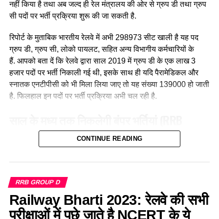
नहीं किया है तथा अब जल्द ही रेल मंत्रालय की ओर से ग्रुप डी तथा ग्रुप
बिंदी, भरी हुई मांग और हाथ में लाल चूड़ी पहने हुए महिला लोकों पायलेट
सी पदों पर भर्ती प्रक्रिया शुरू की जा सकती है.
नीलम राथल रेल में सवार हजारों यात्रियों को सुरक्षित गंतव्य पहुंचाने की
जिम्मेदारी उठाती है, मालगाड़ी और पैसेंजर रेल चलाने वाली उत्तर-पश्चिमी
रिपोर्ट के मुताबिक भारतीय रेलवे में अभी 298973 सीट खाली है यह पद
रेलवे की सीनियर असिस्टेंट लोको पायलट नीलम बताती है कि जब वे
ग्रुप डी, ग्रुप सी, लोको पायलट, सहित अन्य विभागीय कर्मचारियों के
पेसीजर ट्रेन चलाती है तो कई लोग उन्हें देख कर हेरान रह जाते है कुछ
हैं. आपको बता दें कि रेलवे द्वारा साल 2019 में ग्रुप डी के एक लाख 3
लड़कीया उन्हे देखकर काफी खुश भी होती है कि एक महिला ट्रेन चल रही
हजार पदों पर भर्ती निकाली गई थी, इसके साथ ही यदि पैरामेडिकल और
है।
स्नातक एनटीपीसी को भी मिला लिया जाए तो यह संख्या 139000 हो जाती
है. फिलहाल इन पदों पर भर्ती प्रक्रिया अभी चल रही है.
साल के मध्य तक निकलेगी बंपर भर्तियां
(RRB
Recruitment 2023)
CONTINUE READING
लाइव हिंदुस्तान मीडिया
रिपोर्ट के मुताबिक, भारतीय रेल मंत्रालय द्वारा देश
के सभी 21 आरआरबी से उनके जोन में रिक्त भर्तियों की जानकारी मांगी गई
है. रेलवे के आधिकारिक सूत्रों के मुताबिक साल 2023 के मध्य तक लगभग
RRB GROUP D
डेढ़ लाख नई भर्तियां निकाली जा सकती हैं. जिसमें ग्रुप डी तथा ग्रुप सी
Railway Bharti 2023: रेलवे की सभी
पदों की संख्या सबसे अधिक होगी, इसके साथ ही रेलवे “ग्रुप ए और बी” के
परीक्षाओं में पूछे जाते है NCERT के ये
खाली पदों पर भी भर्ती करने का विचार कर रहा है. इन पदों पर भर्ती