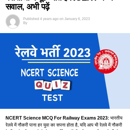
यूपीएससी परीक्षा के माध्यम से की जाएगी। आपको बता दें कि ग्रुप ए और
सवाल, अभी पढ़ें
नीलम राथल की दो छोटी बेटियाँ भी है
बी में साल 2020 के बाद कोई बड़ी भर्ती नहीं निकाली गई है.
Published
4 years ago
on
January 6, 2023
नीलम के बारे मे आपको बात कि वे राजस्थान कोटा की रहनी वाली है, नीलम
जानें किस जोन में कितने पद पर होगी भर्ती
By
राथल की दो छोटी बेटियाँ है। वे बताती है कि घर और नौकरी का संतुलन
बनाना चुनौतीपूर्ण रहता है, फिर भी वे अपना संतुलन बखूबी तौर से निभाती
Region
Expected Vacancy
है।
मध्य
28606
पूर्व तट
8278
पूर्व मध्य
14439
पूर्व
30327
मेट्रो
1069
उत्तर मध्य
18383
पूर्वोत्तर
14118
पूर्वोत्तर सीमा
15705
NCERT Science MCQ For Railway Exams 2023:
भारतीय
उत्तर
38967
रेलवे में नौकरी पाना हर युवा का सपना होता है, यदि आप भी रेलवे में नौकरी