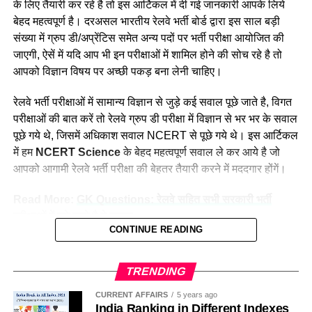
के लिए तैयारी कर रहे है तो इस आर्टिकल में दी गई जानकारी आपके लिये
उत्तर पश्चिमी
15207
वे कहती है कि उनके इस काम को लेकर कई लोग ताने सुनाते है लेकिन वे
बेहद महत्वपूर्ण है। दरअसल भारतीय रेलवे भर्ती बोर्ड द्वारा इस साल बड़ी
दक्षिण मध्य
16947
लोगों की बातों पर ध्यान नहीं देती है और अपना काम पूरे मन से करती है।
संख्या में ग्रुप डी/अप्रेंटिस समेत अन्य पदों पर भर्ती परीक्षा आयोजित की
नीलम मानती है कि महिलाओ को हर क्षेत्र में आना चाहिए। क्योंकि महिला
दक्षिण पूर्व मध्य
8025
जाएगी, ऐसें में यदि आप भी इन परीक्षाओं में शामिल होने की सोच रहे है तो
पुरुष से बेहतर काम कर सकती है।
आपको विज्ञान विषय पर अच्छी पकड़ बना लेनी चाहिए।
दक्षिण पूर्व
17661
दक्षिण
22357
रेलवे भर्ती परीक्षाओं में सामान्य विज्ञान से जुड़े कई सवाल पूछे जाते है, विगत
परीक्षाओं की बात करें तो रेलवे ग्रुप डी परीक्षा में विज्ञान से भर भर के सवाल
दक्षिण पश्चिम
6581
पूछे गये थे, जिसमें अधिकाश सवाल NCERT से पूछे गये थे। इस आर्टिकल
पश्चिम मध्य
11636
में हम
NCERT Science
के बेहद महत्वपूर्ण सवाल ले कर आये है जो
पश्चिम
30667
आपको आगामी रेलवे भर्ती परीक्षा की बेहतर तैयारी करने में मददगार होंगें।
कुल
298973
Read More:
GK Questions: रेलवे सहित सभी सरकारी भर्ती
परीक्षाओं में पूछे जाते है ये सवाल
Indian Railway 2023 Recruitment:
CONTINUE READING
सामान्य विज्ञान के परीक्षा में पूछे जाने वाले महत्वपूर्ण
Frequently Asked Questions
प्रश्न—
NCERT Science Expected Questions
TRENDING
उत्तर पश्चिम रेलवे के सीपीआरओ कैप्टन शशिकिरण कहते हैं कि हमारा
साल 2023 में रेलवे ग्रुप डी पदों पर भर्ती कब निकलेगी?
For RRB Group D / Railway Apprentice Exam
प्रयास सदैव रहता है कि नीलम राथल जैसी महिलाओं के माध्यम से नारी
CURRENT AFFAIRS
5 years ago
भारतीय रेलवे भर्ती बोर्ड (आरआरबी) द्वारा अभी आधिकारिक तौर पर ग्रुप डी
India Ranking in Different Indexes