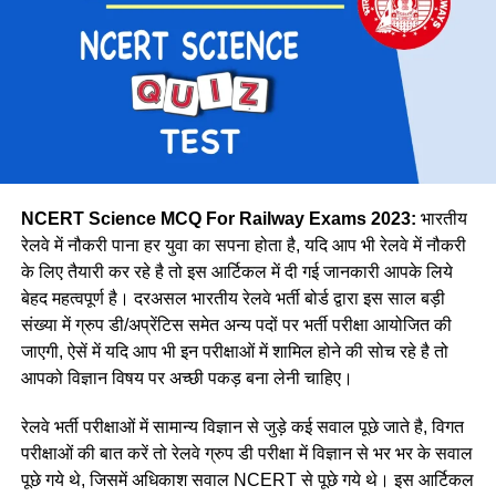
पूर्व मध्य
14439
पूर्व
30327
मेट्रो
1069
उत्तर मध्य
18383
पूर्वोत्तर
14118
पूर्वोत्तर सीमा
15705
NCERT Science MCQ For Railway Exams 2023:
भारतीय
उत्तर
38967
रेलवे में नौकरी पाना हर युवा का सपना होता है, यदि आप भी रेलवे में नौकरी
के लिए तैयारी कर रहे है तो इस आर्टिकल में दी गई जानकारी आपके लिये
उत्तर पश्चिमी
15207
वे कहती है कि उनके इस काम को लेकर कई लोग ताने सुनाते है लेकिन वे
बेहद महत्वपूर्ण है। दरअसल भारतीय रेलवे भर्ती बोर्ड द्वारा इस साल बड़ी
दक्षिण मध्य
16947
लोगों की बातों पर ध्यान नहीं देती है और अपना काम पूरे मन से करती है।
संख्या में ग्रुप डी/अप्रेंटिस समेत अन्य पदों पर भर्ती परीक्षा आयोजित की
नीलम मानती है कि महिलाओ को हर क्षेत्र में आना चाहिए। क्योंकि महिला
दक्षिण पूर्व मध्य
8025
जाएगी, ऐसें में यदि आप भी इन परीक्षाओं में शामिल होने की सोच रहे है तो
पुरुष से बेहतर काम कर सकती है।
आपको विज्ञान विषय पर अच्छी पकड़ बना लेनी चाहिए।
दक्षिण पूर्व
17661
दक्षिण
22357
रेलवे भर्ती परीक्षाओं में सामान्य विज्ञान से जुड़े कई सवाल पूछे जाते है, विगत
परीक्षाओं की बात करें तो रेलवे ग्रुप डी परीक्षा में विज्ञान से भर भर के सवाल
दक्षिण पश्चिम
6581
पूछे गये थे, जिसमें अधिकाश सवाल NCERT से पूछे गये थे। इस आर्टिकल
पश्चिम मध्य
11636