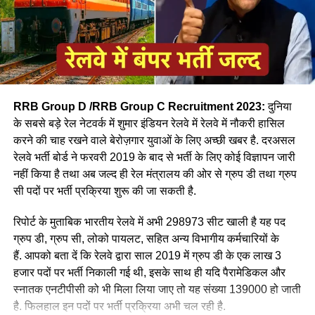
RRB Group D /RRB Group C Recruitment 2023:
दुनिया
के सबसे बड़े रेल नेटवर्क में शुमार इंडियन रेलवे में रेलवे में नौकरी हासिल
करने की चाह रखने वाले बेरोज़गार युवाओं के लिए अच्छी खबर है. दरअसल
रेलवे भर्ती बोर्ड ने फरवरी 2019 के बाद से भर्ती के लिए कोई विज्ञापन जारी
आपने अमूमन पुरुषों को ही रेल चलाते हुए देखा होगा लेकिन माथे पर लाल
नहीं किया है तथा अब जल्द ही रेल मंत्रालय की ओर से ग्रुप डी तथा ग्रुप
बिंदी, भरी हुई मांग और हाथ में लाल चूड़ी पहने हुए महिला लोकों पायलेट
सी पदों पर भर्ती प्रक्रिया शुरू की जा सकती है.
नीलम राथल रेल में सवार हजारों यात्रियों को सुरक्षित गंतव्य पहुंचाने की
जिम्मेदारी उठाती है, मालगाड़ी और पैसेंजर रेल चलाने वाली उत्तर-पश्चिमी
रिपोर्ट के मुताबिक भारतीय रेलवे में अभी 298973 सीट खाली है यह पद
रेलवे की सीनियर असिस्टेंट लोको पायलट नीलम बताती है कि जब वे
ग्रुप डी, ग्रुप सी, लोको पायलट, सहित अन्य विभागीय कर्मचारियों के
पेसीजर ट्रेन चलाती है तो कई लोग उन्हें देख कर हेरान रह जाते है कुछ
हैं. आपको बता दें कि रेलवे द्वारा साल 2019 में ग्रुप डी के एक लाख 3
लड़कीया उन्हे देखकर काफी खुश भी होती है कि एक महिला ट्रेन चल रही
हजार पदों पर भर्ती निकाली गई थी, इसके साथ ही यदि पैरामेडिकल और
है।
स्नातक एनटीपीसी को भी मिला लिया जाए तो यह संख्या 139000 हो जाती
है. फिलहाल इन पदों पर भर्ती प्रक्रिया अभी चल रही है.