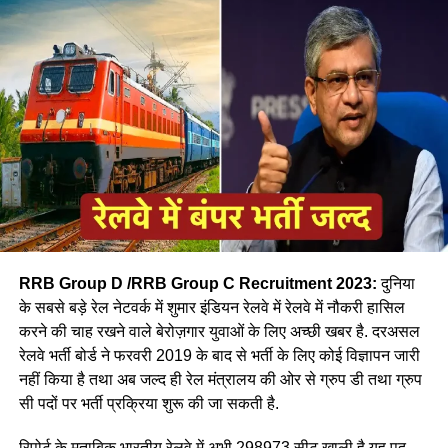
जॉब- नीलम
RRB Group D /RRB Group C Recruitment 2023:
दुनिया
के सबसे बड़े रेल नेटवर्क में शुमार इंडियन रेलवे में रेलवे में नौकरी हासिल
करने की चाह रखने वाले बेरोज़गार युवाओं के लिए अच्छी खबर है. दरअसल
रेलवे भर्ती बोर्ड ने फरवरी 2019 के बाद से भर्ती के लिए कोई विज्ञापन जारी
आपने अमूमन पुरुषों को ही रेल चलाते हुए देखा होगा लेकिन माथे पर लाल
नहीं किया है तथा अब जल्द ही रेल मंत्रालय की ओर से ग्रुप डी तथा ग्रुप
बिंदी, भरी हुई मांग और हाथ में लाल चूड़ी पहने हुए महिला लोकों पायलेट
सी पदों पर भर्ती प्रक्रिया शुरू की जा सकती है.
नीलम राथल रेल में सवार हजारों यात्रियों को सुरक्षित गंतव्य पहुंचाने की
जिम्मेदारी उठाती है, मालगाड़ी और पैसेंजर रेल चलाने वाली उत्तर-पश्चिमी
रिपोर्ट के मुताबिक भारतीय रेलवे में अभी 298973 सीट खाली है यह पद