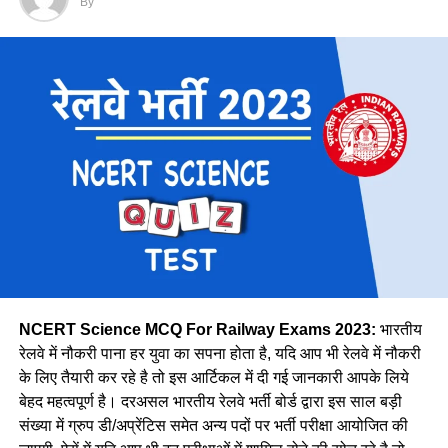
जानें किस जोन में कितने पद पर होगी भर्ती
By
राथल की दो छोटी बेटियाँ है। वे बताती है कि घर और नौकरी का संतुलन
बनाना चुनौतीपूर्ण रहता है, फिर भी वे अपना संतुलन बखूबी तौर से निभाती
Region
Expected Vacancy
है।
मध्य
28606
पूर्व तट
8278
पूर्व मध्य
14439
पूर्व
30327
मेट्रो
1069
उत्तर मध्य
18383
पूर्वोत्तर
14118
पूर्वोत्तर सीमा
15705
NCERT Science MCQ For Railway Exams 2023:
भारतीय
उत्तर
38967
रेलवे में नौकरी पाना हर युवा का सपना होता है, यदि आप भी रेलवे में नौकरी
के लिए तैयारी कर रहे है तो इस आर्टिकल में दी गई जानकारी आपके लिये
उत्तर पश्चिमी
15207
वे कहती है कि उनके इस काम को लेकर कई लोग ताने सुनाते है लेकिन वे
बेहद महत्वपूर्ण है। दरअसल भारतीय रेलवे भर्ती बोर्ड द्वारा इस साल बड़ी
दक्षिण मध्य
16947
लोगों की बातों पर ध्यान नहीं देती है और अपना काम पूरे मन से करती है।
संख्या में ग्रुप डी/अप्रेंटिस समेत अन्य पदों पर भर्ती परीक्षा आयोजित की
नीलम मानती है कि महिलाओ को हर क्षेत्र में आना चाहिए। क्योंकि महिला
दक्षिण पूर्व मध्य
8025