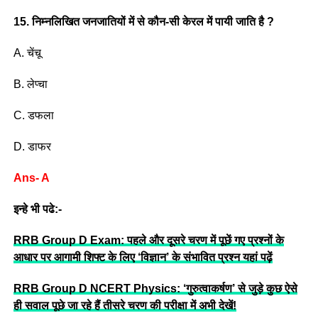
15. निम्नलिखित जनजातियों में से कौन-सी केरल में पायी जाति है ?
A. चेंचू
B. लेप्चा
C. डफला
D. डाफर
Ans- A
इन्हे भी पढे:-
RRB Group D Exam: पहले और दूसरे चरण में पूछें गए प्रश्नों के
आधार पर आगामी शिफ्ट के लिए ‘विज्ञान’ के संभावित प्रश्न यहां पढ़ें
RRB Group D NCERT Physics: ‘गुरुत्वाकर्षण’ से जुड़े कुछ ऐसे
ही सवाल पूछे जा रहे हैं तीसरे चरण की परीक्षा में अभी देखें!