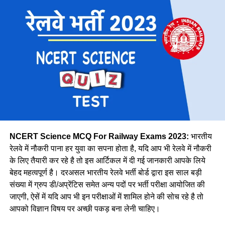
है।
मध्य
28606
पूर्व तट
8278
पूर्व मध्य
14439
पूर्व
30327
मेट्रो
1069
उत्तर मध्य
18383
पूर्वोत्तर
14118
पूर्वोत्तर सीमा
15705
NCERT Science MCQ For Railway Exams 2023:
भारतीय
उत्तर
38967
रेलवे में नौकरी पाना हर युवा का सपना होता है, यदि आप भी रेलवे में नौकरी
के लिए तैयारी कर रहे है तो इस आर्टिकल में दी गई जानकारी आपके लिये
उत्तर पश्चिमी
15207
वे कहती है कि उनके इस काम को लेकर कई लोग ताने सुनाते है लेकिन वे
बेहद महत्वपूर्ण है। दरअसल भारतीय रेलवे भर्ती बोर्ड द्वारा इस साल बड़ी
दक्षिण मध्य
16947
लोगों की बातों पर ध्यान नहीं देती है और अपना काम पूरे मन से करती है।
संख्या में ग्रुप डी/अप्रेंटिस समेत अन्य पदों पर भर्ती परीक्षा आयोजित की
नीलम मानती है कि महिलाओ को हर क्षेत्र में आना चाहिए। क्योंकि महिला
दक्षिण पूर्व मध्य
8025
जाएगी, ऐसें में यदि आप भी इन परीक्षाओं में शामिल होने की सोच रहे है तो
पुरुष से बेहतर काम कर सकती है।
आपको विज्ञान विषय पर अच्छी पकड़ बना लेनी चाहिए।
दक्षिण पूर्व
17661