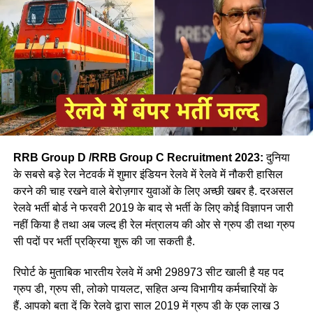
RRB Group D /RRB Group C Recruitment 2023:
दुनिया
के सबसे बड़े रेल नेटवर्क में शुमार इंडियन रेलवे में रेलवे में नौकरी हासिल
करने की चाह रखने वाले बेरोज़गार युवाओं के लिए अच्छी खबर है. दरअसल
रेलवे भर्ती बोर्ड ने फरवरी 2019 के बाद से भर्ती के लिए कोई विज्ञापन जारी
आपने अमूमन पुरुषों को ही रेल चलाते हुए देखा होगा लेकिन माथे पर लाल
नहीं किया है तथा अब जल्द ही रेल मंत्रालय की ओर से ग्रुप डी तथा ग्रुप
बिंदी, भरी हुई मांग और हाथ में लाल चूड़ी पहने हुए महिला लोकों पायलेट
सी पदों पर भर्ती प्रक्रिया शुरू की जा सकती है.
नीलम राथल रेल में सवार हजारों यात्रियों को सुरक्षित गंतव्य पहुंचाने की
जिम्मेदारी उठाती है, मालगाड़ी और पैसेंजर रेल चलाने वाली उत्तर-पश्चिमी
रिपोर्ट के मुताबिक भारतीय रेलवे में अभी 298973 सीट खाली है यह पद
रेलवे की सीनियर असिस्टेंट लोको पायलट नीलम बताती है कि जब वे
ग्रुप डी, ग्रुप सी, लोको पायलट, सहित अन्य विभागीय कर्मचारियों के
पेसीजर ट्रेन चलाती है तो कई लोग उन्हें देख कर हेरान रह जाते है कुछ
हैं. आपको बता दें कि रेलवे द्वारा साल 2019 में ग्रुप डी के एक लाख 3
लड़कीया उन्हे देखकर काफी खुश भी होती है कि एक महिला ट्रेन चल रही