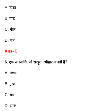
A. टोडा
B. गोंड
C. भील
D. गारो
Ans- C
6. एक जनजाति, जो सरहुल त्यौहार मानती है?
A. संथाल
B. मूंडा
C. भोल
D. थारु