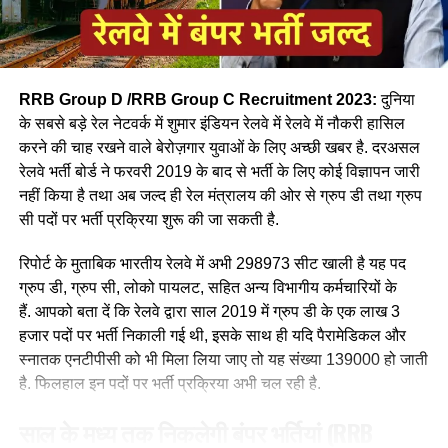
RRB Group D /RRB Group C Recruitment 2023:
दुनिया
के सबसे बड़े रेल नेटवर्क में शुमार इंडियन रेलवे में रेलवे में नौकरी हासिल
करने की चाह रखने वाले बेरोज़गार युवाओं के लिए अच्छी खबर है. दरअसल
रेलवे भर्ती बोर्ड ने फरवरी 2019 के बाद से भर्ती के लिए कोई विज्ञापन जारी
आपने अमूमन पुरुषों को ही रेल चलाते हुए देखा होगा लेकिन माथे पर लाल
नहीं किया है तथा अब जल्द ही रेल मंत्रालय की ओर से ग्रुप डी तथा ग्रुप
बिंदी, भरी हुई मांग और हाथ में लाल चूड़ी पहने हुए महिला लोकों पायलेट
सी पदों पर भर्ती प्रक्रिया शुरू की जा सकती है.
नीलम राथल रेल में सवार हजारों यात्रियों को सुरक्षित गंतव्य पहुंचाने की
जिम्मेदारी उठाती है, मालगाड़ी और पैसेंजर रेल चलाने वाली उत्तर-पश्चिमी
रिपोर्ट के मुताबिक भारतीय रेलवे में अभी 298973 सीट खाली है यह पद
रेलवे की सीनियर असिस्टेंट लोको पायलट नीलम बताती है कि जब वे
ग्रुप डी, ग्रुप सी, लोको पायलट, सहित अन्य विभागीय कर्मचारियों के
पेसीजर ट्रेन चलाती है तो कई लोग उन्हें देख कर हेरान रह जाते है कुछ
हैं. आपको बता दें कि रेलवे द्वारा साल 2019 में ग्रुप डी के एक लाख 3
लड़कीया उन्हे देखकर काफी खुश भी होती है कि एक महिला ट्रेन चल रही
हजार पदों पर भर्ती निकाली गई थी, इसके साथ ही यदि पैरामेडिकल और
है।
स्नातक एनटीपीसी को भी मिला लिया जाए तो यह संख्या 139000 हो जाती
है. फिलहाल इन पदों पर भर्ती प्रक्रिया अभी चल रही है.
साल के मध्य तक निकलेगी बंपर भर्तियां
(RRB