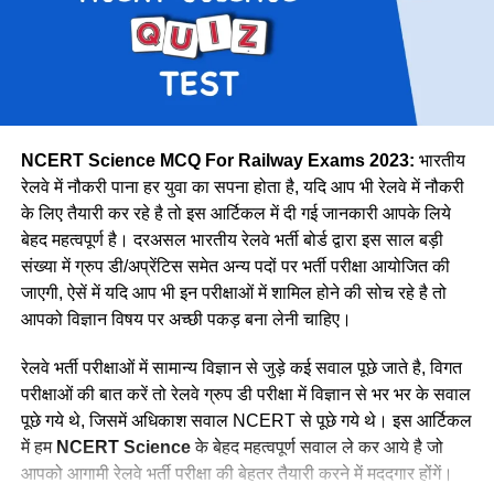
मेट्रो
1069
उत्तर मध्य
18383
पूर्वोत्तर
14118
पूर्वोत्तर सीमा
15705
NCERT Science MCQ For Railway Exams 2023:
भारतीय
उत्तर
38967
रेलवे में नौकरी पाना हर युवा का सपना होता है, यदि आप भी रेलवे में नौकरी
के लिए तैयारी कर रहे है तो इस आर्टिकल में दी गई जानकारी आपके लिये
उत्तर पश्चिमी
15207
वे कहती है कि उनके इस काम को लेकर कई लोग ताने सुनाते है लेकिन वे
बेहद महत्वपूर्ण है। दरअसल भारतीय रेलवे भर्ती बोर्ड द्वारा इस साल बड़ी
दक्षिण मध्य
16947
लोगों की बातों पर ध्यान नहीं देती है और अपना काम पूरे मन से करती है।
संख्या में ग्रुप डी/अप्रेंटिस समेत अन्य पदों पर भर्ती परीक्षा आयोजित की
नीलम मानती है कि महिलाओ को हर क्षेत्र में आना चाहिए। क्योंकि महिला
दक्षिण पूर्व मध्य
8025
जाएगी, ऐसें में यदि आप भी इन परीक्षाओं में शामिल होने की सोच रहे है तो
पुरुष से बेहतर काम कर सकती है।
आपको विज्ञान विषय पर अच्छी पकड़ बना लेनी चाहिए।
दक्षिण पूर्व
17661
दक्षिण
22357
रेलवे भर्ती परीक्षाओं में सामान्य विज्ञान से जुड़े कई सवाल पूछे जाते है, विगत
परीक्षाओं की बात करें तो रेलवे ग्रुप डी परीक्षा में विज्ञान से भर भर के सवाल
दक्षिण पश्चिम
6581
पूछे गये थे, जिसमें अधिकाश सवाल NCERT से पूछे गये थे। इस आर्टिकल
पश्चिम मध्य
11636
में हम
NCERT Science
के बेहद महत्वपूर्ण सवाल ले कर आये है जो
पश्चिम
30667
आपको आगामी रेलवे भर्ती परीक्षा की बेहतर तैयारी करने में मददगार होंगें।