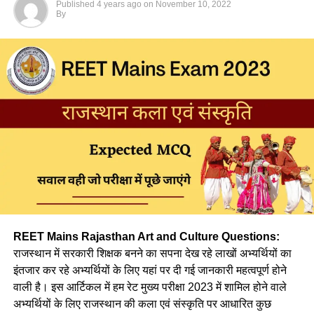
Pedagogy Important Questions
Published
4 years ago
on
November 10, 2022
By
Q. भाषा उस ध्वन्यात्मक रूप को दिया जाने वाला नाम है जो कि
(a) आत्मा की आवाज है।
(b) अभिव्यक्ति का व्यवहार है।
(c) ह्रदय तंत्र की झंकार है।
(d) उपर्युक्त सभी
Ans :- (d)
Q. निम्न में से किस सोपान के द्वारा बालक में भाषा का जन्म होता है ?
REET Mains Rajasthan Art and Culture Questions:
(a) जिज्ञासा
राजस्थान में सरकारी शिक्षक बनने का सपना देख रहे लाखों अभ्यर्थियों का
इंतजार कर रहे अभ्यर्थियों के लिए यहां पर दी गई जानकारी महत्वपूर्ण होने
(b) अभ्यास
वाली है। इस आर्टिकल में हम रेट मुख्य परीक्षा 2023 में शामिल होने वाले
अभ्यर्थियों के लिए राजस्थान की कला एवं संस्कृति पर आधारित कुछ
(c) अनुकरण