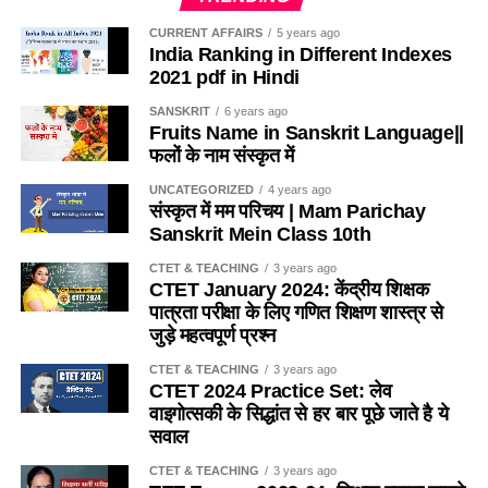
(b) व्यतिरेकी उपागम
(a) सवाई माधोपुर
CURRENT AFFAIRS
5 years ago
Q. निम्नलिखित में से असुमेलित युग्म है-
India Ranking in Different Indexes
(c) ध्वन्यात्मक उपागम
(b) धौलपुर
2021 pdf in Hindi
(a) झेला नृत्य – सहरिया
(d) इनमें से कोई नहीं
(c) बूंदी
SANSKRIT
6 years ago
Fruits Name in Sanskrit Language||
(b) रतवई नृत्य मेव
फलों के नाम संस्कृत में
Ans :- ©
(d) जोधपुर
(c) चरवा नृत्य – माली
UNCATEGORIZED
4 years ago
Q. शिक्षण विधि शिक्षण कार्य में सहयोग करती है ?
Ans:- (b)
संस्कृत में मम परिचय | Mam Parichay
Sanskrit Mein Class 10th
(d) मछली नृत्य – कंजर
(a) लक्ष्य प्राप्ति में
Q.1857 की क्रांति में इलाहाबाद में किसने नेतृत्व किया था ?
CTET & TEACHING
3 years ago
Ans:- (d)
CTET January 2024: केंद्रीय शिक्षक
(b) उद्देश्य प्राप्ति में
(a) नाना साहब
पात्रता परीक्षा के लिए गणित शिक्षण शास्त्र से
Q. कुचामनी ख्याल का प्रचलन किस क्षेत्र में है?
जुड़े महत्वपूर्ण प्रश्न
(c) कभी लक्ष्य कभी उद्देश्य प्राप्ति में
(b) रानी लक्ष्मी बाई
CTET & TEACHING
3 years ago
(a) सीकर, खण्डेला
CTET 2024 Practice Set: लेव
(d) लक्ष्य प्राप्ति तथा उद्देश्य पूर्ति में
(c) बहादुर शाह जफर
वाइगोत्सकी के सिद्धांत से हर बार पूछे जाते है ये
(b) दौसा, लालसोट
सवाल
Ans :- (b)
(d) लियाकत अली
CTET & TEACHING
3 years ago
(c) करौली, भरतपुर