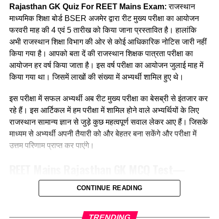
Rajasthan GK Quiz For REET Mains Exam:
राजस्थान
Ans :- ©
(b) जयपुर
माध्यमिक शिक्षा बोर्ड BSER अजमेर द्वारा रीट मुख्य परीक्षा का आयोजन
फरवरी माह की 4 एवं 5 तारीख को किया जाना प्रस्तावित है। हालांकि
Q. कौनसी विधि सबसे प्राथमिक भाषा उपागम
(c) भरतपुर
अभी राजस्थान शिक्षा विभाग की ओर से कोई आधिकारिक नोटिस जारी नहीं
कहलाती है?
किया गया है। आपको बता दें की राजस्थान शिक्षक पात्रता परीक्षा का
(d) झालावाड़
आयोजन हर वर्ष किया जाता है। इस वर्ष परीक्षा का आयोजन जुलाई माह में
(a) अनुकरण विधि
Ans:- ©
किया गया था। जिसमें लाखों की संख्या में अभ्यर्थी शामिल हुए थे।
(b)व्यतिरेकी विधि
Q. जयनारायण व्यास को किस नृत्य को प्रकाश में लाने का श्रेय दिया जाता
इस परीक्षा में सफल अभ्यर्थी अब रीट मुख्य परीक्षा का बेसब्री से इंतजार कर
है?
रहे हैं। इस आर्टिकल में हम परीक्षा में शामिल होने वाले अभ्यर्थियों के लिए
(c) व्याकरण अनुवाद विधि
राजस्थान सामान्य ज्ञान से जुड़े कुछ महत्वपूर्ण सवाल लेकर आए हैं। जिसके
(a) डांग नृत्य
माध्यम से अभ्यर्थी अपनी तैयारी को और बेहतर बना सकेंगे और परीक्षा में
(d) ध्वन्यात्मक विधि
उत्तम परिणाम प्राप्त कर पाएंगे।
(b) ढोल नृत्य
Ans :- (a)
REET Mains
Rajasthan GK
MCQ Test—
(c) नाहर नृत्य
राजस्थान सामान्य ज्ञान से संबंधित महत्वपूर्ण प्रश्न
Q. एक शिक्षक अपने बालकों को पायो जी मैंने उपयोग में लाएगा ।
CONTINUE READING
(d) घुड़ला नृत्य
(a) भाषा-संसर्ग उपागम
Q. नकली आभूषण बनाने की कला राजस्थान में किस जिले की प्रसिद्ध है ?
Ans:- (b)
TRENDING