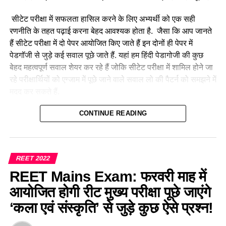
सीटेट परीक्षा में सफलता हासिल करने के लिए अभ्यर्थी को एक सही
रणनीति के तहत पढ़ाई करना बेहद आवश्यक होता है. जैसा कि आप जानते
हैं सीटेट परीक्षा में दो पेपर आयोजित किए जाते हैं इन दोनों ही पेपर में
पेडगॉजी से जुड़े कई सवाल पूछे जाते हैं. यहां हम हिंदी पेडागोजी की कुछ
बेहद महत्वपूर्ण सवाल शेयर कर रहे हैं जोकि सीटेट परीक्षा में शामिल होने जा
रहे परीक्षार्थियों को एग्जाम में पूछे जाने वाले सवाल लो की पैटर्न को समझने में
मदद कर सकते हैं.
हमारे द्वारा प्रतिदिन CTET July 2023 के लिए प्रैक्टिस सेट, प्रीवियस
CONTINUE READING
ईयर प्रश्न एवं परीक्षा से संबंधित सभी महत्वपूर्ण जानकारियां शेयर की जा
रही है। इसी संदर्भ में आज हम ‘हिंदी भाषा शिक्षण शास्त्र’
(Hindi
Pedagogy For CTET Exam 2023)
के कुछ महत्वपूर्ण सवाल लेकर
REET 2022
आए हैं, जो की परीक्षा में अक्सर पूछे जाते रहे हैं और आगे भी उनके पूछे जाने
REET Mains Exam: फरवरी माह में
की संभावना है। परीक्षा से पूर्व अभ्यर्थियों को इन प्रश्नों का अध्ययन परीक्षा
में उत्तम परिणाम दिला सकता है।
आयोजित होगी रीट मुख्य परीक्षा पूछे जाएंगे
‘कला एवं संस्कृति’ से जुड़े कुछ ऐसे प्रश्न!
हिंदी पेडगॉजी—CTET July Exam 2023 Hindi