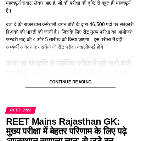
महत्वपूर्ण सवाल लेकर आए हैं, जो की परीक्षा की दृष्टि से बहुत ही महत्वपूर्ण
(d) उपर्युक्त सभी
है।
Ans :- (a)
बता दे की राजस्थान कर्मचारी चयन बोर्ड के द्वारा 46,500 पदों पर सरकारी
शिक्षकों की भारती की जानी है। जिसके लिए रीट मुख्य परीक्षा का आयोजन
Q. मातृ भाषा से अभिप्राय है?
फरवरी माह की 4 और 5 तारीख को किया जाएगा। इस परीक्षा में वही
अभ्यर्थी आवेदन कर सकेंगे जो रीट परीक्षा क्वालीफाई होंगे।
(a)क्षेत्र विशेष की भाषा
कला एवं संस्कृति से संबंधित परीक्षा में पूछे जाने वाले
(b) माँ के द्वारा बोले जाने वाले शब्द
संभावित
—
Rajasthan Art and Culture
MCQ
(c) परिजनों की भाषा
For REET Exam
CONTINUE READING
(d) वातावरण की भाषा
Q. बिंदोरी नृत्य किस जिले का प्रसिद्ध है?
Ans :- (b)
(a) भीलवाड़ा
REET 2022
REET Mains Rajasthan GK:
Q. 14 सितंबर को प्रतिवर्ष हिन्दी दिवस मनाया जाता है क्योंकि इसी तिथि
(b) जयपुर
को 1949 में हिन्दी भारत कीराजभाषा बनी जिसका उल्लेख है
मुख्य परीक्षा में बेहतर परिणाम के लिए पढ़े
(c) अलवर