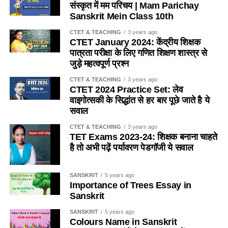
(c) धारा-28
संस्कृत में मम परिचय | Mam Parichay
does not live together in a colony (colony) like bees?
Sanskrit Mein Class 10th
(d) इनमें से कोई नहीं
(a) तेतैया दर्श
CTET & TEACHING
3 years ago
CTET January 2024: केंद्रीय शिक्षक
Ans- d
पात्रता परीक्षा के लिए गणित शिक्षण शास्त्र से
(b) चिंटी
जुड़े महत्वपूर्ण प्रश्न
2. यदि किसी विद्यालय में 151 विद्यार्थी है, तो प्रधानाध्यापक सहित
(c) दीमक
CTET & TEACHING
3 years ago
अध्यापकों की संख्या कितनी होगी ?
/
If there are 151 students in
CTET 2024 Practice Set: लेव
a school, then what will be the number of teachers
(d) मकड़ी
वाइगोत्सकी के सिद्धांत से हर बार पूछे जाते है ये
including the headmaster?
सवाल
Ans-d
(a) 4
CTET & TEACHING
3 years ago
TET Exams 2023-24: शिक्षक बनाना चाहते
Q.5 कुत्ता मछली का आवास है
है तो अभी पढ़ें पर्यावरण पेडगॉजी ये सवाल
(b) 5
(a) नदी
(c) 6
SANSKRIT
5 years ago
Importance of Trees Essay in
(b) तालाव
(d) 7
Sanskrit
(c) झील
SANSKRIT
5 years ago
Ans- c
Colours Name in Sanskrit