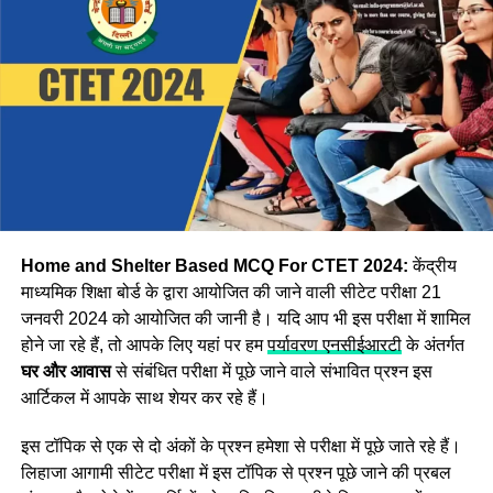
डाउनलोड करें आंसर-की
Step:1 CBSE CTET उत्तर कुंजी डाउनलोड करने के लिए, सबसे पहले
आपको आधिकारिक वेबसाइट ctet.nic.in पर जाना होगा
Step:2 अब वेबसाइट पर दिखाई दे रहे
CTET Answer Key 2024
विकल्प पर क्लिक करें।
Step:3 अब आपको एप्लीकेशन नंबर और जन्म की तारीख दर्ज करके
लॉगिन करना होगा इसके बाद Asnswer Key स्क्रीन पर प्रदर्शित हो
जाएगी।
Home and Shelter Based MCQ For CTET 2024:
केंद्रीय
माध्यमिक शिक्षा बोर्ड के द्वारा आयोजित की जाने वाली सीटेट परीक्षा 21
जनवरी 2024 को आयोजित की जानी है। यदि आप भी इस परीक्षा में शामिल
होने जा रहे हैं, तो आपके लिए यहां पर हम
पर्यावरण एनसीईआरटी
के अंतर्गत
घर और आवास
से संबंधित परीक्षा में पूछे जाने वाले संभावित प्रश्न इस
आर्टिकल में आपके साथ शेयर कर रहे हैं।
इस टॉपिक से एक से दो अंकों के प्रश्न हमेशा से परीक्षा में पूछे जाते रहे हैं।
लिहाजा आगामी सीटेट परीक्षा में इस टॉपिक से प्रश्न पूछे जाने की प्रबल