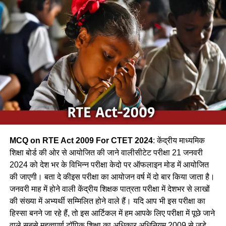
can be a bird.
(a) शकरखोरा / sugar cane
(b) कलचिडी / Kalchidi
(c) कौआ /Crow
(d) फाखता /
Ans-c
MCQ on RTE Act 2009 For CTET 2024
: केंद्रीय माध्यमिक
Q.2 निम्नलिखित में से कौन-सा पक्षी कैक्टस पोधे के कॉटों के बीच अपना
शिक्षा बोर्ड की ओर से आयोजित की जाने वालीसीटेट परीक्षा 21 जनवरी
घोंसला बनाता है ?
2024 को देश भर के विभिन्न परीक्षा केदो पर ऑफलाइन मोड में आयोजित
की जाएगी। बता दे कीइस परीक्षा का आयोजन वर्ष में दो बार किया जाता है।
(a) फाख्ता
जनवरी माह में होने वाली केंद्रीय शिक्षक पात्रता परीक्षा में देशभर से लाखों
की संख्या में अभ्यर्थी सम्मिलित होने वाले हैं। यदि आप भी इस परीक्षा का
(b) शकरखोरा
हिस्सा बनने जा रहे हैं, तो इस आर्टिकल में हम आपके लिए परीक्षा में पूछे जाने
(c) बया
वाले सबसे महत्वपूर्ण टॉपिक शिक्षा का अधिकार अधिनियम 2009 से जुड़े