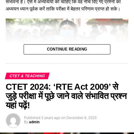
संभावना है। ऐसे में अभ्यर्थियों को चाहिए कि वह नीचे दिए गए प्रश्नों का
अध्ययन ध्यान पूर्वक करें ताकि परीक्षा में बेहतर परिणाम प्राप्त हो सके।
CONTINUE READING
CTET & TEACHING
CTET 2024: ‘RTE Act 2009’ से
पर्यावरण के अंतर्गत घर और आवाज से जुड़े महत्वपूर्ण
जुड़े परीक्षा में पूछे जाने वाले संभावित प्रश्न
प्रश्न—Home and Shelter Based Important
यहां पढ़ें!
MCQ For CTET Exam 2024
Published
3 years ago
on
December 8, 2023
By
admin
Q.1 कोई पक्षी पेड़ की ऊँची डाल पर अपना घोंसला बनाता है। यह पक्षी हो
सकता है | / A bird builds its nest at the top of the tree. It