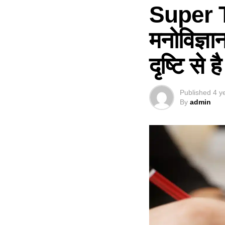
Super T
मनोविज्ञा
दृष्टि से ह
Published
4 y
By
admin