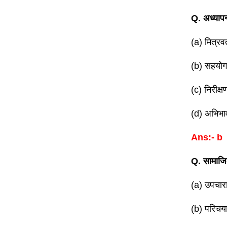
Q. अध्यापन 
(a) मित्रवत
(b) सहयोगात
(c) निरीक्
(d) अभिभ
Ans:- b
Q. सामाजिक
(a) उपचार
(b) परिचयात