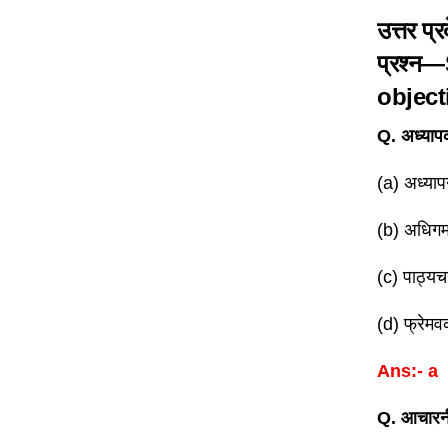
उत्तर प्
प्रश्न
—S
object
Q. अध्यापक 
(a) अध्यापन
(b) अधिगम 
(c) पाठ्यचर्य
(d) फ्रेमवर
Ans:- a
Q. आचारनीत