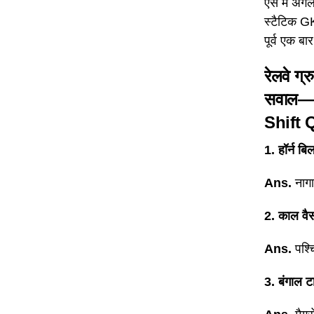
ऐसे में अग
स्टैटिक GK
पूर्व एक ब
रेलवे ग्
सवाल—
Shift 
1. हॉर्न ब
Ans.
नागा
2. काल वैस
Ans.
पश्च
3. बंगाल ट