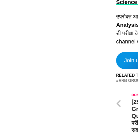
Science से
उपरोक्त आर
Analysi
डी परीक्षा 
channel क
Join 
RELATED T
RRB GROU
DON
[2
Gr
Qu
परी
सवा