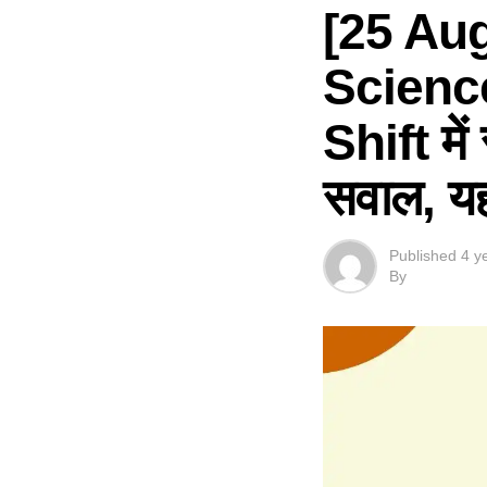
[25 Au
Science
Shift में
सवाल, यहां
Published
4 y
By