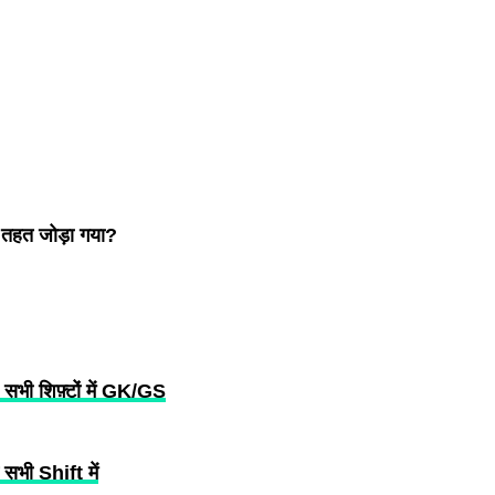
े तहत जोड़ा गया?
ी शिफ़्टों में GK/GS
भी Shift में