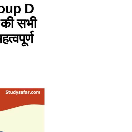
roup D
की सभी
त्वपूर्ण