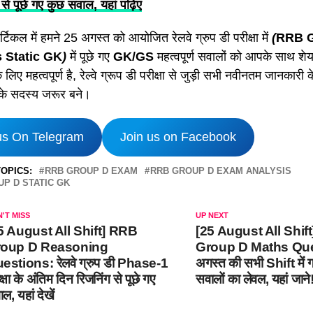
 पूछे गए कुछ सवाल, यहां पढ़िए
्टिकल में हमने 25 अगस्त को आयोजित रेलवे ग्रुप डी परीक्षा में
(
RRB G
s Static GK
)
में पूछे गए
GK/GS
महत्वपूर्ण सवालों को आपके साथ शेयर
के लिए महत्वपूर्ण है, रेल्वे ग्रूप डी परीक्षा से जुड़ी सभी नवीनतम जानका
े सदस्य जरूर बने।
us On Telegram
Join us on Facebook
OPICS:
RRB GROUP D EXAM
RRB GROUP D EXAM ANALYSIS
P D STATIC GK
'T MISS
UP NEXT
5 August All Shift] RRB
[25 August All Shif
oup D Reasoning
Group D Maths Que
estions: रेलवे ग्रुप डी Phase-1
अगस्त की सभी Shift में ग
क्षा के अंतिम दिन रिजनिंग से पूछे गए
सवालों का लेवल, यहां जाने
ल, यहां देखें