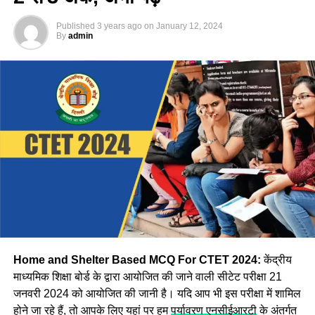
विशेषज्ञों की टीम द्वारा होगा। यदि आपका दावा सही पाया जाता है, तो
Published
3 years ago
on
January 12, 2024
आपको उसके लिए अंक प्रदान किया जाएगा।
By
admin
CTET Answer Key 2024: कैसे
डाउनलोड करें आंसर-की
Step:1 CBSE CTET उत्तर कुंजी डाउनलोड करने के लिए, सबसे पहले
आपको आधिकारिक वेबसाइट ctet.nic.in पर जाना होगा
Step:2 अब वेबसाइट पर दिखाई दे रहे
CTET Answer Key 2024
विकल्प पर क्लिक करें।
Step:3 अब आपको एप्लीकेशन नंबर और जन्म की तारीख दर्ज करके
लॉगिन करना होगा इसके बाद Asnswer Key स्क्रीन पर प्रदर्शित हो
जाएगी।
Home and Shelter Based MCQ For CTET 2024:
केंद्रीय
माध्यमिक शिक्षा बोर्ड के द्वारा आयोजित की जाने वाली सीटेट परीक्षा 21
जनवरी 2024 को आयोजित की जानी है। यदि आप भी इस परीक्षा में शामिल
होने जा रहे हैं, तो आपके लिए यहां पर हम
पर्यावरण एनसीईआरटी
के अंतर्गत