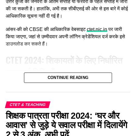
उत्तर कुंजी का जनवरी के अंतिम सप्ताह या फरवरी के पहले सप्ताह में जारी
की जा सकती है। हालांकि, अभी तक सीबीएसई की ओर से इस बारे में कोई
आधिकारिक सूचना नहीं दी गई है।
आंसर-की को CBSE की आधिकारिक वेबसाइट
ctet.nic.in
पर जारी
किया जाएगा, जहां से उम्मीदवार अपनी लॉगिन क्रेडेंशियल दर्ज करके इसे
डाउनलोड कर सकते हैं।
CTET 2024: शिकायतों के लिए निर्धारित
महत्वपूर्ण तिथियाँ
CONTINUE READING
जिन उम्मीदवारों ने CTET परीक्षा में भाग लिया है, वे आंसर-की डाउनलोड
करके अपने उत्तरों की मिलान कर सकते हैं। इसके साथ ही यदि किसी
उत्तर से संतुष्टि नहीं होती है, तो अभ्यर्थी उस पर निर्धारित तिथियों में
CTET & TEACHING
ऑब्जेक्शन विंडो के माध्यम से अपनी आपत्ति दर्ज कर पाएँगें। आपत्ति दर्ज
शिक्षक पात्रता परीक्षा 2024: ‘घर और
करने के लिए उम्मीदवारों को प्रति प्रश्न निर्धारित शुल्क का भुगतान करना
होगा।
आवास’ से जुड़े ये सवाल परीक्षा में दिलायेंगे
2 से 3 अंक, अभी पढ़ें
आपकी द्वारा दर्ज की गई आपत्ति का समाधान सीबीएससी द्वारा गठित