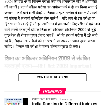
2024 को देश भर के विभिन्न परीक्षा केदो पर ऑफलाइन मोड में आयोजित
की जाएगी। बता दे कीइस परीक्षा का आयोजन वर्ष में दो बार किया जाता है।
(a) फाख्ता
जनवरी माह में होने वाली केंद्रीय शिक्षक पात्रता परीक्षा में देशभर से लाखों
की संख्या में अभ्यर्थी सम्मिलित होने वाले हैं। यदि आप भी इस परीक्षा का
(b) शकरखोरा
हिस्सा बनने जा रहे हैं, तो इस आर्टिकल में हम आपके लिए परीक्षा में पूछे जाने
(c) बया
वाले सबसे महत्वपूर्ण टॉपिक शिक्षा का अधिकार अधिनियम 2009 से जुड़े
कुछ बेहद ही रोचक प्रश्न लेकर आए हैं। जो कि हर वर्ष परीक्षा में पूछे जाते
(d) कलचिडी
रहे हैं , लिहाजा अभ्यर्थियों को इन प्रश्नों का अध्ययन ध्यान पूर्वक करना
चाहिए। जिससे की परीक्षा में बेहतर परिणाम प्राप्त हो सके।
Ans-b
शिक्षा का अधिकार अधिनियम 2009 से संबंधित
Q.3 ग्रामीण क्षेत्रों में, गाय के गोबर में मिट्टी के घरों की दीवारों और फर्श
महत्वपूर्ण प्रश्न—RET Act 2009 Important
को लीपा जाना हैं उन्हें
MCQ Questions For CTET Exam
(a) फर्श को प्रकृतिक रंग देने के लिए
CONTINUE READING
1. RTE 2009 की किस धारा के अनुसार सरकारी विद्यालयों में कुल
(b) कीड़ो को दूर रखने के लिए
स्वीकृत पदों में से 20% से अधिक खाली नहीं होंगे?According to
TRENDING
which section of RTE-2009, not more than 20% of the
(c) चिकना और माफ बनाने के लिए
sanctioned posts in government schools will be
CURRENT AFFAIRS
5 years ago
India Ranking in Different Indexes
vacant?