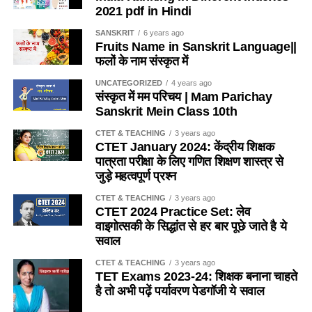
(d) खुरदरा बनाकर घर्षण बढाने के लिए
2021 pdf in Hindi
(a) धारा-26
SANSKRIT
6 years ago
Ans-b
Fruits Name in Sanskrit Language||
फलों के नाम संस्कृत में
(b) धारा-27
Q.4 निम्नलिखित में से कौन-सा कीट मधुमक्खीयाँ की भाँती कॉलोनी (बस्ती)
में एक साथ नहीं रहता है ? / Which of the following insects
UNCATEGORIZED
4 years ago
(c) धारा-28
संस्कृत में मम परिचय | Mam Parichay
does not live together in a colony (colony) like bees?
Sanskrit Mein Class 10th
(d) इनमें से कोई नहीं
(a) तेतैया दर्श
CTET & TEACHING
3 years ago
CTET January 2024: केंद्रीय शिक्षक
Ans- d
पात्रता परीक्षा के लिए गणित शिक्षण शास्त्र से
(b) चिंटी
जुड़े महत्वपूर्ण प्रश्न
2. यदि किसी विद्यालय में 151 विद्यार्थी है, तो प्रधानाध्यापक सहित
(c) दीमक
CTET & TEACHING
3 years ago
अध्यापकों की संख्या कितनी होगी ?
/
If there are 151 students in
CTET 2024 Practice Set: लेव
a school, then what will be the number of teachers
(d) मकड़ी
वाइगोत्सकी के सिद्धांत से हर बार पूछे जाते है ये
including the headmaster?
सवाल
Ans-d
(a) 4
CTET & TEACHING
3 years ago
TET Exams 2023-24: शिक्षक बनाना चाहते
Q.5 कुत्ता मछली का आवास है
है तो अभी पढ़ें पर्यावरण पेडगॉजी ये सवाल
(b) 5