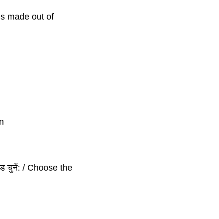
cles made out of
on
 चुनें: / Choose the