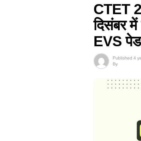
CTET 
दिसंबर में
EVS पेडाग
Published
4 y
By