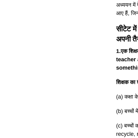
अध्ययन में 
आए हैं, जि
सीटेट मे
अपनी त
1.एक शिक्ष
teacher
somethin
शिक्षक का
(a) कक्षा क
(b) बच्चो
(c) बच्चो
recycle,