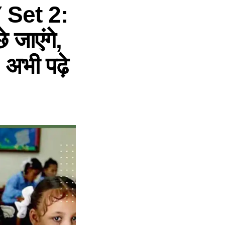
Set 2:
े जाएंगे,
 अभी पढ़े