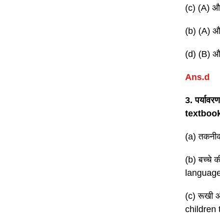
(c) (A) औ
(b) (A) औ
(d) (B) औ
Ans.d
3. पर्याव
textboo
(a) तकनी
(b) बच्चे 
language
(c) रूखी औ
children