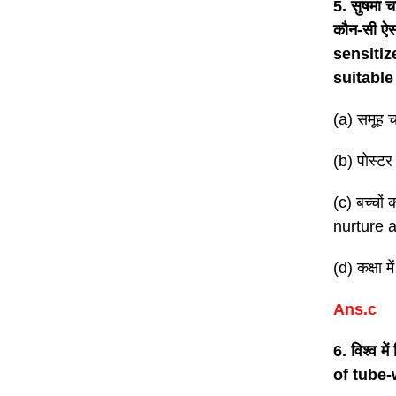
5. सुषमा चा
कौन-सी ऐ
sensitiz
suitable
(a) समूह 
(b) पोस्ट
(c) बच्चो
nurture a
(d) कक्षा
Ans.c
6. विश्व
of tube-