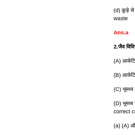
(d) कूड़े 
waste
Ans.a
2.जैव विव
(A) आर्कट
(B) आर्कट
(C) भूमध्
(D) भूमध्
correct 
(a) (A) औ