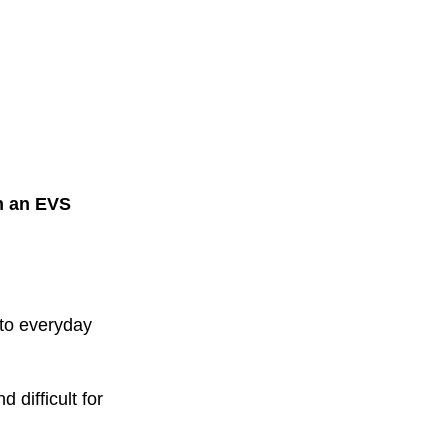
 in an EVS
ed to everyday
nd difficult for