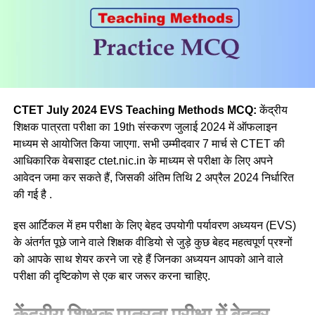
सम्मिलित
(a) मनोविज्ञान
(b) भूगोल
(c) इतिहास
CTET July 2024 EVS Teaching Methods MCQ:
केंद्रीय
शिक्षक पात्रता परीक्षा का 19th संस्करण जुलाई 2024 में ऑफलाइन
(d) राजनीतिक विज्ञान
माध्यम से आयोजित किया जाएगा. सभी उम्मीदवार 7 मार्च से CTET की
आधिकारिक वेबसाइट ctet.nic.in के माध्यम से परीक्षा के लिए अपने
Ans a
आवेदन जमा कर सकते हैं, जिसकी अंतिम तिथि 2 अप्रैल 2024 निर्धारित
की गई है .
Q.3 निम्नलिखित में से कौन-सी सामाजिक विज्ञान शिक्षण विधि, विद्यार्थियों
की प्रस्ताव करने की, तार्किक बहस करने की, जवाबी तर्क देने की और
इस आर्टिकल में हम परीक्षा के लिए बेहद उपयोगी पर्यावरण अध्ययन (EVS)
तथ्यों या विचारों को प्रस्तुत करने की क्षमता को विकसित करती है?
के अंतर्गत पूछे जाने वाले शिक्षक वीडियो से जुड़े कुछ बेहद महत्वपूर्ण प्रश्नों
को आपके साथ शेयर करने जा रहे हैं जिनका अध्ययन आपको आने वाले
(a) Debate/वाद-विवाद
परीक्षा की दृष्टिकोण से एक बार जरूर करना चाहिए.
(b) Discussion/परिचर्चा
केंद्रीय शिक्षक पात्रता परीक्षा में बेहतर