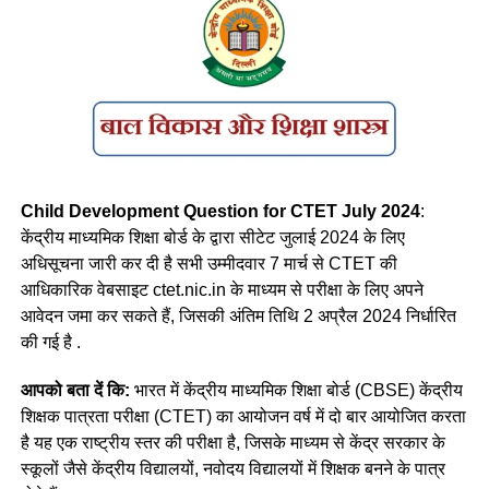
सही विकल्प चुनिए-
के गाँवों में रहने वाले लोगों को बनाना चाहिए।
(a) A, B और C
(a) सपाट छत वाले बांस के घर
c) A, C और D
(b) सपाट् छत वाले पत्थर या लकड़ी के घर
(b) B, C और D
(c) बांस के खंभों पर वने ढालू छत वाले घर
(d) A, B और D
(d) मिट्टी और फूस के घर जिनकी ढालू छतें कंटीली झाड़ियों की बनी होती
Child Development Question for CTET July 2024
:
हैं
केंद्रीय माध्यमिक शिक्षा बोर्ड के द्वारा सीटेट जुलाई 2024 के लिए
Ans- (a)
अधिसूचना जारी कर दी है सभी उम्मीदवार 7 मार्च से CTET की
Ans c
आधिकारिक वेबसाइट ctet.nic.in के माध्यम से परीक्षा के लिए अपने
Q. किसी राष्ट्रीय पाठ्यचर्या की रूपरेखा ने यह सिफारिश की थी कि पहले
आवेदन जमा कर सकते हैं, जिसकी अंतिम तिथि 2 अप्रैल 2024 निर्धारित
दो वर्षों अर्थात् कक्षाएँ । और II में पर्यावरण अध्ययन में प्राकृतिक एवं
Q.6 उस महिला वेट-लिफ्टर का नाम क्या है जिसने अंतरराष्ट्रीय खेल
की गई है .
सामाजिक वातावरण दोनों सम्मिलित होंगे, जबकि कक्षा III से V में, सामाजिक
प्रतियोगिताओं में 29 मेडल जीते हैं?
अध्ययन और सामान्य विज्ञान, भाग । और भाग II पृथक-पृथक भाग होंगे ?
आपको बता दें कि:
भारत में केंद्रीय माध्यमिक शिक्षा बोर्ड (CBSE) केंद्रीय
(a) वाहिदा प्रिज्म
शिक्षक पात्रता परीक्षा (CTET) का आयोजन वर्ष में दो बार आयोजित करता
(a) एन.सी.एफ. 2000
है यह एक राष्ट्रीय स्तर की परीक्षा है, जिसके माध्यम से केंद्र सरकार के
(b) सुनीता विलियम्स
(b) एन.सी.एफ. 1988
स्कूलों जैसे केंद्रीय विद्यालयों, नवोदय विद्यालयों में शिक्षक बनने के पात्र