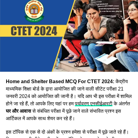
डाउनलोड करें आंसर-की
Step:1 CBSE CTET उत्तर कुंजी डाउनलोड करने के लिए, सबसे पहले
आपको आधिकारिक वेबसाइट ctet.nic.in पर जाना होगा
Step:2 अब वेबसाइट पर दिखाई दे रहे
CTET Answer Key 2024
विकल्प पर क्लिक करें।
Step:3 अब आपको एप्लीकेशन नंबर और जन्म की तारीख दर्ज करके
लॉगिन करना होगा इसके बाद Asnswer Key स्क्रीन पर प्रदर्शित हो
जाएगी।
Home and Shelter Based MCQ For CTET 2024:
केंद्रीय
माध्यमिक शिक्षा बोर्ड के द्वारा आयोजित की जाने वाली सीटेट परीक्षा 21
जनवरी 2024 को आयोजित की जानी है। यदि आप भी इस परीक्षा में शामिल
होने जा रहे हैं, तो आपके लिए यहां पर हम
पर्यावरण एनसीईआरटी
के अंतर्गत
घर और आवास
से संबंधित परीक्षा में पूछे जाने वाले संभावित प्रश्न इस
आर्टिकल में आपके साथ शेयर कर रहे हैं।
इस टॉपिक से एक से दो अंकों के प्रश्न हमेशा से परीक्षा में पूछे जाते रहे हैं।