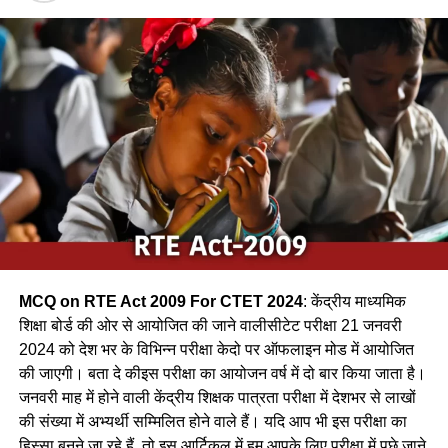
सकता है | / A bird builds its nest at the top of the tree. It
can be a bird.
(a) शकरखोरा / sugar cane
(b) कलचिडी / Kalchidi
(c) कौआ /Crow
(d) फाखता /
Ans-c
MCQ on RTE Act 2009 For CTET 2024
: केंद्रीय माध्यमिक
Q.2 निम्नलिखित में से कौन-सा पक्षी कैक्टस पोधे के कॉटों के बीच अपना
शिक्षा बोर्ड की ओर से आयोजित की जाने वालीसीटेट परीक्षा 21 जनवरी
घोंसला बनाता है ?
2024 को देश भर के विभिन्न परीक्षा केदो पर ऑफलाइन मोड में आयोजित
की जाएगी। बता दे कीइस परीक्षा का आयोजन वर्ष में दो बार किया जाता है।
(a) फाख्ता
जनवरी माह में होने वाली केंद्रीय शिक्षक पात्रता परीक्षा में देशभर से लाखों
की संख्या में अभ्यर्थी सम्मिलित होने वाले हैं। यदि आप भी इस परीक्षा का
(b) शकरखोरा
हिस्सा बनने जा रहे हैं, तो इस आर्टिकल में हम आपके लिए परीक्षा में पूछे जाने