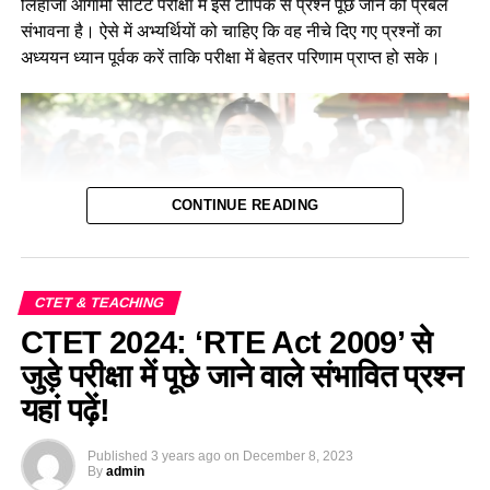
लिहाजा आगामी सीटेट परीक्षा में इस टॉपिक से प्रश्न पूछे जाने की प्रबल
संभावना है। ऐसे में अभ्यर्थियों को चाहिए कि वह नीचे दिए गए प्रश्नों का
अध्ययन ध्यान पूर्वक करें ताकि परीक्षा में बेहतर परिणाम प्राप्त हो सके।
CONTINUE READING
CTET & TEACHING
CTET 2024: ‘RTE Act 2009’ से
पर्यावरण के अंतर्गत घर और आवाज से जुड़े महत्वपूर्ण
जुड़े परीक्षा में पूछे जाने वाले संभावित प्रश्न
प्रश्न—Home and Shelter Based Important
यहां पढ़ें!
MCQ For CTET Exam 2024
Published
3 years ago
on
December 8, 2023
By
admin
Q.1 कोई पक्षी पेड़ की ऊँची डाल पर अपना घोंसला बनाता है। यह पक्षी हो