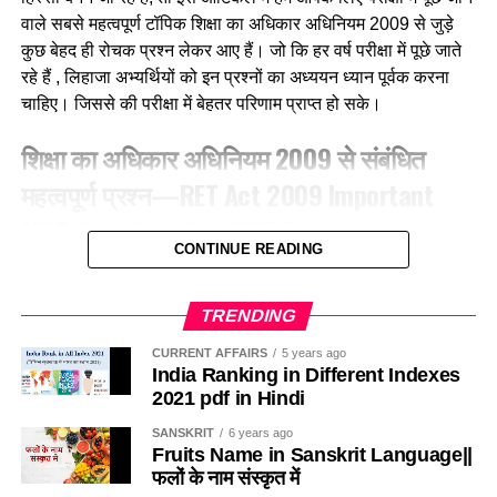
(c) बया
वाले सबसे महत्वपूर्ण टॉपिक शिक्षा का अधिकार अधिनियम 2009 से जुड़े
कुछ बेहद ही रोचक प्रश्न लेकर आए हैं। जो कि हर वर्ष परीक्षा में पूछे जाते
(d) कलचिडी
रहे हैं , लिहाजा अभ्यर्थियों को इन प्रश्नों का अध्ययन ध्यान पूर्वक करना
चाहिए। जिससे की परीक्षा में बेहतर परिणाम प्राप्त हो सके।
Ans-b
शिक्षा का अधिकार अधिनियम 2009 से संबंधित
Q.3 ग्रामीण क्षेत्रों में, गाय के गोबर में मिट्टी के घरों की दीवारों और फर्श
महत्वपूर्ण प्रश्न—RET Act 2009 Important
को लीपा जाना हैं उन्हें
MCQ Questions For CTET Exam
(a) फर्श को प्रकृतिक रंग देने के लिए
CONTINUE READING
1. RTE 2009 की किस धारा के अनुसार सरकारी विद्यालयों में कुल
(b) कीड़ो को दूर रखने के लिए
स्वीकृत पदों में से 20% से अधिक खाली नहीं होंगे?According to
TRENDING
which section of RTE-2009, not more than 20% of the
(c) चिकना और माफ बनाने के लिए
sanctioned posts in government schools will be
CURRENT AFFAIRS
5 years ago
India Ranking in Different Indexes
vacant?
(d) खुरदरा बनाकर घर्षण बढाने के लिए
2021 pdf in Hindi
(a) धारा-26
SANSKRIT
6 years ago
Ans-b
Fruits Name in Sanskrit Language||
फलों के नाम संस्कृत में
(b) धारा-27
Q.4 निम्नलिखित में से कौन-सा कीट मधुमक्खीयाँ की भाँती कॉलोनी (बस्ती)