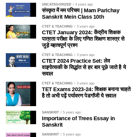
में एक साथ नहीं रहता है ? / Which of the following insects
UNCATEGORIZED
4 years ago
(c) धारा-28
संस्कृत में मम परिचय | Mam Parichay
does not live together in a colony (colony) like bees?
Sanskrit Mein Class 10th
(d) इनमें से कोई नहीं
(a) तेतैया दर्श
CTET & TEACHING
3 years ago
CTET January 2024: केंद्रीय शिक्षक
Ans- d
पात्रता परीक्षा के लिए गणित शिक्षण शास्त्र से
(b) चिंटी
जुड़े महत्वपूर्ण प्रश्न
2. यदि किसी विद्यालय में 151 विद्यार्थी है, तो प्रधानाध्यापक सहित
(c) दीमक
CTET & TEACHING
3 years ago
अध्यापकों की संख्या कितनी होगी ?
/
If there are 151 students in
CTET 2024 Practice Set: लेव
a school, then what will be the number of teachers
(d) मकड़ी
वाइगोत्सकी के सिद्धांत से हर बार पूछे जाते है ये
including the headmaster?
सवाल
Ans-d
(a) 4
CTET & TEACHING
3 years ago
TET Exams 2023-24: शिक्षक बनाना चाहते
Q.5 कुत्ता मछली का आवास है
है तो अभी पढ़ें पर्यावरण पेडगॉजी ये सवाल
(b) 5
(a) नदी
(c) 6
SANSKRIT
5 years ago
Importance of Trees Essay in
(b) तालाव
(d) 7
Sanskrit
(c) झील
SANSKRIT
5 years ago